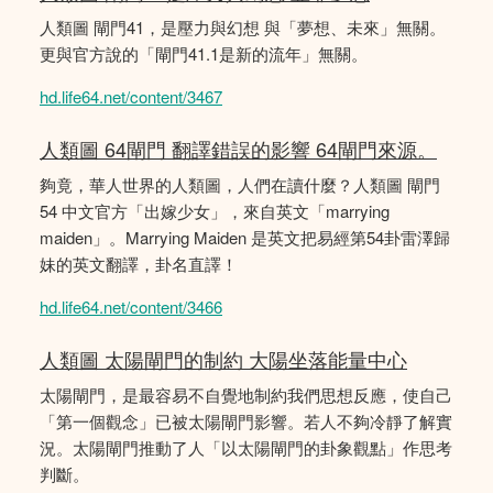
人類圖 閘門41，是壓力與幻想 與「夢想、未來」無關。
更與官方說的「閘門41.1是新的流年」無關。
hd.life64.net/content/3467
人類圖 64閘門 翻譯錯誤的影響 64閘門來源。
夠竟，華人世界的人類圖，人們在讀什麼？人類圖 閘門
54 中文官方「出嫁少女」，來自英文「marrying
maiden」。Marrying Maiden 是英文把易經第54卦雷澤歸
妹的英文翻譯，卦名直譯！
hd.life64.net/content/3466
人類圖 太陽閘門的制約 大陽坐落能量中心
太陽閘門，是最容易不自覺地制約我們思想反應，使自己
「第一個觀念」已被太陽閘門影響。若人不夠冷靜了解實
況。太陽閘門推動了人「以太陽閘門的卦象觀點」作思考
判斷。