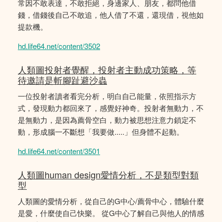
常因不敢表達，不敢拒絕，身邊家人、朋友，都問他借
錢，借錢後自己不敢追，他人借了不還，還現借，視他如
提款機。
hd.life64.net/content/3502
人類圖投射者覺醒，投射者主動成功策略，等
待邀請是斬腳趾避沙蟲
一位投射者讀者看完分析，明白自己能量，依照指示方
式，發現動力都回來了，感覺好神奇。投射者無動力，不
是無動力，是因為薦骨空白，動力被思想注意力鎖定不
動，形成腦一不斷想「我要做.....」但身體不起動。
hd.life64.net/content/3501
人類圖human design愛情分析，不是類型對類
型
人類圖的愛情分析，從自己的G中心/薦骨中心，體驗什麼
是愛，什麼使自己快樂。 從G中心了解自己與他人的情感