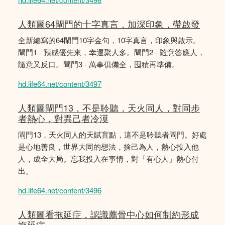
人類圖64閘門的十字真言，加深印象，帶啟發
全新編寫的64閘門10字金句，10字真言，印象與啟示。
閘門1 - 預感優先來，幸運聚人多。閘門2 - 隨意答應人，
隨意又反口。閘門3 - 萬事俱備全，囤積再準備。
hd.life64.net/content/3497
人類圖閘門13，不是聆聽，天火同人，對同步
者熱心，對異己者冷漠
閘門13，天火同人的天賦盲點，這不是聆聽者閘門。好處
是心地善良，世界大同的想法，捨己為人，熱心投入他
人，成全大局。忘我投入在事情，對「有心人」熱心付
出。
hd.life64.net/content/3496
人類圖看拖延症，認識薦骨中心如何制約形成
拖延症