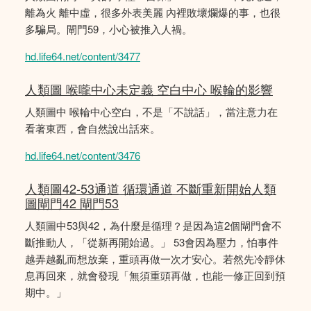
離為火 離中虛，很多外表美麗 內裡敗壞爛爆的事，也很
多騙局。閘門59，小心被推入人禍。
hd.life64.net/content/3477
人類圖 喉嚨中心未定義 空白中心 喉輪的影響
人類圖中 喉輪中心空白，不是「不說話」，當注意力在
看著東西，會自然說出話來。
hd.life64.net/content/3476
人類圖42-53通道 循環通道 不斷重新開始人類
圖閘門42 閘門53
人類圖中53與42，為什麼是循理？是因為這2個閘門會不
斷推動人，「從新再開始過。」 53會因為壓力，怕事件
越弄越亂而想放棄，重頭再做一次才安心。若然先冷靜休
息再回來，就會發現「無須重頭再做，也能一修正回到預
期中。」