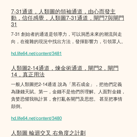
7-31通道，人類圖的領袖通道，由心而發主
動，信任感覺，人類圖7-31通道，閘門7與閘門
31
7-31 創始者的通道是領導力，可以洞悉未來的潮流與走
向，在複雜的現況中找出方法，發揮影響力，引領眾人。
hd.life64.net/content/3481
人類圖2-14通道，煉金術通道，閘門2，閘門
14，真正用法
一般人類圖把2-14通道 說為「黑石成金」，把他們定義
為賺錢天賦。第一，金錢不是他們所理解。人面對金錢，
貪婪恐懼我執計算，會打亂各閘門及思想。 甚至把事情
顛倒。
hd.life64.net/content/3480
人類圖 輪迴交叉 右角度之計劃