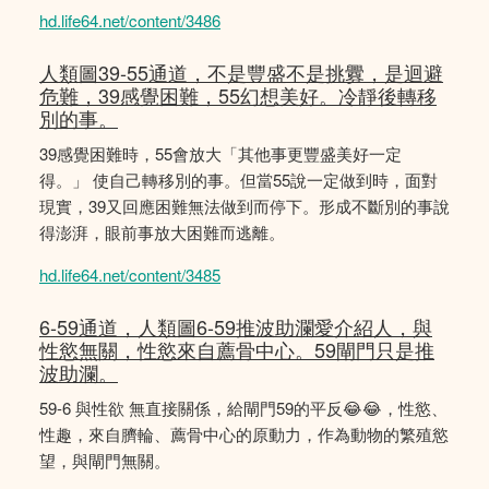
hd.life64.net/content/3486
人類圖39-55通道，不是豐盛不是挑釁，是迴避
危難，39感覺困難，55幻想美好。冷靜後轉移
別的事。
39感覺困難時，55會放大「其他事更豐盛美好一定
得。」 使自己轉移別的事。但當55說一定做到時，面對
現實，39又回應困難無法做到而停下。形成不斷別的事說
得澎湃，眼前事放大困難而逃離。
hd.life64.net/content/3485
6-59通道，人類圖6-59推波助瀾愛介紹人，與
性慾無關，性慾來自薦骨中心。59閘門只是推
波助瀾。
59-6 與性欲 無直接關係，給閘門59的平反😂😂，性慾、
性趣，來自臍輪、薦骨中心的原動力，作為動物的繁殖慾
望，與閘門無關。