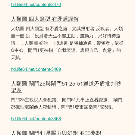
hd.life64.net/content/3470
人類圖 四大類型 有矛盾誤解
人類圖 四大類型 有矛盾之處，尤其投射者 反映者。人類
圖一般 說「投射者天生不能主動，無動力，只好待待邀
請」，人類圖 卻說「1-8通道 是領袖通道，帶領者，依從
G中心」閘門1更被指「自我表達、表現自己、創意」的
天賦。
hd.life64.net/content/3469
人類圖 閘門25與閘門51 25-51通道矛盾批判吵
架多
閘門25主觀說人會犯錯。 閘門51凡事正直看證據。 閘門
25無理取鬧他人犯錯時，閘門51發雷霆指閘門25錯。
hd.life64.net/content/3468
人類圖 閘門41是壓力與幻想 並非夢想