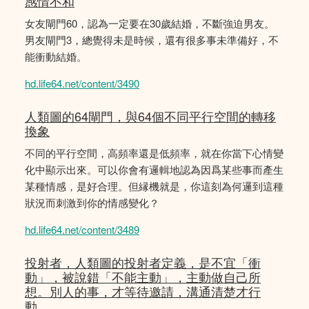
感情不和
女友閘門60，認為一定要在30歲結婚，不斷強迫男友。
男友閘門3，總覺得未是時候，還有很多事未準備好，不
能衝動結婚。
hd.life64.net/content/3490
人類圖的64閘門，與64個不同平行空間的轉移
換象
不同的平行空間，高頻率還是低頻率，就在你當下心情變
化中顯示出來。可以你會有邏輯地認為因爲某些事而產生
某種情感，是好合理。但縁機就是，你這刻為何邏到這種
狀況而刺激到你的情感變化？
hd.life64.net/content/3489
投射者，人類圖的投射者定義，是不宜「衝
動」，被說錯「不能主動」，主動做自己所
想。別人的事，才等待邀請，溝通清楚才行
動。