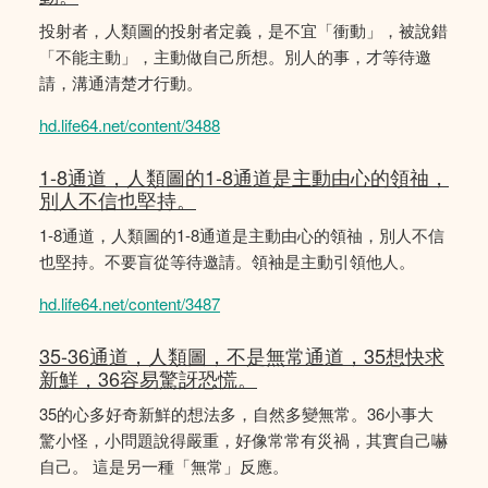
投射者，人類圖的投射者定義，是不宜「衝動」，被說錯
「不能主動」，主動做自己所想。別人的事，才等待邀
請，溝通清楚才行動。
hd.life64.net/content/3488
1-8通道，人類圖的1-8通道是主動由心的領䄂，
別人不信也堅持。
1-8通道，人類圖的1-8通道是主動由心的領䄂，別人不信
也堅持。不要盲從等待邀請。領袖是主動引領他人。
hd.life64.net/content/3487
35-36通道，人類圖，不是無常通道，35想快求
新鮮，36容易驚訝恐慌。
35的心多好奇新鮮的想法多，自然多變無常。36小事大
驚小怪，小問題說得嚴重，好像常常有災禍，其實自己嚇
自己。 這是另一種「無常」反應。