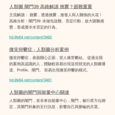
人類圖 閘門39 高維解讀 挑釁？困難重重
主流解讀： 挑釁，透過挑釁，激發人與人關係的火花！
高維分析：閘門39: 未做先說難、否定行動，放大困難感
覺，形成潑冷水否定的行為。
hd.life64.net/content/3462
微笑抑鬱症 - 人類圖分析案例
微笑抑鬱症，表面開心正面，背人痛苦鬰結。 從過去我
的案例及認識的人，體驗較容易出現這些狀況的人類圖通
道、Profile、閘門。 容易出現微笑抑鬱的模式。
hd.life64.net/content/3461
人類圖的閘門與能量中心關連
人類圖的閘門，並非來自能量中心，閘門，被行星方位綁
定，其閘門卦象的五行訊息，影響自己與脈輪的共震。