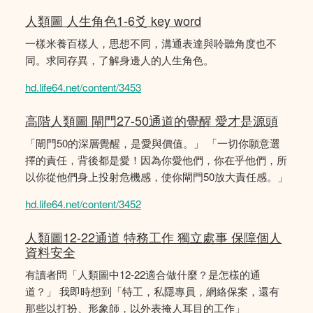
人類圖 人生角色1-6爻 key word
一樣米養百樣人，思想不同，溝通表達與聆聽角度也不
同。求同存異，了解身邊人的人生角色。
hd.life64.net/content/3453
高階人類圖 閘門27-50通道的覺醒 愛才是源頭
「閘門50的深層覺醒，是愛與價值。」 「一切你願意選
擇的責任，背後都是愛！因為你愛他們，你在乎他們，所
以你從他們身上投射危機感，使你閘門50放大責任感。」
hd.life64.net/content/3452
人類圖12-22通道 特務工作 獨立處事 保障個人
資料安全
有讀者問「人類圖中12-22適合做什麼？是怎樣的通
道？」 我即時想到「特工，私隱專員，網絡保案，還有
那些以打扮、形象師，以外表掩人耳目的工作」