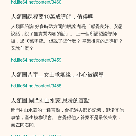
hd.life64.net/content/3460
人類圖課程要10萬成導師，值得嗎
人類圖諮詢 好多時聽方間的解說 都是「感覺良好、安慰
說話，說了無實質內容的話」。 上一個所謂認證導師
級，過10萬學費。 但說了些什麼？ 畢業後真的是導師？
又說什麼？
hd.life64.net/content/3459
人類圖八字，女士求姻緣，小心被誤導
hd.life64.net/content/3458
人類圖 閘門4 山水蒙 思考的盲點
閘門4 山水蒙的一種盲點，會把過去部份記憶，混淆其他
事情，產生模糊誤會。 會覺得他人答案不是最後答案，
而左問右問。