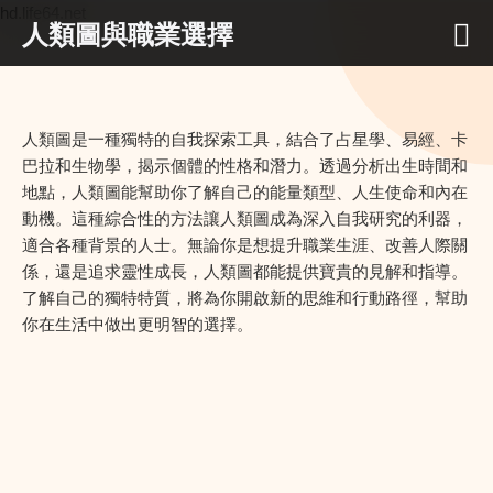
hd.life64.net
人類圖與職業選擇
人類圖是一種獨特的自我探索工具，結合了占星學、易經、卡
巴拉和生物學，揭示個體的性格和潛力。透過分析出生時間和
地點，人類圖能幫助你了解自己的能量類型、人生使命和內在
動機。這種綜合性的方法讓人類圖成為深入自我研究的利器，
適合各種背景的人士。無論你是想提升職業生涯、改善人際關
係，還是追求靈性成長，人類圖都能提供寶貴的見解和指導。
了解自己的獨特特質，將為你開啟新的思維和行動路徑，幫助
你在生活中做出更明智的選擇。