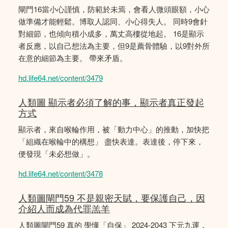
閘門16當小心謹慎，防範於未焉，會看人微頭眼額，小心
做準備才能輕鬆。博取人認同、小心得失人。 同時9會針
對細節，也傾向積小成多，萬丈高樓從地起。 16是顯示
者反應，以自己想法為主要，但9是薦骨體驗，以9對外所
在意的細節為主要。 帶來矛盾。
hd.life64.net/content/3479
人類圖 顯示者必須了解的事，顯示者真正發起
方式
顯示者，來自喉輪作用，被「動力中心」的推動，加快把
「組織在喉輪中的構想」 盡快表達。表達後，停下來，
便發現「未必想做」。
hd.life64.net/content/3478
人類圖閘門59 不是親密天賦，要保護自己，因
介紹人而成為代罪羔羊
人類圖閘門59 真的 學懂「自保」 2024-2043 下元九運，