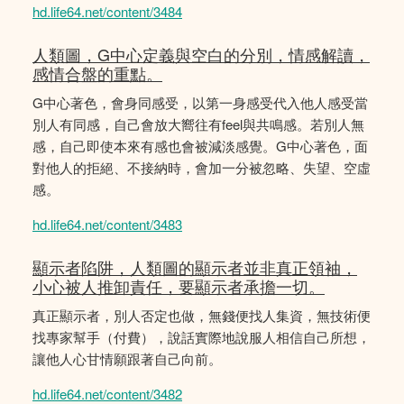
hd.life64.net/content/3484
人類圖，G中心定義與空白的分別，情感解讀，
感情合盤的重點。
G中心著色，會身同感受，以第一身感受代入他人感受當
別人有同感，自己會放大嚮往有feel與共鳴感。若別人無
感，自己即使本來有感也會被減淡感覺。G中心著色，面
對他人的拒絕、不接納時，會加一分被忽略、失望、空虛
感。
hd.life64.net/content/3483
顯示者陷阱，人類圖的顯示者並非真正領袖，
小心被人推卸責任，要顯示者承擔一切。
真正顯示者，別人否定也做，無錢便找人集資，無技術便
找專家幫手（付費），說話實際地說服人相信自己所想，
讓他人心甘情願跟著自己向前。
hd.life64.net/content/3482