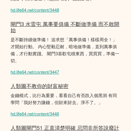
hd.life64.net/content/3448
閘門3 水雷屯 萬事要俱備 不斷做準備 而不敢開
始
是不斷持續做準備！ 追求想「萬事俱備！樣樣周全！」
才開始行動。 內心堅毅忍耐，暗地做準備，直到萬事俱
備，才行動實踐。 閘門3喜歡屯積東西，買買買，準備一
切。
hd.life64.net/content/3447
人類圖不教你的財富秘密
金錢模式，比行為重要，看看自己有否跌入個黑洞 有同
學問「我好努力賺錢，但財來財去。淨不了。」
hd.life64.net/content/3446
人類圖閘門51 正直清楚明確 忌問非所答說廢計