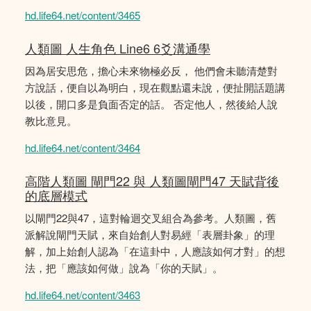
hd.life64.net/content/3465
人類圖 人生角色 Line6 6爻溝通學
因為居安思危，擔心未來物極必反， 他們會未聽清楚對
方說話，便自以為明白，現在觀點還未說，便扯開話題講
以後，開口多是負面否定的話。 否定他人，然後給人說
教比意見。
hd.life64.net/content/3464
高階人類圖 閘門22 與 人類圖閘門47 天賦背後
的底層模式
以閘門22與47，這對輪迴交叉組合為參考。人類圖，舊
派解說閘門天賦，來自始創人對易經「表層卦象」的理
解，加上始創人認為「在這卦中，人應該如何才對」的想
法，把「應該如何做」說為「你的天賦」。
hd.life64.net/content/3463