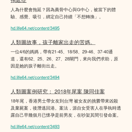
人為什麼會拖延？因為薦骨中心與G中心，被當下的體
驗、感覺、吸引，綁定自己持續「不想轉換」。
hd.life64.net/content/3495
人類圖故事，孩子離家出走的苦媽。
一位4/6的媽媽，帶有21-45、18/58、29-46、37-40通
道，還有62、25、26、27、28閘門，來向我們求助，原
因是她的孩子離街出走。
hd.life64.net/content/3494
人類圖案例研究： 2018年尾案 陳同佳案
18年尾，香港男士帶女友到台灣 被女友的挑釁帶來凶殺
及棄屍案，後潛逃回港。案法，源自女受害人在爭執時透
露自己早幾個月已懷孕是前男友，在吵架其間引發命案。
hd.life64.net/content/3493