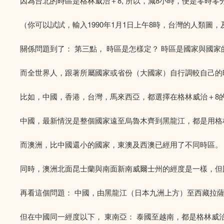
因為台北的時區是格林威治＋8, 所以，減8小時，便是零時零
（你可以試試，輸入1990年1月1日上午8時，台灣的人類圖，
關係問題到了： 第三點， 時區是怎樣定？ 時區是國家與國
而全世界人，跟著所屬國家或省份（大國家）自行調較自己的
比如，中國，香港，台灣，馬來西亞，都選擇在格林威治＋8
中國，最新情況是整個國家遠至烏魯木齊到黑龍江，都是用格
而澳洲，比中國還小的國家，東澳及西澳已經用了不同時區。
同時，澳洲北面昆士蘭與南面新南威爾士州的經度是一樣，但
再看這個問題： 中國，由黑龍江（日本九洲上方）至西藏拉薩
但在中國同一經度以下， 東南亞： 泰國至越南，都是格林威