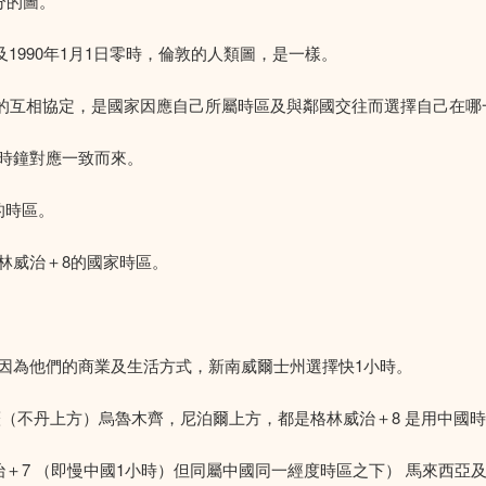
分的圖。
及1990年1月1日零時，倫敦的人類圖，是一樣。
家的互相協定，是國家因應自己所屬時區及與鄰國交往而選擇自己在哪
時鐘對應一致而來。
的時區。
林威治＋8的國家時區。
因為他們的商業及生活方式，新南威爾士州選擇快1小時。
（不丹上方）烏魯木齊，尼泊爾上方，都是格林威治＋8 是用中國
治＋7 （即慢中國1小時）但同屬中國同一經度時區之下） 馬來西亞