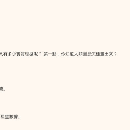
又有多少實質理據呢？ 第一點，你知道人類圖是怎樣畫出來？
擄。
占星盤數據。