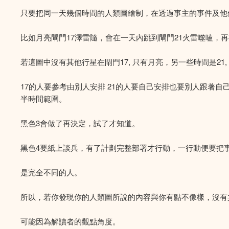
只要把同一天幾個時間的人類圖繪制，在透過事主的事件及他
比如月亮閘門17澤雷隨，會在一天內跳到閘門21火雷噬嗑，再
若這圖中沒有其他行星在閘門17, 只有月亮，另一些時間是21,
17的人要參考由別人安排 21的人要自己安排也要別人跟著自己要求 
半時間範圍。
黑色3會做了再決定，試了才知道。
黑色4要紙上談兵，有了計劃完整部署才行動，一行動便要把
是完全不同的人。
所以，若你發現你的人類圖所說的內容與你有點不像樣，沒有
可能因為解讀者的觀點角度。