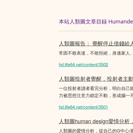
本站人類圖文章目録 Humandesig
人類圖報告： 覺醒停止借錢給
常因不敢表達，不敢拒絕，身邊家人
hd.life64.net/content/3502
人類圖投射者覺醒，投射者主
一位投射者讀者看完分析，明白自己
力被思想注意力鎖定不動，形成腦一不斷
hd.life64.net/content/3501
人類圖human design愛情
人類圖的愛情分析，從自己的G中心/