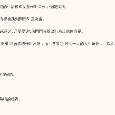
們的生活模式反應作出區分，便能找到。
有機會跳到閘門51震為雷。
 或是51, 只要從這3個閘門分辨出行為反應便容易。
51會實際作出反應，而且會發惡 若同一天的人生角色，可以由3/6, 至4/
事情完結。
共鳴的感覺。