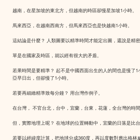
越南，在星加坡的東北方，但越南的時區卻慢星加坡1小時。
馬來西亞，在越南西南方，但馬來西亞也是快越南1小時。
這結論是什麼？ 人類圖要以精準時間才能定出圖，還說是精
單是在國家及時區，就以經有很大的矛盾。
若果時間是要精準？ 起不是中國西面出生的人的間也是慢了1
亞早日出，但卻慢了1小時。
若要再細緻精準致每分鐘？ 用台灣作例子。
在台灣， 不官台北，台中，宜蘭，台東，花蓮，全台灣的時間
但，實際地理上呢？ 在地球的位置轉動中，宜蘭的日落是比
若要以經緯度計算，把地球分成360度，再以度數對應出格林威