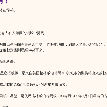
嗎？
間才能準確。
沒有人在人類圖的領域中提到。
明白出生時間差距是否重要， 同時能明白，到底人類圖說的4箭頭，
從度數對應到易經64卦而來。
類圖科學。
行星座標數據，是來自英國格林威治時間為0的城市的機構得出來的數
威治時間為0的地區所顯示的占星數據而來。
類圖或占星盤，是使用格林威治時間或UTC時間1990年1月1日零時的