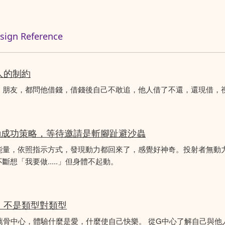
n Reference
人的制約
、朋友，都問他借錢，借錢後自己不敢追，他人借了不還，還現借，
動成功策略，等待邀請是斬腳趾避沙蟲
能量，依照指示方式，發現動力都回來了，感覺好神奇。投射者無動
想「我要做.....」但身體不起動。
分析，不是類型對類型
薦骨中心，體驗什麼是愛，什麼使自己快樂。 從G中心了解自己與他