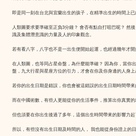
即是同一刻在台北與宜蘭出生的孩子，在精準出生的時間上已經
人類圖要求要準確至正負3分鐘？ 會否有點自打咀巴呢？ 然
識及集體潛意識的力量及人的印象觀念。
若有看八字，八字也不是一出生便開始起運，也經過幾年才開
在人類圖，也等同占星命盤，為什麼能準確？ 因為你，當你
盤，九大行星與星座方位的引力，才會在你及你身邊的人身上
若你的出生日期是錯誤，你也會被這錯誤的出生日期時間帶來
而在中國術數，有些人更能從你的生活事件，推算出你真實的
但也須要在你出生後過了多年，這個出生時間帶來的影響力起
所以，有些沒有出生日期及時間的人， 我也能從身份證上的