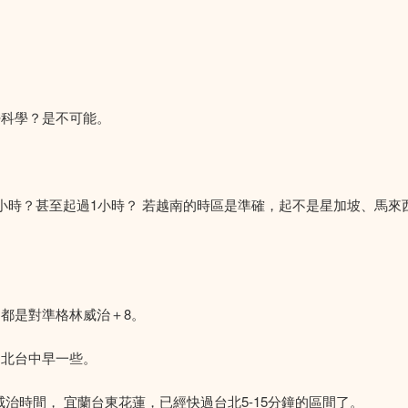
密科學？是不可能。
小時？甚至起過1小時？ 若越南的時區是準確，起不是星加坡、馬來
都是對準格林威治＋8。
台北台中早一些。
治時間， 宜蘭台東花蓮，已經快過台北5-15分鐘的區間了。