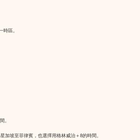
一時區。
時間。
及星加坡至菲律賓，也選擇用格林威治＋8的時間。