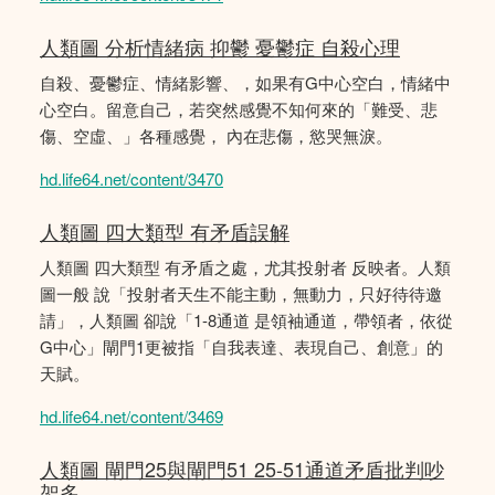
人類圖 分析情緒病 抑鬱 憂鬱症 自殺心理
自殺、憂鬱症、情緒影響、，如果有G中心空白，情緒中
心空白。留意自己，若突然感覺不知何來的「難受、悲
傷、空虛、」各種感覺， 內在悲傷，慾哭無淚。
hd.life64.net/content/3470
人類圖 四大類型 有矛盾誤解
人類圖 四大類型 有矛盾之處，尤其投射者 反映者。人類
圖一般 說「投射者天生不能主動，無動力，只好待待邀
請」，人類圖 卻說「1-8通道 是領袖通道，帶領者，依從
G中心」閘門1更被指「自我表達、表現自己、創意」的
天賦。
hd.life64.net/content/3469
人類圖 閘門25與閘門51 25-51通道矛盾批判吵
架多