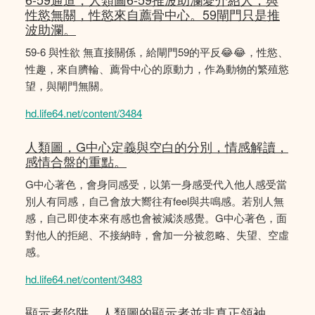
性慾無關，性慾來自薦骨中心。59閘門只是推
波助瀾。
59-6 與性欲 無直接關係，給閘門59的平反😂😂，性慾、
性趣，來自臍輪、薦骨中心的原動力，作為動物的繁殖慾
望，與閘門無關。
hd.life64.net/content/3484
人類圖，G中心定義與空白的分別，情感解讀，
感情合盤的重點。
G中心著色，會身同感受，以第一身感受代入他人感受當
別人有同感，自己會放大嚮往有feel與共鳴感。若別人無
感，自己即使本來有感也會被減淡感覺。G中心著色，面
對他人的拒絕、不接納時，會加一分被忽略、失望、空虛
感。
hd.life64.net/content/3483
顯示者陷阱，人類圖的顯示者並非真正領袖，