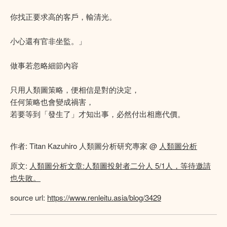
你找正要求高的客戶，輸清光。
小心還有官非坐監。」
做事若忽略細節內容
只用人類圖策略，便相信是對的決定，
任何策略也會變成禍害，
若要等到「發生了」才知出事，必然付出相應代價。
作者: Titan Kazuhiro 人類圖分析研究專家 @
人類圖分析
原文:
人類圖分析文章:人類圖投射者二分人 5/1人，等待邀請
也失敗。
source url:
https://www.renleitu.asia/blog/3429