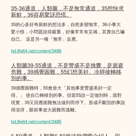
35-36通道，人類圖，不是無常通道，35想快求
新鮮，36容易驚訝恐慌。
35的心多好奇新鮮的想法多，自然多變無常。36小事大
驚小怪，小問題說得嚴重，好像常常有災禍，其實自己嚇
自己。 這是另一種「無常」反應。
hd.life64.net/content/3486
人類圖39-55通道，不是豐盛不是挑釁，是迴避
危難，39感覺困難，55幻想美好。冷靜後轉移
別的事。
39感覺困難時，55會放大「其他事更豐盛美好一定
得。」 使自己轉移別的事。但當55說一定做到時，面對
現實，39又回應困難無法做到而停下。形成不斷別的事說
得澎湃，眼前事放大困難而逃離。
hd.life64.net/content/3485
6-59通道，人類圖6-59推波助瀾愛介紹人，與