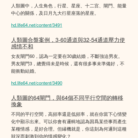
人類圖中，人生角色，行星、星座、十二宫、閘門、能量
中心的關係，及日月九大行星座落的星座。
hd.life64.net/content/3491
人類圖合盤案例，3-60通道與32-54通道壓力使
感情不和
女友閘門60，認為一定要在30歲結婚，不斷強迫男友。
男友閘門3，總覺得未是時候，還有很多事未準備好，不
能衝動結婚。
hd.life64.net/content/3490
人類圖的64閘門，與64個不同平行空間的轉移
換象
不同的平行空間，高頻率還是低頻率，就在你當下心情變
化中顯示出來。可以你會有邏輯地認為因爲某些事而產生
某種情感，是好合理。但縁機就是，你這刻為何邏到這種
狀況而刺激到你的情感變化？