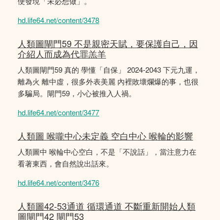
便發現「未必想做」。
hd.life64.net/content/3478
人類圖閘門59 不是親密天賦，要保護自己，因
介紹人而成為代罪羔羊
人類圖閘門59 真的 學懂「自保」 2024-2043 下元九運，
離為火 離中虛，很多外表美麗 內裡敗壞爛爆的事，也很
多騙局。閘門59，小心被推入人禍。
hd.life64.net/content/3477
人類圖 喉嚨中心未定義 空白中心 喉輪的影響
人類圖中 喉輪中心空白，不是「不說話」，當注意力在
看著東西，會自然說出話來。
hd.life64.net/content/3476
人類圖42-53通道 循環通道 不斷重新開始人類
圖閘門42 閘門53