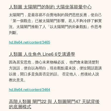
人類圖 太陽閘門的制約 大陽坐落能量中心
太陽閘門，是最容易不自覺地制約我們思想反應，使自己
「第一個觀念」已被太陽閘門影響。若人不夠冷靜了解實
況。太陽閘門推動了人「以太陽閘門的卦象觀點」作思考
判斷。
hd.life64.net/content/3465
人類圖 人生角色 Line6 6爻溝通學
因為居安思危，擔心未來物極必反， 他們會未聽清楚對
方說話，便自以為明白，現在觀點還未說，便扯開話題講
以後，開口多是負面否定的話。 否定他人，然後給人說
教比意見。
hd.life64.net/content/3464
高階人類圖 閘門22 與 人類圖閘門47 天賦背後
的底層模式