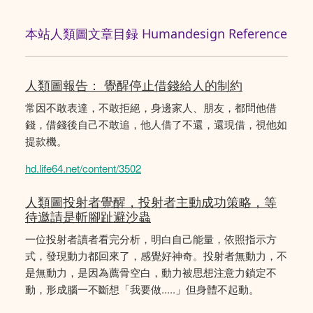
本站人類圖文章目録 Humandesign Reference
人類圖報告： 覺醒停止借錢給人的制約
常因不敢表達，不敢拒絕，身邊家人、朋友，都問他借
錢，借錢後自己不敢追，他人借了不還，還現借，視他如
提款機。
hd.life64.net/content/3502
人類圖投射者覺醒，投射者主動成功策略，等
待邀請是斬腳趾避沙蟲
一位投射者讀者看完分析，明白自己能量，依照指示方
式，發現動力都回來了，感覺好神奇。投射者無動力，不
是無動力，是因為薦骨空白，動力被思想注意力鎖定不
動，形成腦一不斷想「我要做.....」但身體不起動。