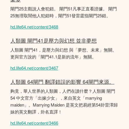
閘門25主觀說人會犯錯。 閘門51凡事正直看證據。 閘門
25無理取鬧他人犯錯時，閘門51發雷霆指閘門25錯。
hd.life64.net/content/3468
人類圖 閘門41是壓力與幻想 並非夢想
人類圖 閘門41，是壓力與幻想 與「夢想、未來」無關。
更與官方說的「閘門41.1是新的流年」無關。
hd.life64.net/content/3467
人類圖 64閘門 翻譯錯誤的影響 64閘門來源。
夠竟，華人世界的人類圖，人們在讀什麼？人類圖 閘門
54 中文官方「出嫁少女」，來自英文「marrying
maiden」。Marrying Maiden 是英文把易經第54卦雷澤歸
妹的英文翻譯，卦名直譯！
hd.life64.net/content/3466