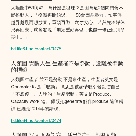
人類圖中53與42，為什麼是循理？是因為這2個閘門會不
斷推動人，「從新再開始過。」 53會因為壓力，怕事件
越弄越亂而想放棄，重頭再做一次才安心。若然先冷靜休
息再回來，就會發現「無須重頭再做，也能一修正回到預
期中。」
hd.life64.net/content/3475
人類圖 覺醒人生 生產者不是勞動，遠離被勞動
的標籤
人類圖生產者 並不是勞動 不是來生產，生產者英文是
Generator 即是「發動」 意思是被熱情吸引發動使自己
「不想停」。人說的「生產勞動」英文是Produce,
Capacity working。 錯誤把generate 解作produce 這個錯
誤 已經是2014年的錯誤。
hd.life64.net/content/3474
人類圖 找回原廠設定，活出設計。高階人類