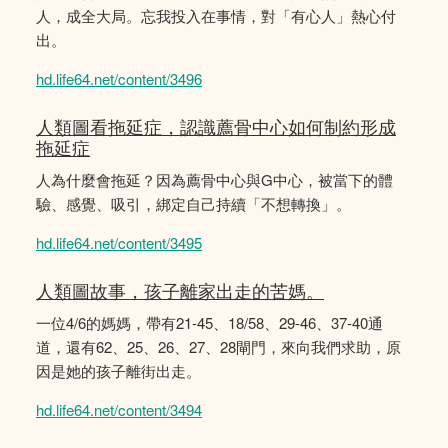
人，成全大局。忘我投入在事情，對「有心人」熱心付
出。
hd.life64.net/content/3496
人類圖看拖延症，認識薦骨中心如何制約形成
拖延症
人為什麼會拖延？因為薦骨中心與G中心，被當下的體
驗、感覺、吸引，綁定自己持續「不想轉換」。
hd.life64.net/content/3495
人類圖故事，孩子離家出走的苦媽。
一位4/6的媽媽，帶有21-45、18/58、29-46、37-40通
道，還有62、25、26、27、28閘門，來向我們求助，原
因是她的孩子離街出走。
hd.life64.net/content/3494