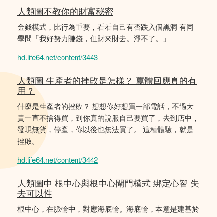
人類圖不教你的財富秘密
金錢模式，比行為重要，看看自己有否跌入個黑洞 有同
學問「我好努力賺錢，但財來財去。淨不了。」
hd.life64.net/content/3443
人類圖 生產者的挫敗是怎樣？ 薦體回應真的有
用？
什麼是生產者的挫敗？ 想想你好想買一部電話，不過大
貴一直不捨得買，到你真的說服自己要買了，去到店中，
發現無貨，停產，你以後也無法買了。 這種體驗，就是
挫敗。
hd.life64.net/content/3442
人類圖中 根中心與根中心閘門模式 綁定心智 失
去可以性
根中心，在脈輪中，對應海底輪。海底輪，本意是建基於