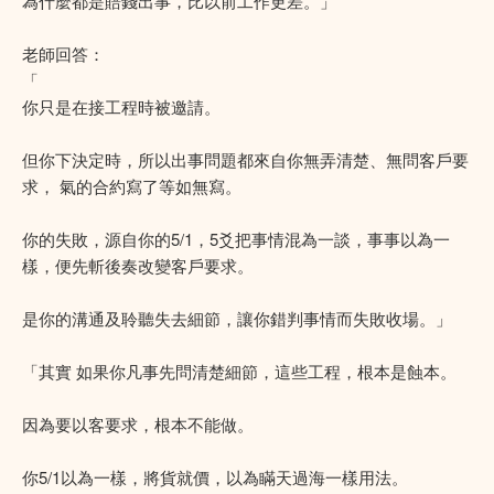
為什麼都是賠錢出事，比以前工作更差。」
老師回答：
「
你只是在接工程時被邀請。
但你下決定時，所以出事問題都來自你無弄清楚、無問客戶要
求， 氣的合約寫了等如無寫。
你的失敗，源自你的5/1，5爻把事情混為一談，事事以為一
樣，便先斬後奏改變客戶要求。
是你的溝通及聆聽失去細節，讓你錯判事情而失敗收場。」
「其實 如果你凡事先問清楚細節，這些工程，根本是蝕本。
因為要以客要求，根本不能做。
你5/1以為一樣，將貨就價，以為瞞天過海一樣用法。