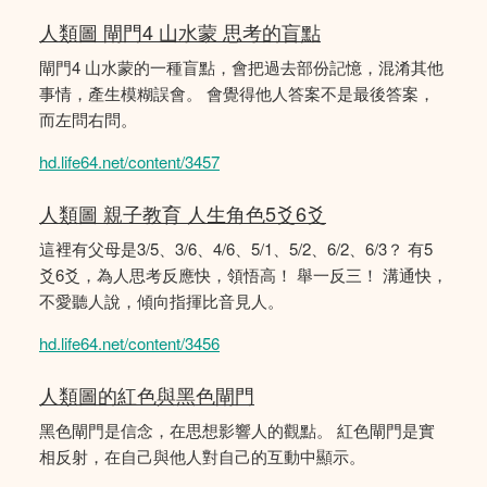
人類圖 閘門4 山水蒙 思考的盲點
閘門4 山水蒙的一種盲點，會把過去部份記憶，混淆其他
事情，產生模糊誤會。 會覺得他人答案不是最後答案，
而左問右問。
hd.life64.net/content/3457
人類圖 親子教育 人生角色5爻6爻
這裡有父母是3/5、3/6、4/6、5/1、5/2、6/2、6/3？ 有5
爻6爻，為人思考反應快，領悟高！ 舉一反三！ 溝通快，
不愛聽人說，傾向指揮比音見人。
hd.life64.net/content/3456
人類圖的紅色與黑色閘門
黑色閘門是信念，在思想影響人的觀點。 紅色閘門是實
相反射，在自己與他人對自己的互動中顯示。