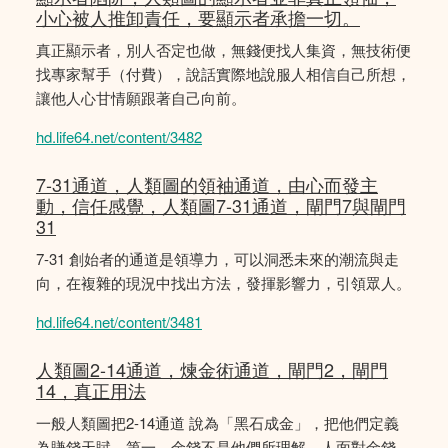
小心被人推卸責任，要顯示者承擔一切。
真正顯示者，別人否定也做，無錢便找人集資，無技術便
找專家幫手（付費），說話實際地說服人相信自己所想，
讓他人心甘情願跟著自己向前。
hd.life64.net/content/3482
7-31通道，人類圖的領袖通道，由心而發主
動，信任感覺，人類圖7-31通道，閘門7與閘門
31
7-31 創始者的通道是領導力，可以洞悉未來的潮流與走
向，在複雜的現況中找出方法，發揮影響力，引領眾人。
hd.life64.net/content/3481
人類圖2-14通道，煉金術通道，閘門2，閘門
14，真正用法
一般人類圖把2-14通道 說為「黑石成金」，把他們定義
為賺錢天賦。第一，金錢不是他們所理解。人面對金錢，