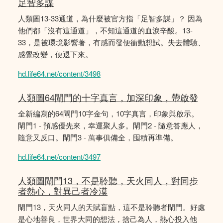
足智多謀
人類圖13-33通道，為什麼被官方指「足智多謀」？ 因為
他們都「沒有這通道」，不知這通道的血淚辛酸。13-
33，是被環境影響著，有感而發便衝動想試。失去體驗、
感覺改變，便退下來。
hd.life64.net/content/3498
人類圖64閘門的十字真言，加深印象，帶啟發
全新編寫的64閘門10字金句，10字真言，印象與啟示。
閘門1 - 預感優先來，幸運聚人多。閘門2 - 隨意答應人，
隨意又反口。閘門3 - 萬事俱備全，囤積再準備。
hd.life64.net/content/3497
人類圖閘門13，不是聆聽，天火同人，對同步
者熱心，對異己者冷漠
閘門13，天火同人的天賦盲點，這不是聆聽者閘門。好處
是心地善良，世界大同的想法，捨己為人，熱心投入他