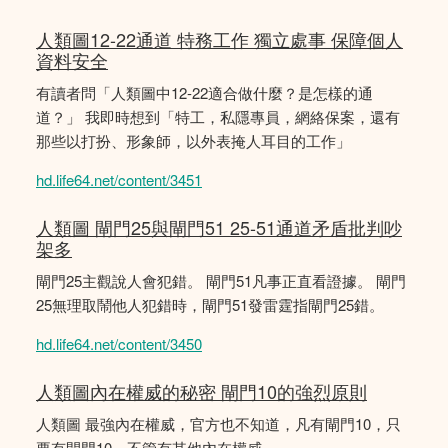
人類圖12-22通道 特務工作 獨立處事 保障個人
資料安全
有讀者問「人類圖中12-22適合做什麼？是怎樣的通
道？」 我即時想到「特工，私隱專員，網絡保案，還有
那些以打扮、形象師，以外表掩人耳目的工作」
hd.life64.net/content/3451
人類圖 閘門25與閘門51 25-51通道矛盾批判吵
架多
閘門25主觀說人會犯錯。 閘門51凡事正直看證據。 閘門
25無理取鬧他人犯錯時，閘門51發雷霆指閘門25錯。
hd.life64.net/content/3450
人類圖內在權威的秘密 閘門10的強烈原則
人類圖 最強內在權威，官方也不知道，凡有閘門10，只
要有閘門10，不管有其他內在權威。