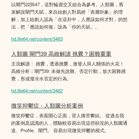
以閘門22與47，這對輪迴交叉組合為參考。人類圖，舊
派解說閘門天賦，來自始創人對易經「表層卦象」的理
解，加上始創人認為「在這卦中，人應該如何才對」的想
法，把「應該如何做」說為「你的天賦」。
hd.life64.net/content/3463
人類圖 閘門39 高維解讀 挑釁？困難重重
主流解讀： 挑釁，透過挑釁，激發人與人關係的火花！
高維分析：閘門39: 未做先說難、否定行動，放大困難感
覺，形成潑冷水否定的行為。
hd.life64.net/content/3462
微笑抑鬱症 - 人類圖分析案例
微笑抑鬱症，表面開心正面，背人痛苦鬰結。 從過去我
的案例及認識的人，體驗較容易出現這些狀況的人類圖通
道、Profile、閘門。 容易出現微笑抑鬱的模式。