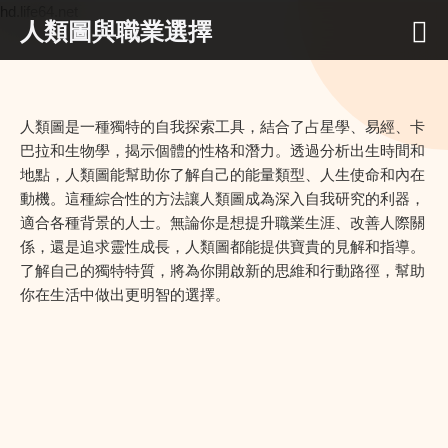
hd.life64.net
人類圖與職業選擇
人類圖是一種獨特的自我探索工具，結合了占星學、易經、卡
巴拉和生物學，揭示個體的性格和潛力。透過分析出生時間和
地點，人類圖能幫助你了解自己的能量類型、人生使命和內在
動機。這種綜合性的方法讓人類圖成為深入自我研究的利器，
適合各種背景的人士。無論你是想提升職業生涯、改善人際關
係，還是追求靈性成長，人類圖都能提供寶貴的見解和指導。
了解自己的獨特特質，將為你開啟新的思維和行動路徑，幫助
你在生活中做出更明智的選擇。