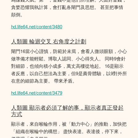
貪婪恐懼我執計算，會打亂各閘門及思想。 甚至把事情
顛倒。
hd.life64.net/content/3480
人類圖 輪迴交叉 右角度之計劃
閘門16當小心謹慎，防範於未焉，會看人微頭眼額，小心
做準備才能輕鬆。博取人認同、小心得失人。 同時9會針
對細節，也傾向積小成多，萬丈高樓從地起。 16是顯示
者反應，以自己想法為主要，但9是薦骨體驗，以9對外所
在意的細節為主要。 帶來矛盾。
hd.life64.net/content/3479
人類圖 顯示者必須了解的事，顯示者真正發起
方式
顯示者，來自喉輪作用，被「動力中心」的推動，加快把
「組織在喉輪中的構想」 盡快表達。表達後，停下來，