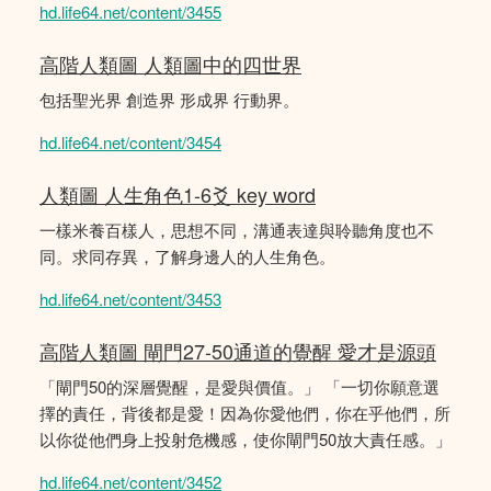
hd.life64.net/content/3455
高階人類圖 人類圖中的四世界
包括聖光界 創造界 形成界 行動界。
hd.life64.net/content/3454
人類圖 人生角色1-6爻 key word
一樣米養百樣人，思想不同，溝通表達與聆聽角度也不
同。求同存異，了解身邊人的人生角色。
hd.life64.net/content/3453
高階人類圖 閘門27-50通道的覺醒 愛才是源頭
「閘門50的深層覺醒，是愛與價值。」 「一切你願意選
擇的責任，背後都是愛！因為你愛他們，你在乎他們，所
以你從他們身上投射危機感，使你閘門50放大責任感。」
hd.life64.net/content/3452