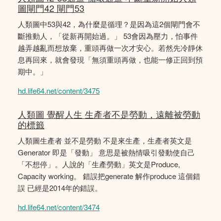
圖閘門42 閘門53
人類圖中53與42，為什麼是循理？是因為這2個閘門會不
斷推動人，「從新再開始過。」 53會因為壓力，怕事件
越弄越亂而想放棄，重頭再做一次才安心。若然先冷靜休
息再回來，就會發現「無須重頭再做，也能一修正回到預
期中。」
hd.life64.net/content/3475
人類圖 覺醒人生 生產者不是勞動，遠離被勞動
的標籤
人類圖生產者 並不是勞動 不是來生產，生產者英文是
Generator 即是「發動」 意思是被熱情吸引發動使自己
「不想停」。人說的「生產勞動」英文是Produce,
Capacity working。 錯誤把generate 解作produce 這個錯
誤 已經是2014年的錯誤。
hd.life64.net/content/3474