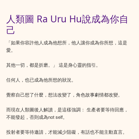
人類圖 Ra Uru Hu說成為你自
己
「如果你容許他人成為他想所，他人讓你成為你所想，這是
愛。
其他一切，都是折磨。」 這是身心靈的指引。
任何人，也已成為他所想的狀況。
覺察自己想了什麼，想法改變了，角色故事劇情都改變。
而現在人類圖後人解讀，是這樣強調： 生產者要等待回應，
不能發起，否則成為not self。
投射者要等待邀請，才能減少阻礙，有話也不能主動直言。