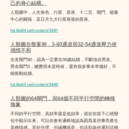
己的身心結構。
人類圖中，人生角色，行星、星座、十二宫、閘門、能量
中心的關係，及日月九大行星座落的星座。
hd.life64.net/content/3491
人類圖合盤案例，3-60通道與32-54通道壓力使
感情不和
女友閘門60，認為一定要在30歲結婚，不斷強迫男友。
男友閘門3，總覺得未是時候，還有很多事未準備好，不
能衝動結婚。
hd.life64.net/content/3490
人類圖的64閘門，與64個不同平行空間的轉移
換象
不同的平行空間，高頻率還是低頻率，就在你當下心情變
化中顯示出來。可以你會有邏輯地認為因爲某些事而產生
某種情感，是好合理。但縁機就是，你這刻為何邏到這種