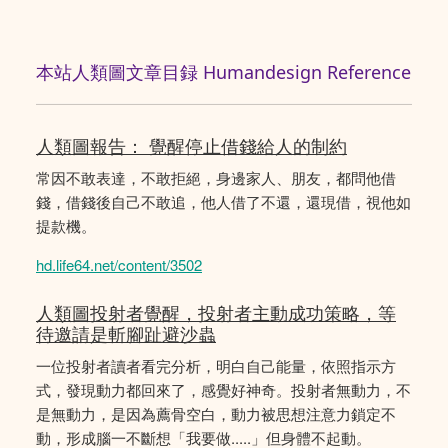
本站人類圖文章目録 Humandesign Reference
人類圖報告： 覺醒停止借錢給人的制約
常因不敢表達，不敢拒絕，身邊家人、朋友，都問他借
錢，借錢後自己不敢追，他人借了不還，還現借，視他如
提款機。
hd.life64.net/content/3502
人類圖投射者覺醒，投射者主動成功策略，等
待邀請是斬腳趾避沙蟲
一位投射者讀者看完分析，明白自己能量，依照指示方
式，發現動力都回來了，感覺好神奇。投射者無動力，不
是無動力，是因為薦骨空白，動力被思想注意力鎖定不
動，形成腦一不斷想「我要做.....」但身體不起動。