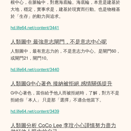
根中心，在脈輪中，對應海底輪。海底輪，本意是建基於
大地，穩定，實事求是，建基於現實而行動。也是物種基
於「生存」的動力與追求。
hd.life64.net/content/3441
人類圖中 最強意志閘門，不是意志中心呢
人類圖中，最有意志力的，不是意志力中心。是閘門60，
或閘門21，閘門10。
hd.life64.net/content/3440
人類圖G中心著色 接納被拒絕 感情關係提升
G中心著色，當你給予他人而被拒絕時，了解，對方不是
拒絕你「本人」 只是那「選擇」不適合他當下。
hd.life64.net/content/3439
人類圖分析 CoCo Lee 李玟小心謹慎努力盡力