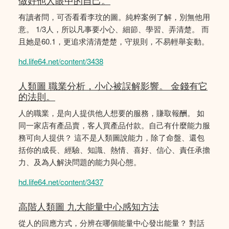
做好他人眼中的自己。
有讀者問，可否看看李玟的圖。純粹案例了解，別無他用
意。 1/3人，所以凡事要小心、細節、學習、弄清楚。 而
且她是60.1，更追求清清楚楚，守規則，不易輕舉妄動。
hd.life64.net/content/3438
人類圖 職業分析，小心被誤解影響。 金錢有它
的法則。
人的職業，是向人提供他人想要的服務，賺取報酬。 如
同一家店有產品賣，客人買產品付款。自己有什麼能力服
務可向人提供？ 這不是人類圖說能力，除了命盤、還包
括你的成長、經驗、知識、熱情、喜好、信心、責任承擔
力、及為人解決問題的能力與心態。
hd.life64.net/content/3437
高階人類圖 九大能量中心感知方法
從人的回應方式，分辨在哪個能量中心發出能量？ 對話