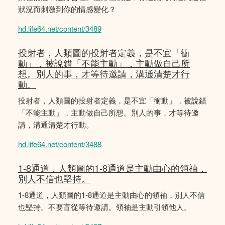
狀況而刺激到你的情感變化？
hd.life64.net/content/3489
投射者，人類圖的投射者定義，是不宜「衝
動」，被說錯「不能主動」，主動做自己所
想。別人的事，才等待邀請，溝通清楚才行
動。
投射者，人類圖的投射者定義，是不宜「衝動」，被說錯
「不能主動」，主動做自己所想。別人的事，才等待邀
請，溝通清楚才行動。
hd.life64.net/content/3488
1-8通道，人類圖的1-8通道是主動由心的領䄂，
別人不信也堅持。
1-8通道，人類圖的1-8通道是主動由心的領䄂，別人不信
也堅持。不要盲從等待邀請。領袖是主動引領他人。