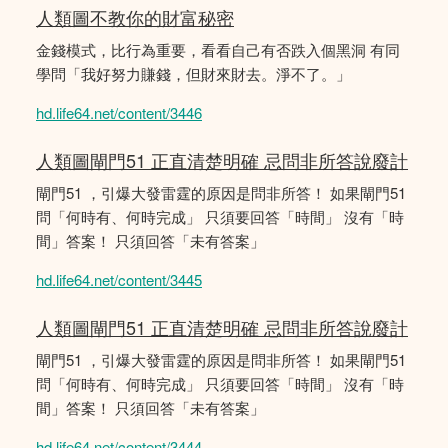
人類圖不教你的財富秘密
金錢模式，比行為重要，看看自己有否跌入個黑洞 有同
學問「我好努力賺錢，但財來財去。淨不了。」
hd.life64.net/content/3446
人類圖閘門51 正直清楚明確 忌問非所答說廢計
閘門51 ，引爆大發雷霆的原因是問非所答！ 如果閘門51
問「何時有、何時完成」 只須要回答「時間」 沒有「時
間」答案！ 只須回答「未有答案」
hd.life64.net/content/3445
人類圖閘門51 正直清楚明確 忌問非所答說廢計
閘門51 ，引爆大發雷霆的原因是問非所答！ 如果閘門51
問「何時有、何時完成」 只須要回答「時間」 沒有「時
間」答案！ 只須回答「未有答案」
hd.life64.net/content/3444