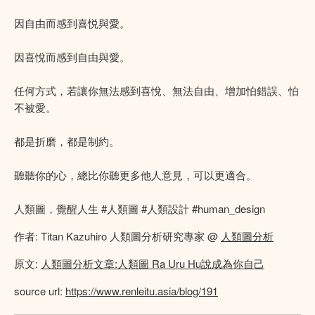
因自由而感到喜悦與愛。
因喜悅而感到自由與愛。
任何方式，若讓你無法感到喜悅、無法自由、增加怕錯誤、怕
不被愛。
都是折磨，都是制約。
聽聽你的心，總比你聽更多他人意見，可以更適合。
人類圖，覺醒人生 #人類圖 #人類設計 #human_design
作者: Titan Kazuhiro 人類圖分析研究專家 @
人類圖分析
原文:
人類圖分析文章:人類圖 Ra Uru Hu說成為你自己
source url:
https://www.renleitu.asia/blog/191