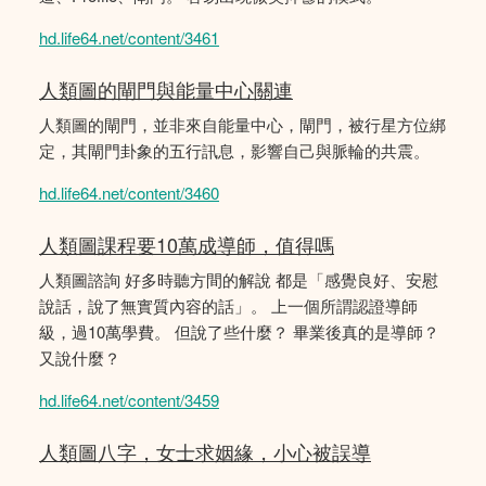
hd.life64.net/content/3461
人類圖的閘門與能量中心關連
人類圖的閘門，並非來自能量中心，閘門，被行星方位綁
定，其閘門卦象的五行訊息，影響自己與脈輪的共震。
hd.life64.net/content/3460
人類圖課程要10萬成導師，值得嗎
人類圖諮詢 好多時聽方間的解說 都是「感覺良好、安慰
說話，說了無實質內容的話」。 上一個所謂認證導師
級，過10萬學費。 但說了些什麼？ 畢業後真的是導師？
又說什麼？
hd.life64.net/content/3459
人類圖八字，女士求姻緣，小心被誤導