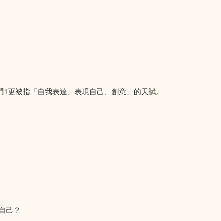
閘門1更被指「自我表達、表現自己、創意」的天賦。
自己？