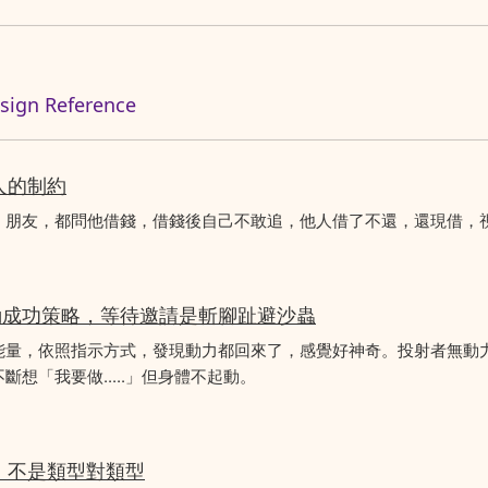
n Reference
人的制約
、朋友，都問他借錢，借錢後自己不敢追，他人借了不還，還現借，
動成功策略，等待邀請是斬腳趾避沙蟲
能量，依照指示方式，發現動力都回來了，感覺好神奇。投射者無動
想「我要做.....」但身體不起動。
分析，不是類型對類型