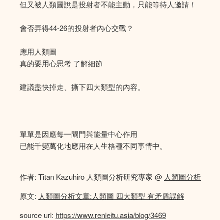
但又被人類圖說是投射者不能主動，只能等待人邀請！
會否弄得44-26的投射者內心交戰？
應用人類圖
真的要用心思考 了解細節
建議盡快掉走、撕下四大類型的內容。
單單是因應每一閘門與能量中心作用
已能千變萬化地應用在人生格種不同事情中。
作者: Titan Kazuhiro 人類圖分析研究專家 @
人類圖分析
原文:
人類圖分析文章:人類圖 四大類型 有矛盾誤解
source url:
https://www.renleitu.asia/blog/3469