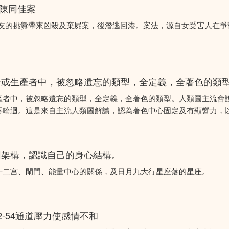
 陳同佳案
女友的挑釁帶來凶殺及棄屍案，後潛逃回港。案法，源自女受害人在
者或生產者中，被忽略遺忘的類型，全定義，全著色的類
產者中，被忽略遺忘的類型，全定義，全著色的類型。人類圖主流會
再輪迴。這是來自主流人類圖解讀，認為著色中心固定及有顯響力，以
圖架構，認識自己的身心結構。
十二宫、閘門、能量中心的關係，及日月九大行星座落的星座。
2-54通道壓力使感情不和