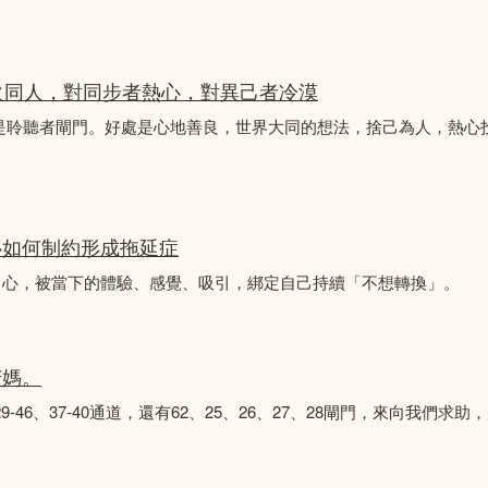
火同人，對同步者熱心，對異己者冷漠
不是聆聽者閘門。好處是心地善良，世界大同的想法，捨己為人，熱心
心如何制約形成拖延症
中心，被當下的體驗、感覺、吸引，綁定自己持續「不想轉換」。
苦媽。
8、29-46、37-40通道，還有62、25、26、27、28閘門，來向我