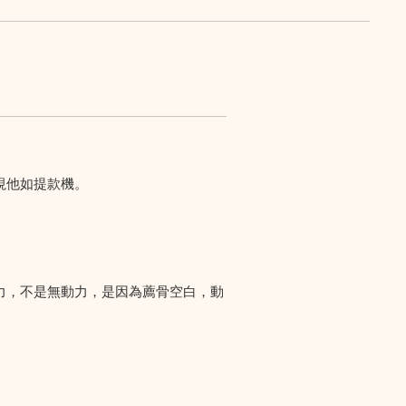
視他如提款機。
力，不是無動力，是因為薦骨空白，動