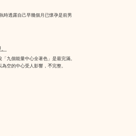
爭執時透露自己早幾個月已懷孕是前男
型。
說「九個能量中心全著色」是最完滿。
為空的中心受人影響，𣎴完整。