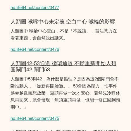
hd.life64.net/content/3477
人類圖 喉嚨中心未定義 空白中心 喉輪的影響
人類圖中 喉輪中心空白，不是「不說話」，當注意力在
看著東西，會自然說出話來。
hd.life64.net/content/3476
人類圖42-53通道 循環通道 不斷重新開始人類
圖閘門42 閘門53
人類圖中53與42，為什麼是循理？是因為這2個閘門會不
斷推動人，「從新再開始過。」 53會因為壓力，怕事件
越弄越亂而想放棄，重頭再做一次才安心。若然先冷靜休
息再回來，就會發現「無須重頭再做，也能一修正回到預
期中。」
hd.life64.net/content/3475