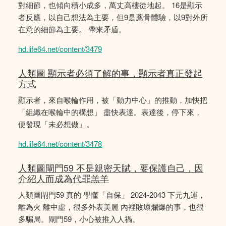
對細節，也傾向積小成多，萬丈高樓從地起。 16是顯示
者反應，以自己想法為主要，但9是薦骨體驗，以9對外所
在意的細節為主要。 帶來矛盾。
hd.life64.net/content/3479
人類圖 顯示者必須了解的事，顯示者真正發起
方式
顯示者，來自喉輪作用，被「動力中心」的推動，加快把
「組織在喉輪中的構想」 盡快表達。表達後，停下來，
便發現「未必想做」。
hd.life64.net/content/3478
人類圖閘門59 不是親密天賦，要保護自己，因
介紹人而成為代罪羔羊
人類圖閘門59 真的 學懂「自保」 2024-2043 下元九運，
離為火 離中虛，很多外表美麗 內裡敗壞爛爆的事，也很
多騙局。閘門59，小心被推入人禍。