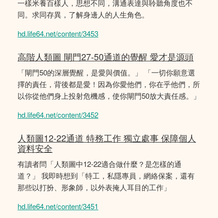
一樣米養百樣人，思想不同，溝通表達與聆聽角度也不
同。求同存異，了解身邊人的人生角色。
hd.life64.net/content/3453
高階人類圖 閘門27-50通道的覺醒 愛才是源頭
「閘門50的深層覺醒，是愛與價值。」 「一切你願意選
擇的責任，背後都是愛！因為你愛他們，你在乎他們，所
以你從他們身上投射危機感，使你閘門50放大責任感。」
hd.life64.net/content/3452
人類圖12-22通道 特務工作 獨立處事 保障個人
資料安全
有讀者問「人類圖中12-22適合做什麼？是怎樣的通
道？」 我即時想到「特工，私隱專員，網絡保案，還有
那些以打扮、形象師，以外表掩人耳目的工作」
hd.life64.net/content/3451