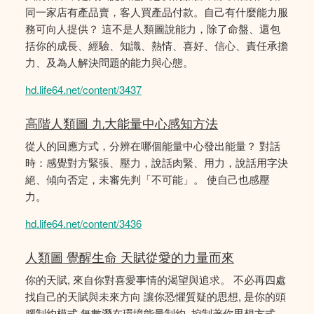
同一家店有產品賣，客人買產品付款。自己有什麼能力服
務可向人提供？ 這不是人類圖說能力，除了命盤、還包
括你的成長、經驗、知識、熱情、喜好、信心、責任承擔
力、及為人解決問題的能力與心態。
hd.life64.net/content/3437
高階人類圖 九大能量中心感知方法
從人的回應方式，分辨在哪個能量中心發出能量？ 對話
時：感覺對方緊張、壓力，說話肉緊、用力，說話用字決
絕、傾向否定，未審先判「不可能」。 使自己也感壓
力。
hd.life64.net/content/3436
人類圖 覺醒生命 天賦從愛的力量而來
你的天賦, 來自你對喜愛事情的渴望與追求。 不必再四處
找自己的天賦與未來方向 讓你恐懼質疑的思想, 是你的頭
腦制約模式 無數潛在環境能量制約, 控制著你思想方式