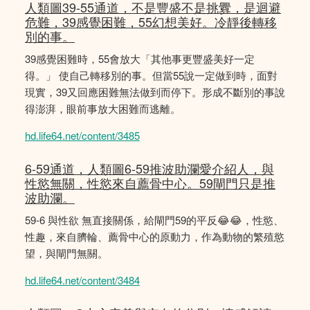
人類圖39-55通道，不是豐盛不是挑釁，是迴避
危難，39感覺困難，55幻想美好。冷靜後轉移
別的事。
39感覺困難時，55會放大「其他事更豐盛美好一定
得。」 使自己轉移別的事。但當55說一定做到時，面對
現實，39又回應困難無法做到而停下。形成不斷別的事說
得澎湃，眼前事放大困難而逃離。
hd.life64.net/content/3485
6-59通道，人類圖6-59推波助瀾愛介紹人，與
性慾無關，性慾來自薦骨中心。59閘門只是推
波助瀾。
59-6 與性欲 無直接關係，給閘門59的平反😂😂，性慾、
性趣，來自臍輪、薦骨中心的原動力，作為動物的繁殖慾
望，與閘門無關。
hd.life64.net/content/3484