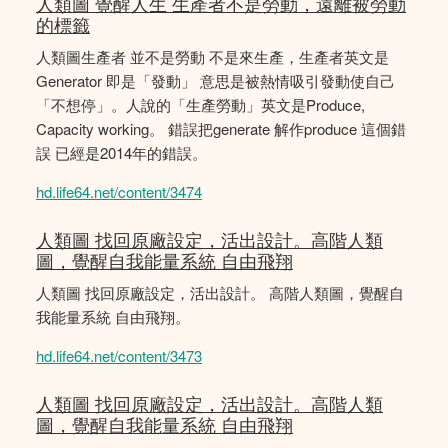
人類圖 覺醒人生 生產者不是勞動，遠離被勞動
的標籤
人類圖生產者 並不是勞動 不是來生產，生產者英文是
Generator 即是「發動」 意思是被熱情吸引發動使自己
「不想停」。人說的「生產勞動」英文是Produce,
Capacity working。 錯誤把generate 解作produce 這個錯
誤 已經是2014年的錯誤。
hd.life64.net/content/3474
人類圖 找回原廠設定，活出設計。高階人類
圖，覺醒自我能量系統 自由飛翔
人類圖 找回原廠設定，活出設計。 高階人類圖，覺醒自
我能量系統 自由飛翔。
hd.life64.net/content/3473
人類圖 找回原廠設定，活出設計。高階人類
圖，覺醒自我能量系統 自由飛翔