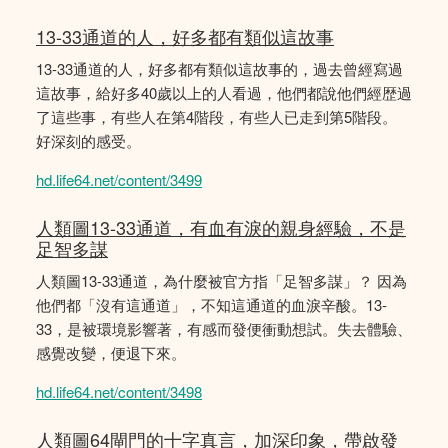
13-33通道的人，好多都有類似這故事
13-33通道的人，好多都有類似這故事的，過去曾經寫過
這故事，給好多40歲以上的人看過，他們都說他們經歴過
了這些事，有些人在第4階段，有些人已走到第5階段。
好深刻的感受。
hd.life64.net/content/3499
人類圖13-33通道，有血有淚的親身經驗，不是
足智多謀
人類圖13-33通道，為什麼被官方指「足智多謀」？ 因為
他們都「沒有這通道」，不知這通道的血淚辛酸。13-
33，是被環境影響著，有感而發便衝動想試。失去體驗、
感覺改變，便退下來。
hd.life64.net/content/3498
人類圖64閘門的十字真言，加深印象，帶啟發