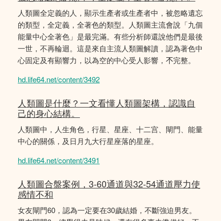
人類圖全定義的人，顯示生產者或生產者中，被忽略遺忘
的類型，全定義，全著色的類型。人類圖主流會說「九個
能量中心全著色」是最完滿。有些分析師還說他們是最後
一世，不再輪迴。這是來自主流人類圖解讀，認為著色中
心固定及有顯響力，以為空的中心受人影響，𣎴完整。
hd.life64.net/content/3492
人類圖是什麼？一文看懂人類圖架構，認識自
己的身心結構。
人類圖中，人生角色，行星、星座、十二宫、閘門、能量
中心的關係，及日月九大行星座落的星座。
hd.life64.net/content/3491
人類圖合盤案例，3-60通道與32-54通道壓力使
感情不和
女友閘門60，認為一定要在30歲結婚，不斷強迫男友。