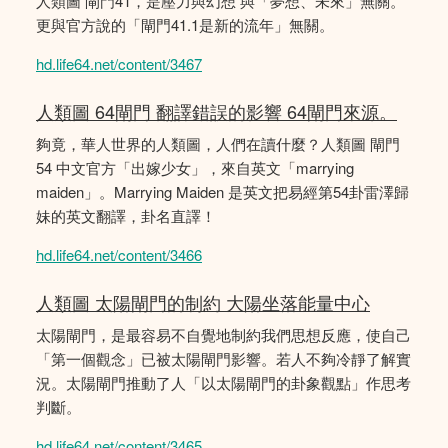
人類圖 閘門41，是壓力與幻想 與「夢想、未來」無關。
更與官方說的「閘門41.1是新的流年」無關。
hd.life64.net/content/3467
人類圖 64閘門 翻譯錯誤的影響 64閘門來源。
夠竟，華人世界的人類圖，人們在讀什麼？人類圖 閘門
54 中文官方「出嫁少女」，來自英文「marrying
maiden」。Marrying Maiden 是英文把易經第54卦雷澤歸
妹的英文翻譯，卦名直譯！
hd.life64.net/content/3466
人類圖 太陽閘門的制約 大陽坐落能量中心
太陽閘門，是最容易不自覺地制約我們思想反應，使自己
「第一個觀念」已被太陽閘門影響。若人不夠冷靜了解實
況。太陽閘門推動了人「以太陽閘門的卦象觀點」作思考
判斷。
hd.life64.net/content/3465