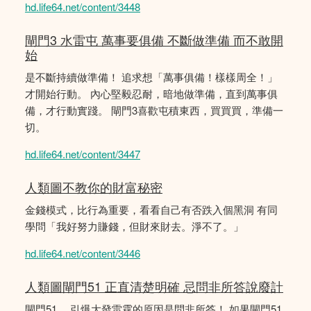
hd.life64.net/content/3448
閘門3 水雷屯 萬事要俱備 不斷做準備 而不敢開
始
是不斷持續做準備！ 追求想「萬事俱備！樣樣周全！」
才開始行動。 內心堅毅忍耐，暗地做準備，直到萬事俱
備，才行動實踐。 閘門3喜歡屯積東西，買買買，準備一
切。
hd.life64.net/content/3447
人類圖不教你的財富秘密
金錢模式，比行為重要，看看自己有否跌入個黑洞 有同
學問「我好努力賺錢，但財來財去。淨不了。」
hd.life64.net/content/3446
人類圖閘門51 正直清楚明確 忌問非所答說廢計
閘門51 ，引爆大發雷霆的原因是問非所答！ 如果閘門51