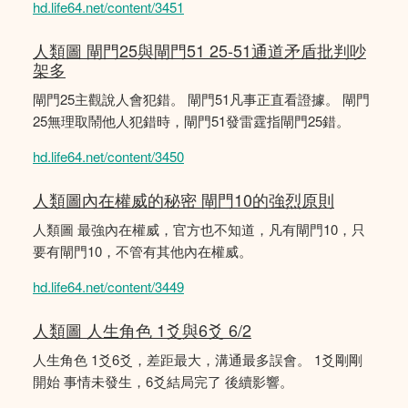
hd.life64.net/content/3451
人類圖 閘門25與閘門51 25-51通道矛盾批判吵
架多
閘門25主觀說人會犯錯。 閘門51凡事正直看證據。 閘門
25無理取鬧他人犯錯時，閘門51發雷霆指閘門25錯。
hd.life64.net/content/3450
人類圖內在權威的秘密 閘門10的強烈原則
人類圖 最強內在權威，官方也不知道，凡有閘門10，只
要有閘門10，不管有其他內在權威。
hd.life64.net/content/3449
人類圖 人生角色 1爻與6爻 6/2
人生角色 1爻6爻，差距最大，溝通最多誤會。 1爻剛剛
開始 事情未發生，6爻結局完了 後續影響。