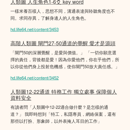
人類圖 人生角色1-6爻 key word
一樣米養百樣人，思想不同，溝通表達與聆聽角度也不
同。求同存異，了解身邊人的人生角色。
hd.life64.net/content/3453
高階人類圖 閘門27-50通道的覺醒 愛才是源頭
「閘門50的深層覺醒，是愛與價值。」 「一切你願意選
擇的責任，背後都是愛！因為你愛他們，你在乎他們，所
以你從他們身上投射危機感，使你閘門50放大責任感。」
hd.life64.net/content/3452
人類圖12-22通道 特務工作 獨立處事 保障個人
資料安全
有讀者問「人類圖中12-22適合做什麼？是怎樣的通
道？」 我即時想到「特工，私隱專員，網絡保案，還有
那些以打扮、形象師，以外表掩人耳目的工作」