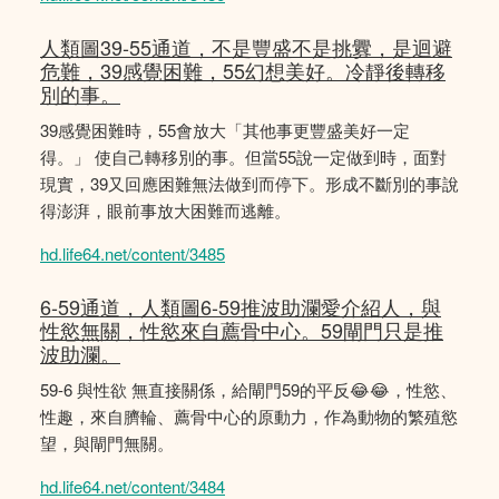
人類圖39-55通道，不是豐盛不是挑釁，是迴避
危難，39感覺困難，55幻想美好。冷靜後轉移
別的事。
39感覺困難時，55會放大「其他事更豐盛美好一定
得。」 使自己轉移別的事。但當55說一定做到時，面對
現實，39又回應困難無法做到而停下。形成不斷別的事說
得澎湃，眼前事放大困難而逃離。
hd.life64.net/content/3485
6-59通道，人類圖6-59推波助瀾愛介紹人，與
性慾無關，性慾來自薦骨中心。59閘門只是推
波助瀾。
59-6 與性欲 無直接關係，給閘門59的平反😂😂，性慾、
性趣，來自臍輪、薦骨中心的原動力，作為動物的繁殖慾
望，與閘門無關。
hd.life64.net/content/3484