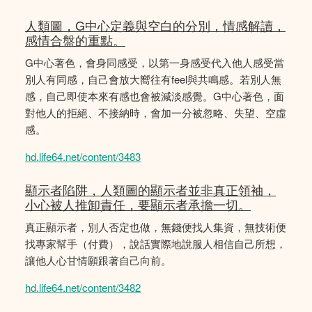
人類圖，G中心定義與空白的分別，情感解讀，
感情合盤的重點。
G中心著色，會身同感受，以第一身感受代入他人感受當
別人有同感，自己會放大嚮往有feel與共鳴感。若別人無
感，自己即使本來有感也會被減淡感覺。G中心著色，面
對他人的拒絕、不接納時，會加一分被忽略、失望、空虛
感。
hd.life64.net/content/3483
顯示者陷阱，人類圖的顯示者並非真正領袖，
小心被人推卸責任，要顯示者承擔一切。
真正顯示者，別人否定也做，無錢便找人集資，無技術便
找專家幫手（付費），說話實際地說服人相信自己所想，
讓他人心甘情願跟著自己向前。
hd.life64.net/content/3482