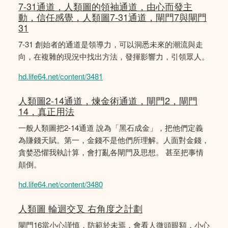
7-31通道，人類圖的領袖通道，由心而發主
動，信任感覺，人類圖7-31通道，閘門7與閘門
31
7-31 創始者的通道是領導力，可以洞悉未來的潮流與走
向，在複雜的現況中找出方法，發揮影響力，引領眾人。
hd.life64.net/content/3481
人類圖2-14通道，煉金術通道，閘門2，閘門
14，真正用法
一般人類圖把2-14通道 說為「黑石成金」，把他們定義
為賺錢天賦。第一，金錢不是他們所理解。人面對金錢，
貪婪恐懼我執計算，會打亂各閘門及思想。 甚至把事情
顛倒。
hd.life64.net/content/3480
人類圖 輪迴交叉 右角度之計劃
閘門16當小心謹慎，防範於未焉，會看人微頭眼額，小心