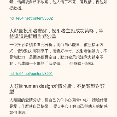
錢，借錢後自己不敢追，他人借了不還，還現借，視他如
提款機。
hd.life64.net/content/3502
人類圖投射者覺醒，投射者主動成功策略，等
待邀請是斬腳趾避沙蟲
一位投射者讀者看完分析，明白自己能量，依照指示方
式，發現動力都回來了，感覺好神奇。投射者無動力，不
是無動力，是因為薦骨空白，動力被思想注意力鎖定不
動，形成腦一不斷想「我要做.....」但身體不起動。
hd.life64.net/content/3501
人類圖human design愛情分析，不是類型對類
型
人類圖的愛情分析，從自己的G中心/薦骨中心，體驗什麼
是愛，什麼使自己快樂。 從G中心了解自己與他人的情感
如何連結。