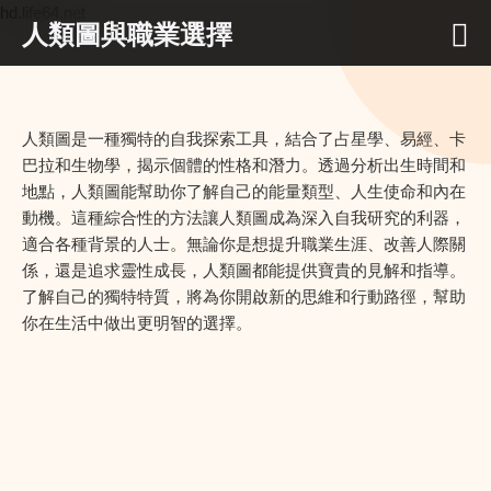
hd.life64.net
人類圖與職業選擇
人類圖是一種獨特的自我探索工具，結合了占星學、易經、卡
巴拉和生物學，揭示個體的性格和潛力。透過分析出生時間和
地點，人類圖能幫助你了解自己的能量類型、人生使命和內在
動機。這種綜合性的方法讓人類圖成為深入自我研究的利器，
適合各種背景的人士。無論你是想提升職業生涯、改善人際關
係，還是追求靈性成長，人類圖都能提供寶貴的見解和指導。
了解自己的獨特特質，將為你開啟新的思維和行動路徑，幫助
你在生活中做出更明智的選擇。