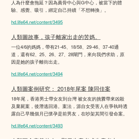
人為什麼會拖延？因為薦骨中心與G中心，被當下的體
驗、感覺、吸引，綁定自己持續「不想轉換」。
hd.life64.net/content/3495
人類圖故事，孩子離家出走的苦媽。
一位4/6的媽媽，帶有21-45、18/58、29-46、37-40通
道，還有62、25、26、27、28閘門，來向我們求助，原
因是她的孩子離街出走。
hd.life64.net/content/3494
人類圖案例研究： 2018年尾案 陳同佳案
18年尾，香港男士帶女友到台灣 被女友的挑釁帶來凶殺
及棄屍案，後潛逃回港。案法，源自女受害人在爭執時透
露自己早幾個月已懷孕是前男友，在吵架其間引發命案。
hd.life64.net/content/3493