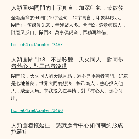
人類圖64閘門的十字真言，加深印象，帶啟發
全新編寫的64閘門10字金句，10字真言，印象與啟示。
閘門1 - 預感優先來，幸運聚人多。閘門2 - 隨意答應人，
隨意又反口。閘門3 - 萬事俱備全，囤積再準備。
hd.life64.net/content/3497
人類圖閘門13，不是聆聽，天火同人，對同步
者熱心，對異己者冷漠
閘門13，天火同人的天賦盲點，這不是聆聽者閘門。好處
是心地善良，世界大同的想法，捨己為人，熱心投入他
人，成全大局。忘我投入在事情，對「有心人」熱心付
出。
hd.life64.net/content/3496
人類圖看拖延症，認識薦骨中心如何制約形成
拖延症