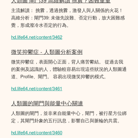
人類圖 閘門39 高維解讀 挑釁？困難重重
主流解讀： 挑釁，透過挑釁，激發人與人關係的火花！
高維分析：閘門39: 未做先說難、否定行動，放大困難感
覺，形成潑冷水否定的行為。
hd.life64.net/content/3462
微笑抑鬱症 - 人類圖分析案例
微笑抑鬱症，表面開心正面，背人痛苦鬰結。 從過去我
的案例及認識的人，體驗較容易出現這些狀況的人類圖通
道、Profile、閘門。 容易出現微笑抑鬱的模式。
hd.life64.net/content/3461
人類圖的閘門與能量中心關連
人類圖的閘門，並非來自能量中心，閘門，被行星方位綁
定，其閘門卦象的五行訊息，影響自己與脈輪的共震。
hd.life64.net/content/3460