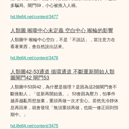
多騙局。閘門59，小心被推入人禍。
hd.life64.net/content/3477
人類圖 喉嚨中心未定義 空白中心 喉輪的影響
人類圖中 喉輪中心空白，不是「不說話」，當注意力在
看著東西，會自然說出話來。
hd.life64.net/content/3476
人類圖42-53通道 循環通道 不斷重新開始人類
圖閘門42 閘門53
人類圖中53與42，為什麼是循理？是因為這2個閘門會不
斷推動人，「從新再開始過。」 53會因為壓力，怕事件
越弄越亂而想放棄，重頭再做一次才安心。若然先冷靜休
息再回來，就會發現「無須重頭再做，也能一修正回到預
期中。」
hd.life64.net/content/3475