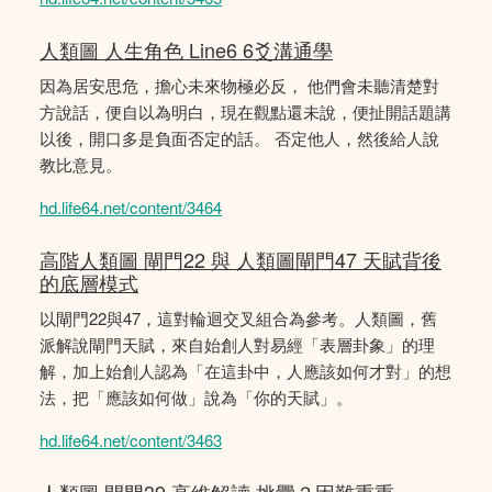
人類圖 人生角色 Line6 6爻溝通學
因為居安思危，擔心未來物極必反， 他們會未聽清楚對
方說話，便自以為明白，現在觀點還未說，便扯開話題講
以後，開口多是負面否定的話。 否定他人，然後給人說
教比意見。
hd.life64.net/content/3464
高階人類圖 閘門22 與 人類圖閘門47 天賦背後
的底層模式
以閘門22與47，這對輪迴交叉組合為參考。人類圖，舊
派解說閘門天賦，來自始創人對易經「表層卦象」的理
解，加上始創人認為「在這卦中，人應該如何才對」的想
法，把「應該如何做」說為「你的天賦」。
hd.life64.net/content/3463