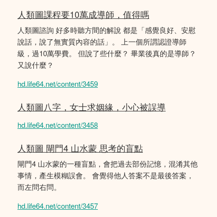
人類圖課程要10萬成導師，值得嗎
人類圖諮詢 好多時聽方間的解說 都是「感覺良好、安慰
說話，說了無實質內容的話」。 上一個所謂認證導師
級，過10萬學費。 但說了些什麼？ 畢業後真的是導師？
又說什麼？
hd.life64.net/content/3459
人類圖八字，女士求姻緣，小心被誤導
hd.life64.net/content/3458
人類圖 閘門4 山水蒙 思考的盲點
閘門4 山水蒙的一種盲點，會把過去部份記憶，混淆其他
事情，產生模糊誤會。 會覺得他人答案不是最後答案，
而左問右問。
hd.life64.net/content/3457