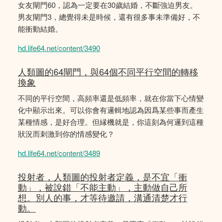
女友閘門60，認為一定要在30歲結婚，不斷強迫男友。
男友閘門3，總覺得未是時候，還有很多事未準備好，不
能衝動結婚。
hd.life64.net/content/3490
人類圖的64閘門，與64個不同平行空間的轉移
換象
不同的平行空間，高頻率還是低頻率，就在你當下心情變
化中顯示出來。可以你會有邏輯地認為因爲某些事而產生
某種情感，是好合理。但縁機就是，你這刻為何邏到這種
狀況而刺激到你的情感變化？
hd.life64.net/content/3489
投射者，人類圖的投射者定義，是不宜「衝
動」，被說錯「不能主動」，主動做自己所
想。別人的事，才等待邀請，溝通清楚才行
動。