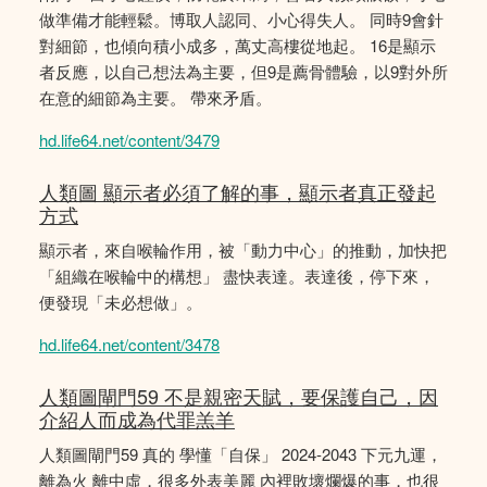
做準備才能輕鬆。博取人認同、小心得失人。 同時9會針
對細節，也傾向積小成多，萬丈高樓從地起。 16是顯示
者反應，以自己想法為主要，但9是薦骨體驗，以9對外所
在意的細節為主要。 帶來矛盾。
hd.life64.net/content/3479
人類圖 顯示者必須了解的事，顯示者真正發起
方式
顯示者，來自喉輪作用，被「動力中心」的推動，加快把
「組織在喉輪中的構想」 盡快表達。表達後，停下來，
便發現「未必想做」。
hd.life64.net/content/3478
人類圖閘門59 不是親密天賦，要保護自己，因
介紹人而成為代罪羔羊
人類圖閘門59 真的 學懂「自保」 2024-2043 下元九運，
離為火 離中虛，很多外表美麗 內裡敗壞爛爆的事，也很