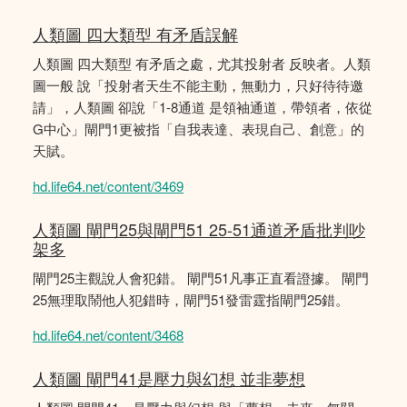
人類圖 四大類型 有矛盾誤解
人類圖 四大類型 有矛盾之處，尤其投射者 反映者。人類
圖一般 說「投射者天生不能主動，無動力，只好待待邀
請」，人類圖 卻說「1-8通道 是領袖通道，帶領者，依從
G中心」閘門1更被指「自我表達、表現自己、創意」的
天賦。
hd.life64.net/content/3469
人類圖 閘門25與閘門51 25-51通道矛盾批判吵
架多
閘門25主觀說人會犯錯。 閘門51凡事正直看證據。 閘門
25無理取鬧他人犯錯時，閘門51發雷霆指閘門25錯。
hd.life64.net/content/3468
人類圖 閘門41是壓力與幻想 並非夢想