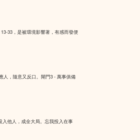
13-33，是被環境影響著，有感而發便
答應人，隨意又反口。閘門3 - 萬事俱備
投入他人，成全大局。忘我投入在事