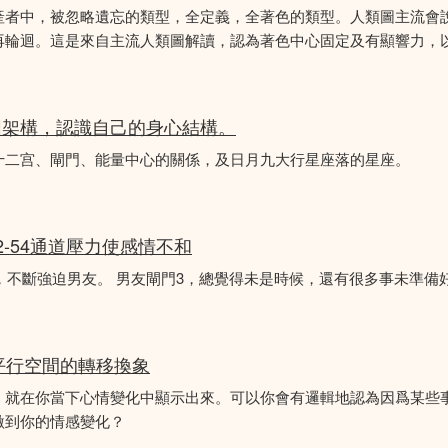
產者中，被忽略遺忘的類型，全定義，全著色的類型。人類圖主流會
再輪迴。這是來自主流人類圖解讀，認為著色中心固定及有顯響力，以
圖架構，認識自己的身心結構。
十二宫、閘門、能量中心的關係，及日月九大行星座落的星座。
2-54通道壓力使感情不和
婚，不斷強迫男友。 男友閘門3，總覺得未是時候，還有很多事未準備
平行空間的轉移換象
，就在你當下心情變化中顯示出來。可以你會有邏輯地認為因爲某些
激到你的情感變化？