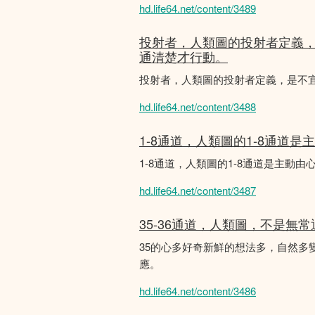
hd.life64.net/content/3489
投射者，人類圖的投射者定義
通清楚才行動。
投射者，人類圖的投射者定義，是不
hd.life64.net/content/3488
1-8通道，人類圖的1-8通道
1-8通道，人類圖的1-8通道是主
hd.life64.net/content/3487
35-36通道，人類圖，不是無
35的心多好奇新鮮的想法多，自然多
應。
hd.life64.net/content/3486