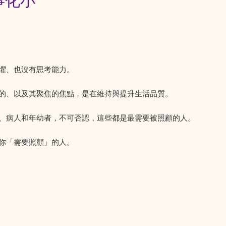
事化小
。
懼、也沒有思考能力。
的、以及其聚焦的焦點，是在維持與提升生活品質。
、病人和年幼者，不可否認，這些都是最需要被照顧的人。
你「需要照顧」的人。