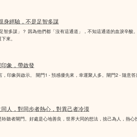
的親身經驗，不是足智多謀
「足智多謀」？ 因為他們都「沒有這通道」，不知這通道的血淚辛酸。
退下來。
深印象，帶啟發
言，印象與啟示。 閘門1 - 預感優先來，幸運聚人多。閘門2 - 隨意
火同人，對同步者熱心，對異己者冷漠
不是聆聽者閘門。好處是心地善良，世界大同的想法，捨己為人，熱心