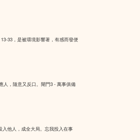
13-33，是被環境影響著，有感而發便
答應人，隨意又反口。閘門3 - 萬事俱備
投入他人，成全大局。忘我投入在事