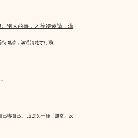
想。別人的事，才等待邀請，溝
等待邀請，溝通清楚才行動。
人。
自己嚇自己。 這是另一種「無常」反