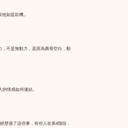
視他如提款機。
力，不是無動力，是因為薦骨空白，動
人的情感如何連結。
們經歴過了這些事，有些人在第4階段，