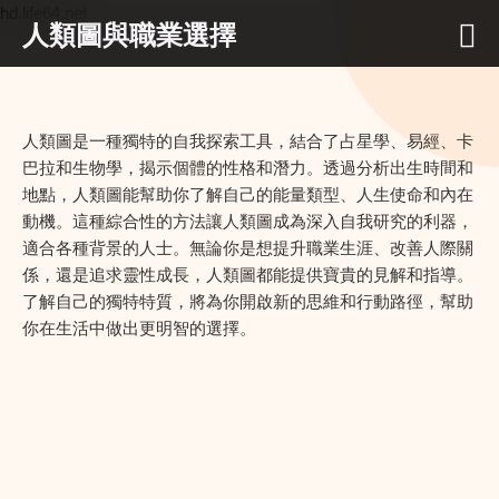
hd.life64.net
人類圖與職業選擇
人類圖是一種獨特的自我探索工具，結合了占星學、易經、卡
巴拉和生物學，揭示個體的性格和潛力。透過分析出生時間和
地點，人類圖能幫助你了解自己的能量類型、人生使命和內在
動機。這種綜合性的方法讓人類圖成為深入自我研究的利器，
適合各種背景的人士。無論你是想提升職業生涯、改善人際關
係，還是追求靈性成長，人類圖都能提供寶貴的見解和指導。
了解自己的獨特特質，將為你開啟新的思維和行動路徑，幫助
你在生活中做出更明智的選擇。