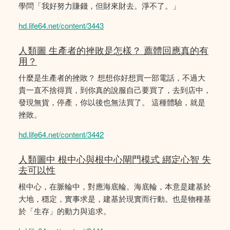
學問「我好努力賺錢，但財來財去。淨不了。」
hd.life64.net/content/3443
人類圖 生產者的挫敗是怎樣？ 薦體回應真的有
用？
什麼是生產者的挫敗？ 想想你好想買一部電話，不過大
貴一直不捨得買，到你真的說服自己要買了，去到店中，
發現無貨，停產，你以後也無法買了。 這種體驗，就是
挫敗。
hd.life64.net/content/3442
人類圖中 根中心與根中心閘門模式 綁定心智 失
去可以性
根中心，在脈輪中，對應海底輪。海底輪，本意是建基於
大地，穩定，實事求是，建基於現實而行動。也是物種基
於「生存」的動力與追求。