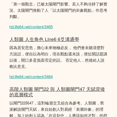
「第一個觀念」已被太陽閘門影響。若人不夠冷靜了解實
況。太陽閘門推動了人「以太陽閘門的卦象觀點」作思考
判斷。
hd.life64.net/content/3465
人類圖 人生角色 Line6 6爻溝通學
因為居安思危，擔心未來物極必反， 他們會未聽清楚對
方說話，便自以為明白，現在觀點還未說，便扯開話題講
以後，開口多是負面否定的話。 否定他人，然後給人說
教比意見。
hd.life64.net/content/3464
高階人類圖 閘門22 與 人類圖閘門47 天賦背後
的底層模式
以閘門22與47，這對輪迴交叉組合為參考。人類圖，舊
派解說閘門天賦，來自始創人對易經「表層卦象」的理
解，加上始創人認為「在這卦中，人應該如何才對」的想