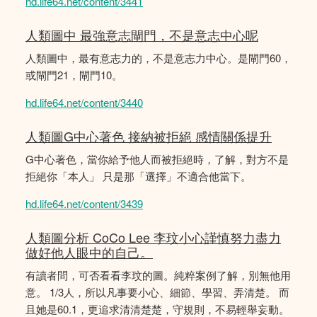
hd.life64.net/content/3441
人類圖中 最強意志閘門，不是意志中心呢
人類圖中，最有意志力的，不是意志力中心。是閘門60，
或閘門21，閘門10。
hd.life64.net/content/3440
人類圖G中心著色 接納被拒絕 感情關係提升
G中心著色，當你給予他人而被拒絕時，了解，對方不是
拒絕你「本人」 只是那「選擇」不適合他當下。
hd.life64.net/content/3439
人類圖分析 CoCo Lee 李玟小心謹慎努力盡力
做好他人眼中的自己。
有讀者問，可否看看李玟的圖。純粹案例了解，別無他用
意。 1/3人，所以凡事要小心、細節、學習、弄清楚。 而
且她是60.1，更追求清清楚楚，守規則，不易輕舉妄動。