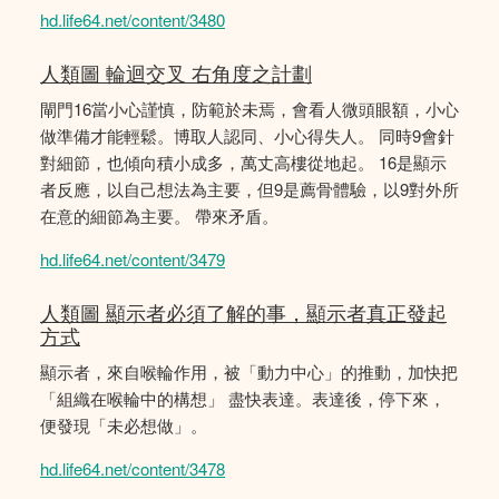
hd.life64.net/content/3480
人類圖 輪迴交叉 右角度之計劃
閘門16當小心謹慎，防範於未焉，會看人微頭眼額，小心
做準備才能輕鬆。博取人認同、小心得失人。 同時9會針
對細節，也傾向積小成多，萬丈高樓從地起。 16是顯示
者反應，以自己想法為主要，但9是薦骨體驗，以9對外所
在意的細節為主要。 帶來矛盾。
hd.life64.net/content/3479
人類圖 顯示者必須了解的事，顯示者真正發起
方式
顯示者，來自喉輪作用，被「動力中心」的推動，加快把
「組織在喉輪中的構想」 盡快表達。表達後，停下來，
便發現「未必想做」。
hd.life64.net/content/3478