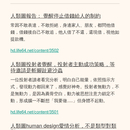
人類圖報告： 覺醒停止借錢給人的制約
常因不敢表達，不敢拒絕，身邊家人、朋友，都問他借
錢，借錢後自己不敢追，他人借了不還，還現借，視他如
提款機。
hd.life64.net/content/3502
人類圖投射者覺醒，投射者主動成功策略，等
待邀請是斬腳趾避沙蟲
一位投射者讀者看完分析，明白自己能量，依照指示方
式，發現動力都回來了，感覺好神奇。投射者無動力，不
是無動力，是因為薦骨空白，動力被思想注意力鎖定不
動，形成腦一不斷想「我要做.....」但身體不起動。
hd.life64.net/content/3501
人類圖human design愛情分析，不是類型對類