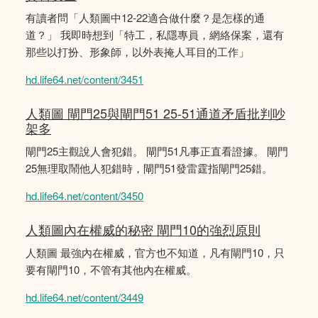
有讀者問「人類圖中12-22適合做什麼？是怎樣的通
道？」 我即時想到「特工，私隱專員，網絡保案，還有
那些以打扮、形象師，以外表掩人耳目的工作」
hd.life64.net/content/3451
人類圖 閘門25與閘門51 25-51通道矛盾批判吵
架多
閘門25主觀說人會犯錯。 閘門51凡事正直看證據。 閘門
25無理取鬧他人犯錯時，閘門51發雷霆指閘門25錯。
hd.life64.net/content/3450
人類圖內在權威的秘密 閘門10的強烈原則
人類圖 最強內在權威，官方也不知道，凡有閘門10，只
要有閘門10，不管有其他內在權威。
hd.life64.net/content/3449