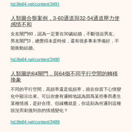
hd.life64.net/content/3491
人類圖合盤案例，3-60通道與32-54通道壓力使
感情不和
女友閘門60，認為一定要在30歲結婚，不斷強迫男友。
男友閘門3，總覺得未是時候，還有很多事未準備好，不
能衝動結婚。
hd.life64.net/content/3490
人類圖的64閘門，與64個不同平行空間的轉移
換象
不同的平行空間，高頻率還是低頻率，就在你當下心情變
化中顯示出來。可以你會有邏輯地認為因爲某些事而產生
某種情感，是好合理。但縁機就是，你這刻為何邏到這種
狀況而刺激到你的情感變化？
hd.life64.net/content/3489