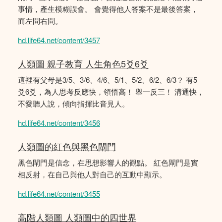
事情，產生模糊誤會。 會覺得他人答案不是最後答案，
而左問右問。
hd.life64.net/content/3457
人類圖 親子教育 人生角色5爻6爻
這裡有父母是3/5、3/6、4/6、5/1、5/2、6/2、6/3？ 有5
爻6爻，為人思考反應快，領悟高！ 舉一反三！ 溝通快，
不愛聽人說，傾向指揮比音見人。
hd.life64.net/content/3456
人類圖的紅色與黑色閘門
黑色閘門是信念，在思想影響人的觀點。 紅色閘門是實
相反射，在自己與他人對自己的互動中顯示。
hd.life64.net/content/3455
高階人類圖 人類圖中的四世界