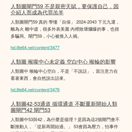
人類圖閘門59 不是親密天賦，要保護自己，因
介紹人而成為代罪羔羊
人類圖閘門59 真的 學懂「自保」 2024-2043 下元九運，
離為火 離中虛，很多外表美麗 內裡敗壞爛爆的事，也很
多騙局。閘門59，小心被推入人禍。
hd.life64.net/content/3477
人類圖 喉嚨中心未定義 空白中心 喉輪的影響
人類圖中 喉輪中心空白，不是「不說話」，當注意力在
看著東西，會自然說出話來。
hd.life64.net/content/3476
人類圖42-53通道 循環通道 不斷重新開始人類
圖閘門42 閘門53
人類圖中53與42，為什麼是循理？是因為這2個閘門會不
斷推動人，「從新再開始過。」 53會因為壓力，怕事件