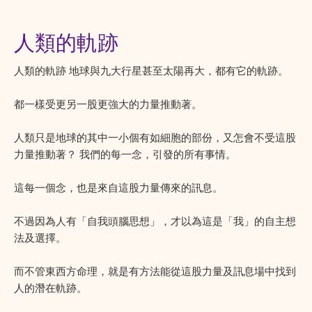
人類的軌跡
人類的軌跡 地球與九大行星甚至太陽再大，都有它的軌跡。
都一樣受更另一股更強大的力量推動著。
人類只是地球的其中一小個有如細胞的部份，又怎會不受這股
力量推動著？ 我們的每一念，引發的所有事情。
這每一個念，也是來自這股力量傳來的訊息。
不過因為人有「自我頭腦思想」，才以為這是「我」的自主想
法及選擇。
而不管東西方命理，就是有方法能從這股力量及訊息場中找到
人的潛在軌跡。