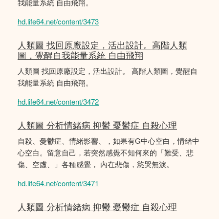
我能量系統 自由飛翔。
hd.life64.net/content/3473
人類圖 找回原廠設定，活出設計。高階人類
圖，覺醒自我能量系統 自由飛翔
人類圖 找回原廠設定，活出設計。 高階人類圖，覺醒自
我能量系統 自由飛翔。
hd.life64.net/content/3472
人類圖 分析情緒病 抑鬱 憂鬱症 自殺心理
自殺、憂鬱症、情緒影響、，如果有G中心空白，情緒中
心空白。留意自己，若突然感覺不知何來的「難受、悲
傷、空虛、」各種感覺， 內在悲傷，慾哭無淚。
hd.life64.net/content/3471
人類圖 分析情緒病 抑鬱 憂鬱症 自殺心理