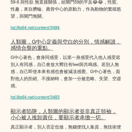
59-6 與性欲 無直接關係，給閘門59的平反😂😂，性慾、
性趣，來自臍輪、薦骨中心的原動力，作為動物的繁殖慾
望，與閘門無關。
hd.life64.net/content/3484
人類圖，G中心定義與空白的分別，情感解讀，
感情合盤的重點。
G中心著色，會身同感受，以第一身感受代入他人感受當
別人有同感，自己會放大嚮往有feel與共鳴感。若別人無
感，自己即使本來有感也會被減淡感覺。G中心著色，面
對他人的拒絕、不接納時，會加一分被忽略、失望、空虛
感。
hd.life64.net/content/3483
顯示者陷阱，人類圖的顯示者並非真正領袖，
小心被人推卸責任，要顯示者承擔一切。
真正顯示者，別人否定也做，無錢便找人集資，無技術便