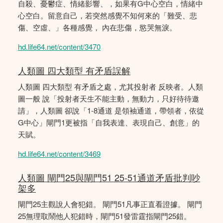
自殺、憂鬱症、情緒影響、，如果有G中心空白，情緒中
心空白。留意自己，若突然感覺不知何來的「難受、悲
傷、空虛、」各種感覺， 內在悲傷，慾哭無淚。
hd.life64.net/content/3470
人類圖 四大類型 有矛盾誤解
人類圖 四大類型 有矛盾之處，尤其投射者 反映者。人類
圖一般 說「投射者天生不能主動，無動力，只好待待邀
請」，人類圖 卻說「1-8通道 是領袖通道，帶領者，依從
G中心」閘門1更被指「自我表達、表現自己、創意」的
天賦。
hd.life64.net/content/3469
人類圖 閘門25與閘門51 25-51通道矛盾批判吵
架多
閘門25主觀說人會犯錯。 閘門51凡事正直看證據。 閘門
25無理取鬧他人犯錯時，閘門51發雷霆指閘門25錯。