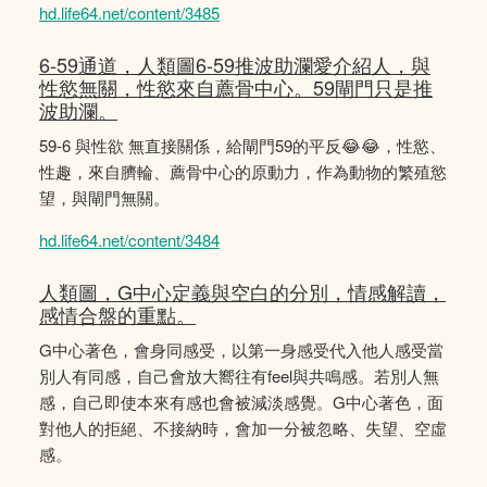
hd.life64.net/content/3485
6-59通道，人類圖6-59推波助瀾愛介紹人，與
性慾無關，性慾來自薦骨中心。59閘門只是推
波助瀾。
59-6 與性欲 無直接關係，給閘門59的平反😂😂，性慾、
性趣，來自臍輪、薦骨中心的原動力，作為動物的繁殖慾
望，與閘門無關。
hd.life64.net/content/3484
人類圖，G中心定義與空白的分別，情感解讀，
感情合盤的重點。
G中心著色，會身同感受，以第一身感受代入他人感受當
別人有同感，自己會放大嚮往有feel與共鳴感。若別人無
感，自己即使本來有感也會被減淡感覺。G中心著色，面
對他人的拒絕、不接納時，會加一分被忽略、失望、空虛
感。