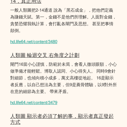
14，真正用法
一般人類圖把2-14通道 說為「黑石成金」，把他們定義
為賺錢天賦。第一，金錢不是他們所理解。人面對金錢，
貪婪恐懼我執計算，會打亂各閘門及思想。 甚至把事情
顛倒。
hd.life64.net/content/3480
人類圖 輪迴交叉 右角度之計劃
閘門16當小心謹慎，防範於未焉，會看人微頭眼額，小心
做準備才能輕鬆。博取人認同、小心得失人。 同時9會針
對細節，也傾向積小成多，萬丈高樓從地起。 16是顯示
者反應，以自己想法為主要，但9是薦骨體驗，以9對外所
在意的細節為主要。 帶來矛盾。
hd.life64.net/content/3479
人類圖 顯示者必須了解的事，顯示者真正發起
方式