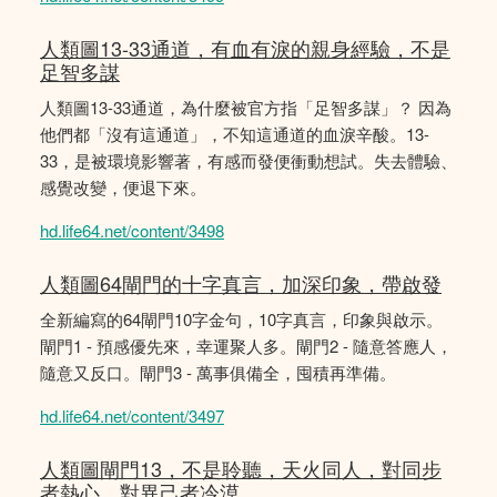
人類圖13-33通道，有血有淚的親身經驗，不是
足智多謀
人類圖13-33通道，為什麼被官方指「足智多謀」？ 因為
他們都「沒有這通道」，不知這通道的血淚辛酸。13-
33，是被環境影響著，有感而發便衝動想試。失去體驗、
感覺改變，便退下來。
hd.life64.net/content/3498
人類圖64閘門的十字真言，加深印象，帶啟發
全新編寫的64閘門10字金句，10字真言，印象與啟示。
閘門1 - 預感優先來，幸運聚人多。閘門2 - 隨意答應人，
隨意又反口。閘門3 - 萬事俱備全，囤積再準備。
hd.life64.net/content/3497
人類圖閘門13，不是聆聽，天火同人，對同步
者熱心，對異己者冷漠