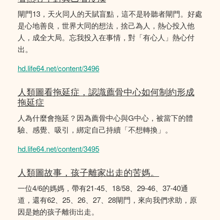
閘門13，天火同人的天賦盲點，這不是聆聽者閘門。好處
是心地善良，世界大同的想法，捨己為人，熱心投入他
人，成全大局。忘我投入在事情，對「有心人」熱心付
出。
hd.life64.net/content/3496
人類圖看拖延症，認識薦骨中心如何制約形成
拖延症
人為什麼會拖延？因為薦骨中心與G中心，被當下的體
驗、感覺、吸引，綁定自己持續「不想轉換」。
hd.life64.net/content/3495
人類圖故事，孩子離家出走的苦媽。
一位4/6的媽媽，帶有21-45、18/58、29-46、37-40通
道，還有62、25、26、27、28閘門，來向我們求助，原
因是她的孩子離街出走。