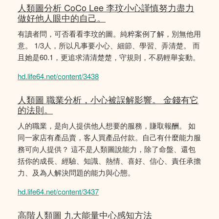
人類圖分析 CoCo Lee 李玟小心謹慎努力盡力
做好他人眼中的自己。
有讀者問，可否看看李玟的圖。純粹案例了解，別無他用
意。 1/3人，所以凡事要小心、細節、學習、弄清楚。 而
且她是60.1，更追求清清楚楚，守規則，不易輕舉妄動。
hd.life64.net/content/3438
人類圖 職業分析，小心被誤解影響。 金錢有它
的法則。
人的職業，是向人提供他人想要的服務，賺取報酬。 如
同一家店有產品賣，客人買產品付款。自己有什麼能力服
務可向人提供？ 這不是人類圖說能力，除了命盤、還包
括你的成長、經驗、知識、熱情、喜好、信心、責任承擔
力、及為人解決問題的能力與心態。
hd.life64.net/content/3437
高階人類圖 九大能量中心感知方法