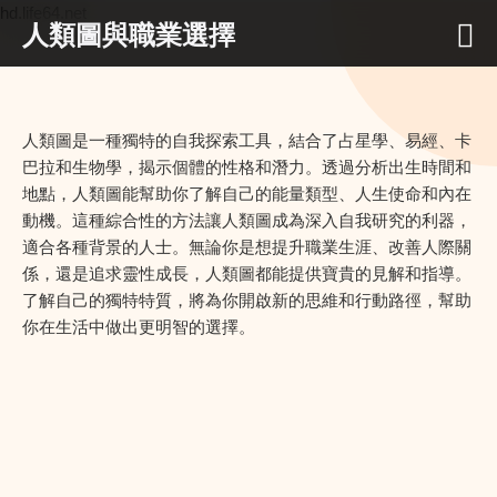
hd.life64.net
人類圖與職業選擇
人類圖是一種獨特的自我探索工具，結合了占星學、易經、卡
巴拉和生物學，揭示個體的性格和潛力。透過分析出生時間和
地點，人類圖能幫助你了解自己的能量類型、人生使命和內在
動機。這種綜合性的方法讓人類圖成為深入自我研究的利器，
適合各種背景的人士。無論你是想提升職業生涯、改善人際關
係，還是追求靈性成長，人類圖都能提供寶貴的見解和指導。
了解自己的獨特特質，將為你開啟新的思維和行動路徑，幫助
你在生活中做出更明智的選擇。