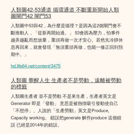
人類圖42-53通道 循環通道 不斷重新開始人類
圖閘門42 閘門53
人類圖中53與42，為什麼是循理？是因為這2個閘門會不
斷推動人，「從新再開始過。」 53會因為壓力，怕事件
越弄越亂而想放棄，重頭再做一次才安心。若然先冷靜休
息再回來，就會發現「無須重頭再做，也能一修正回到預
期中。」
hd.life64.net/content/3475
人類圖 覺醒人生 生產者不是勞動，遠離被勞動
的標籤
人類圖生產者 並不是勞動 不是來生產，生產者英文是
Generator 即是「發動」 意思是被熱情吸引發動使自己
「不想停」。人說的「生產勞動」英文是Produce,
Capacity working。 錯誤把generate 解作produce 這個錯
誤 已經是2014年的錯誤。