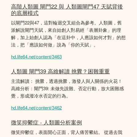
高階人類圖 閘門22 與 人類圖閘門47 天賦背後
的底層模式
以閘門22與47，這對輪迴交叉組合為參考。人類圖，舊
派解說閘門天賦，來自始創人對易經「表層卦象」的理
解，加上始創人認為「在這卦中，人應該如何才對」的想
法，把「應該如何做」說為「你的天賦」。
hd.life64.net/content/3463
人類圖 閘門39 高維解讀 挑釁？困難重重
主流解讀： 挑釁，透過挑釁，激發人與人關係的火花！
高維分析：閘門39: 未做先說難、否定行動，放大困難感
覺，形成潑冷水否定的行為。
hd.life64.net/content/3462
微笑抑鬱症 - 人類圖分析案例
微笑抑鬱症，表面開心正面，背人痛苦鬰結。 從過去我