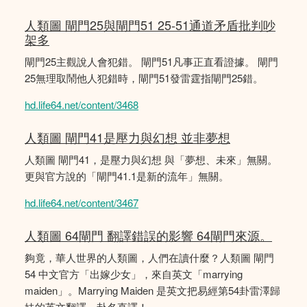
人類圖 閘門25與閘門51 25-51通道矛盾批判吵
架多
閘門25主觀說人會犯錯。 閘門51凡事正直看證據。 閘門
25無理取鬧他人犯錯時，閘門51發雷霆指閘門25錯。
hd.life64.net/content/3468
人類圖 閘門41是壓力與幻想 並非夢想
人類圖 閘門41，是壓力與幻想 與「夢想、未來」無關。
更與官方說的「閘門41.1是新的流年」無關。
hd.life64.net/content/3467
人類圖 64閘門 翻譯錯誤的影響 64閘門來源。
夠竟，華人世界的人類圖，人們在讀什麼？人類圖 閘門
54 中文官方「出嫁少女」，來自英文「marrying
maiden」。Marrying Maiden 是英文把易經第54卦雷澤歸
妹的英文翻譯，卦名直譯！