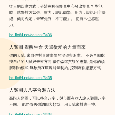
從人的回應方式，分辨在哪個能量中心發出能量？ 對話
時：感覺對方緊張、壓力，說話肉緊、用力，說話用字決
絕、傾向否定，未審先判「不可能」。 使自己也感壓
力。
hd.life64.net/content/3436
人類圖 覺醒生命 天賦從愛的力量而來
你的天賦, 來自你對喜愛事情的渴望與追求。 不必再四處
找自己的天賦與未來方向 讓你恐懼質疑的思想, 是你的頭
腦制約模式 無數潛在環境能量制約, 控制著你思想方式
hd.life64.net/content/3435
人類圖與八字合盤方法
高階人類圖，可以整合八字，與市面有些人說人類圖八字
不同。 他們依舊強調四大類型、用天賦來對應十神。
hd.life64.net/content/3434