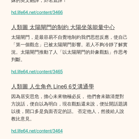
hd.life64.net/content/3466
人類圖 太陽閘門的制約 大陽坐落能量中心
太陽閘門，是最容易不自覺地制約我們思想反應，使自己
「第一個觀念」已被太陽閘門影響。若人不夠冷靜了解實
況。太陽閘門推動了人「以太陽閘門的卦象觀點」作思考
判斷。
hd.life64.net/content/3465
人類圖 人生角色 Line6 6爻溝通學
因為居安思危，擔心未來物極必反， 他們會未聽清楚對
方說話，便自以為明白，現在觀點還未說，便扯開話題講
以後，開口多是負面否定的話。 否定他人，然後給人說
教比意見。
hd.life64.net/content/3464