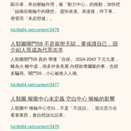
顯示者，來自喉輪作用，被「動力中心」的推動，加快把
「組織在喉輪中的構想」 盡快表達。表達後，停下來，
便發現「未必想做」。
hd.life64.net/content/3478
人類圖閘門59 不是親密天賦，要保護自己，因
介紹人而成為代罪羔羊
人類圖閘門59 真的 學懂「自保」 2024-2043 下元九運，
離為火 離中虛，很多外表美麗 內裡敗壞爛爆的事，也很
多騙局。閘門59，小心被推入人禍。
hd.life64.net/content/3477
人類圖 喉嚨中心未定義 空白中心 喉輪的影響
人類圖中 喉輪中心空白，不是「不說話」，當注意力在
看著東西，會自然說出話來。
hd.life64.net/content/3476