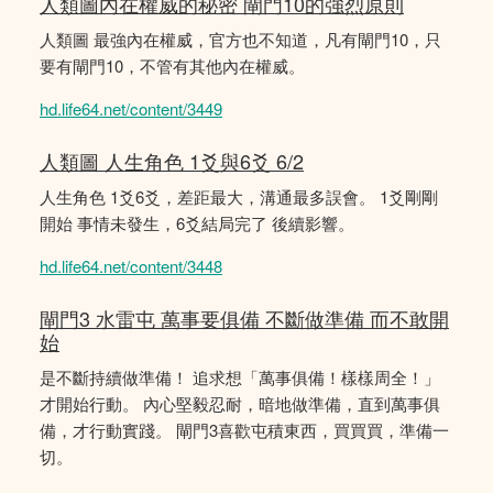
人類圖內在權威的秘密 閘門10的強烈原則
人類圖 最強內在權威，官方也不知道，凡有閘門10，只
要有閘門10，不管有其他內在權威。
hd.life64.net/content/3449
人類圖 人生角色 1爻與6爻 6/2
人生角色 1爻6爻，差距最大，溝通最多誤會。 1爻剛剛
開始 事情未發生，6爻結局完了 後續影響。
hd.life64.net/content/3448
閘門3 水雷屯 萬事要俱備 不斷做準備 而不敢開
始
是不斷持續做準備！ 追求想「萬事俱備！樣樣周全！」
才開始行動。 內心堅毅忍耐，暗地做準備，直到萬事俱
備，才行動實踐。 閘門3喜歡屯積東西，買買買，準備一
切。