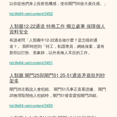
以你從他們身上投射危機感，使你閘門50放大責任感。」
hd.life64.net/content/3452
人類圖12-22通道 特務工作 獨立處事 保障個人
資料安全
有讀者問「人類圖中12-22適合做什麼？是怎樣的通
道？」 我即時想到「特工，私隱專員，網絡保案，還有
那些以打扮、形象師，以外表掩人耳目的工作」
hd.life64.net/content/3451
人類圖 閘門25與閘門51 25-51通道矛盾批判吵
架多
閘門25主觀說人會犯錯。 閘門51凡事正直看證據。 閘門
25無理取鬧他人犯錯時，閘門51發雷霆指閘門25錯。
hd.life64.net/content/3450