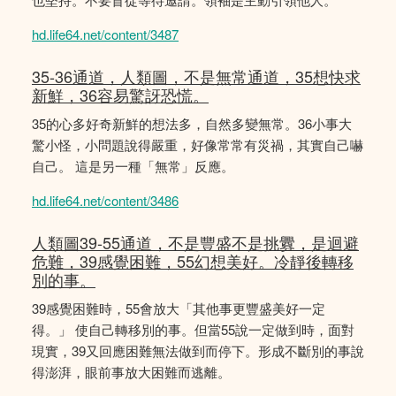
hd.life64.net/content/3487
35-36通道，人類圖，不是無常通道，35想快求
新鮮，36容易驚訝恐慌。
35的心多好奇新鮮的想法多，自然多變無常。36小事大
驚小怪，小問題說得嚴重，好像常常有災禍，其實自己嚇
自己。 這是另一種「無常」反應。
hd.life64.net/content/3486
人類圖39-55通道，不是豐盛不是挑釁，是迴避
危難，39感覺困難，55幻想美好。冷靜後轉移
別的事。
39感覺困難時，55會放大「其他事更豐盛美好一定
得。」 使自己轉移別的事。但當55說一定做到時，面對
現實，39又回應困難無法做到而停下。形成不斷別的事說
得澎湃，眼前事放大困難而逃離。