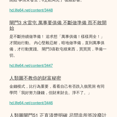
hd.life64.net/content/3448
閘門3 水雷屯 萬事要俱備 不斷做準備 而不敢開
始
是不斷持續做準備！ 追求想「萬事俱備！樣樣周全！」
才開始行動。 內心堅毅忍耐，暗地做準備，直到萬事俱
備，才行動實踐。 閘門3喜歡屯積東西，買買買，準備一
切。
hd.life64.net/content/3447
人類圖不教你的財富秘密
金錢模式，比行為重要，看看自己有否跌入個黑洞 有同
學問「我好努力賺錢，但財來財去。淨不了。」
hd.life64.net/content/3446
人類圖閘門51 正直清楚明確 忌問非所答說廢計