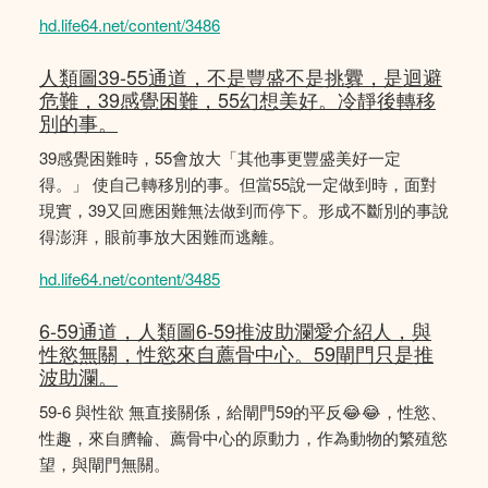
hd.life64.net/content/3486
人類圖39-55通道，不是豐盛不是挑釁，是迴避
危難，39感覺困難，55幻想美好。冷靜後轉移
別的事。
39感覺困難時，55會放大「其他事更豐盛美好一定
得。」 使自己轉移別的事。但當55說一定做到時，面對
現實，39又回應困難無法做到而停下。形成不斷別的事說
得澎湃，眼前事放大困難而逃離。
hd.life64.net/content/3485
6-59通道，人類圖6-59推波助瀾愛介紹人，與
性慾無關，性慾來自薦骨中心。59閘門只是推
波助瀾。
59-6 與性欲 無直接關係，給閘門59的平反😂😂，性慾、
性趣，來自臍輪、薦骨中心的原動力，作為動物的繁殖慾
望，與閘門無關。