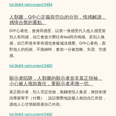
hd.life64.net/content/3484
人類圖，G中心定義與空白的分別，情感解讀，
感情合盤的重點。
G中心著色，會身同感受，以第一身感受代入他人感受當
別人有同感，自己會放大嚮往有feel與共鳴感。若別人無
感，自己即使本來有感也會被減淡感覺。G中心著色，面
對他人的拒絕、不接納時，會加一分被忽略、失望、空虛
感。
hd.life64.net/content/3483
顯示者陷阱，人類圖的顯示者並非真正領袖，
小心被人推卸責任，要顯示者承擔一切。
真正顯示者，別人否定也做，無錢便找人集資，無技術便
找專家幫手（付費），說話實際地說服人相信自己所想，
讓他人心甘情願跟著自己向前。
hd.life64.net/content/3482