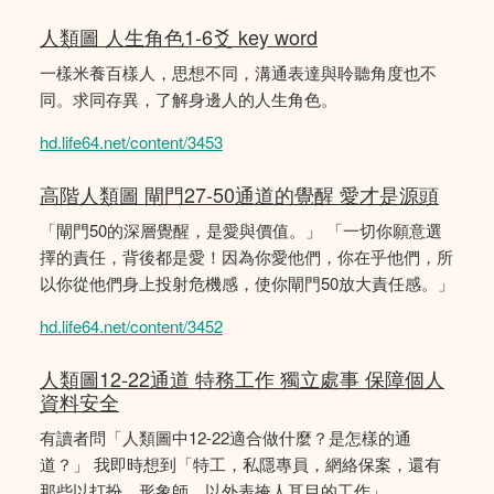
人類圖 人生角色1-6爻 key word
一樣米養百樣人，思想不同，溝通表達與聆聽角度也不
同。求同存異，了解身邊人的人生角色。
hd.life64.net/content/3453
高階人類圖 閘門27-50通道的覺醒 愛才是源頭
「閘門50的深層覺醒，是愛與價值。」 「一切你願意選
擇的責任，背後都是愛！因為你愛他們，你在乎他們，所
以你從他們身上投射危機感，使你閘門50放大責任感。」
hd.life64.net/content/3452
人類圖12-22通道 特務工作 獨立處事 保障個人
資料安全
有讀者問「人類圖中12-22適合做什麼？是怎樣的通
道？」 我即時想到「特工，私隱專員，網絡保案，還有
那些以打扮、形象師，以外表掩人耳目的工作」