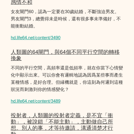
感情不和
女友閘門60，認為一定要在30歲結婚，不斷強迫男友。
男友閘門3，總覺得未是時候，還有很多事未準備好，不
能衝動結婚。
hd.life64.net/content/3490
人類圖的64閘門，與64個不同平行空間的轉移
換象
不同的平行空間，高頻率還是低頻率，就在你當下心情變
化中顯示出來。可以你會有邏輯地認為因爲某些事而產生
某種情感，是好合理。但縁機就是，你這刻為何邏到這種
狀況而刺激到你的情感變化？
hd.life64.net/content/3489
投射者，人類圖的投射者定義，是不宜「衝
動」，被說錯「不能主動」，主動做自己所
想。別人的事，才等待邀請，溝通清楚才行
動。