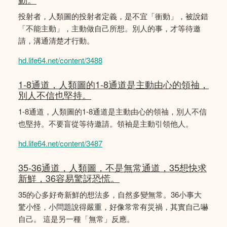
投射者，人類圖的投射者定義，是不宜「衝動」，被說錯
「不能主動」，主動做自己所想。別人的事，才等待邀
請，溝通清楚才行動。
hd.life64.net/content/3488
1-8通道，人類圖的1-8通道是主動由心的領䄂，
別人不信也堅持。
1-8通道，人類圖的1-8通道是主動由心的領䄂，別人不信
也堅持。不要盲從等待邀請。領袖是主動引領他人。
hd.life64.net/content/3487
35-36通道，人類圖，不是無常通道，35想快求
新鮮，36容易驚訝恐慌。
35的心多好奇新鮮的想法多，自然多變無常。36小事大
驚小怪，小問題說得嚴重，好像常常有災禍，其實自己嚇
自己。 這是另一種「無常」反應。