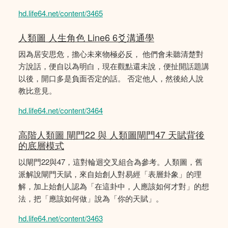
hd.life64.net/content/3465
人類圖 人生角色 Line6 6爻溝通學
因為居安思危，擔心未來物極必反， 他們會未聽清楚對
方說話，便自以為明白，現在觀點還未說，便扯開話題講
以後，開口多是負面否定的話。 否定他人，然後給人說
教比意見。
hd.life64.net/content/3464
高階人類圖 閘門22 與 人類圖閘門47 天賦背後
的底層模式
以閘門22與47，這對輪迴交叉組合為參考。人類圖，舊
派解說閘門天賦，來自始創人對易經「表層卦象」的理
解，加上始創人認為「在這卦中，人應該如何才對」的想
法，把「應該如何做」說為「你的天賦」。
hd.life64.net/content/3463