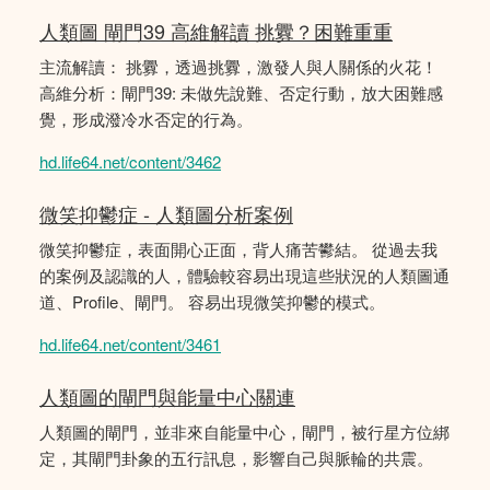
人類圖 閘門39 高維解讀 挑釁？困難重重
主流解讀： 挑釁，透過挑釁，激發人與人關係的火花！
高維分析：閘門39: 未做先說難、否定行動，放大困難感
覺，形成潑冷水否定的行為。
hd.life64.net/content/3462
微笑抑鬱症 - 人類圖分析案例
微笑抑鬱症，表面開心正面，背人痛苦鬰結。 從過去我
的案例及認識的人，體驗較容易出現這些狀況的人類圖通
道、Profile、閘門。 容易出現微笑抑鬱的模式。
hd.life64.net/content/3461
人類圖的閘門與能量中心關連
人類圖的閘門，並非來自能量中心，閘門，被行星方位綁
定，其閘門卦象的五行訊息，影響自己與脈輪的共震。