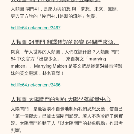
人類圖 閘門41，是壓力與幻想 與「夢想、未來」無關。
更與官方說的「閘門41.1是新的流年」無關。
hd.life64.net/content/3467
人類圖 64閘門 翻譯錯誤的影響 64閘門來源。
夠竟，華人世界的人類圖，人們在讀什麼？人類圖 閘門
54 中文官方「出嫁少女」，來自英文「marrying
maiden」。Marrying Maiden 是英文把易經第54卦雷澤歸
妹的英文翻譯，卦名直譯！
hd.life64.net/content/3466
人類圖 太陽閘門的制約 大陽坐落能量中心
太陽閘門，是最容易不自覺地制約我們思想反應，使自己
「第一個觀念」已被太陽閘門影響。若人不夠冷靜了解實
況。太陽閘門推動了人「以太陽閘門的卦象觀點」作思考
判斷。