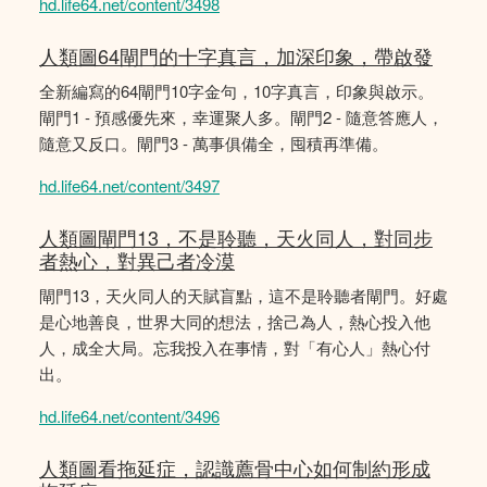
hd.life64.net/content/3498
人類圖64閘門的十字真言，加深印象，帶啟發
全新編寫的64閘門10字金句，10字真言，印象與啟示。
閘門1 - 預感優先來，幸運聚人多。閘門2 - 隨意答應人，
隨意又反口。閘門3 - 萬事俱備全，囤積再準備。
hd.life64.net/content/3497
人類圖閘門13，不是聆聽，天火同人，對同步
者熱心，對異己者冷漠
閘門13，天火同人的天賦盲點，這不是聆聽者閘門。好處
是心地善良，世界大同的想法，捨己為人，熱心投入他
人，成全大局。忘我投入在事情，對「有心人」熱心付
出。
hd.life64.net/content/3496
人類圖看拖延症，認識薦骨中心如何制約形成