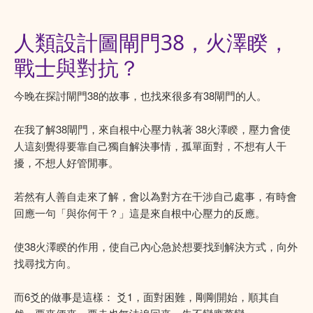
人類設計圖閘門38，火澤睽，
戰士與對抗？
今晚在探討閘門38的故事，也找來很多有38閘門的人。
在我了解38閘門，來自根中心壓力執著 38火澤睽，壓力會使
人這刻覺得要靠自己獨自解決事情，孤單面對，不想有人干
擾，不想人好管閒事。
若然有人善自走來了解，會以為對方在干涉自己處事，有時會
回應一句「與你何干？」這是來自根中心壓力的反應。
使38火澤睽的作用，使自己內心急於想要找到解決方式，向外
找尋找方向。
而6爻的做事是這樣： 爻1，面對困難，剛剛開始，順其自