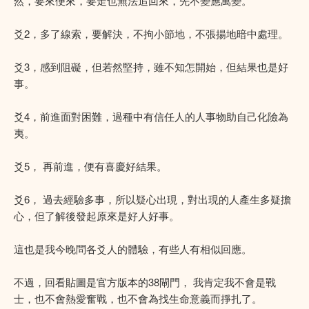
然，要來便來，要走也無法追回來，先不變應萬變。
爻2，多了線索，要解決，不拘小節地，不張揚地暗中處理。
爻3，感到阻礙，但若然堅持，雖不知怎開始，但結果也是好
事。
爻4，前進面對困難，過種中有信任人的人事物助自己化險為
夷。
爻5， 再前進，便有喜慶好結果。
爻6， 過去經驗多事，所以疑心出現，對出現的人產生多疑擔
心，但了解後發起原來是好人好事。
這也是我今晚問各爻人的體驗，有些人有相似回應。
不過，回看貼圖是官方版本的38閘門， 我肯定我不會是戰
士，也不會熱愛奮戰，也不會為找生命意義而掙扎了。