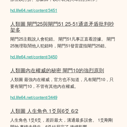
hd.life64.net/content/3451
人類圖 閘門25與閘門51 25-51通道矛盾批判吵
架多
閘門25主觀說人會犯錯。 閘門51凡事正直看證據。 閘門
25無理取鬧他人犯錯時，閘門51發雷霆指閘門25錯。
hd.life64.net/content/3450
人類圖內在權威的秘密 閘門10的強烈原則
人類圖 最強內在權威，官方也不知道，凡有閘門10，只
要有閘門10，不管有其他內在權威。
hd.life64.net/content/3449
人類圖 人生角色 1爻與6爻 6/2
人生角色 1爻6爻，差距最大，溝通最多誤會。 1爻剛剛
開始 事情未發生，6爻結局完了 後續影響。