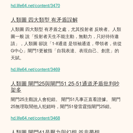
hd.life64.net/content/3470
人類圖 四大類型 有矛盾誤解
人類圖 四大類型 有矛盾之處，尤其投射者 反映者。人類
圖一般 說「投射者天生不能主動，無動力，只好待待邀
請」，人類圖 卻說「1-8通道 是領袖通道，帶領者，依從
G中心」閘門1更被指「自我表達、表現自己、創意」的
天賦。
hd.life64.net/content/3469
人類圖 閘門25與閘門51 25-51通道矛盾批判吵
架多
閘門25主觀說人會犯錯。 閘門51凡事正直看證據。 閘門
25無理取鬧他人犯錯時，閘門51發雷霆指閘門25錯。
hd.life64.net/content/3468
人類圖 閘門41是壓力與幻想 並非夢想