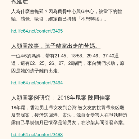
拖延症
人為什麼會拖延？因為薦骨中心與G中心，被當下的體
驗、感覺、吸引，綁定自己持續「不想轉換」。
hd.life64.net/content/3495
人類圖故事，孩子離家出走的苦媽。
一位4/6的媽媽，帶有21-45、18/58、29-46、37-40通
道，還有62、25、26、27、28閘門，來向我們求助，原
因是她的孩子離街出走。
hd.life64.net/content/3494
人類圖案例研究： 2018年尾案 陳同佳案
18年尾，香港男士帶女友到台灣 被女友的挑釁帶來凶殺
及棄屍案，後潛逃回港。案法，源自女受害人在爭執時透
露自己早幾個月已懷孕是前男友，在吵架其間引發命案。
hd.life64.net/content/3493