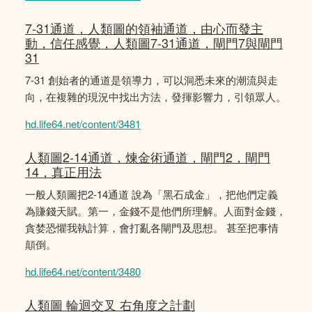
7-31通道，人類圖的領袖通道，由心而發主
動，信任感覺，人類圖7-31通道，閘門7與閘門
31
7-31 創始者的通道是領導力，可以洞悉未來的潮流與走
向，在複雜的現況中找出方法，發揮影響力，引領眾人。
hd.life64.net/content/3481
人類圖2-14通道，煉金術通道，閘門2，閘門
14，真正用法
一般人類圖把2-14通道 說為「黑石成金」，把他們定義
為賺錢天賦。第一，金錢不是他們所理解。人面對金錢，
貪婪恐懼我執計算，會打亂各閘門及思想。 甚至把事情
顛倒。
hd.life64.net/content/3480
人類圖 輪迴交叉 右角度之計劃