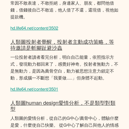
常因不敢表達，不敢拒絕，身邊家人、朋友，都問他借
錢，借錢後自己不敢追，他人借了不還，還現借，視他如
提款機。
hd.life64.net/content/3502
人類圖投射者覺醒，投射者主動成功策略，等
待邀請是斬腳趾避沙蟲
一位投射者讀者看完分析，明白自己能量，依照指示方
式，發現動力都回來了，感覺好神奇。投射者無動力，不
是無動力，是因為薦骨空白，動力被思想注意力鎖定不
動，形成腦一不斷想「我要做.....」但身體不起動。
hd.life64.net/content/3501
人類圖human design愛情分析，不是類型對類
型
人類圖的愛情分析，從自己的G中心/薦骨中心，體驗什麼
是愛，什麼使自己快樂。 從G中心了解自己與他人的情感