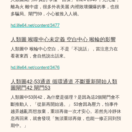
離為火 離中虛，很多外表美麗 內裡敗壞爛爆的事，也很
多騙局。閘門59，小心被推入人禍。
hd.life64.net/content/3477
人類圖 喉嚨中心未定義 空白中心 喉輪的影響
人類圖中 喉輪中心空白，不是「不說話」，當注意力在
看著東西，會自然說出話來。
hd.life64.net/content/3476
人類圖42-53通道 循環通道 不斷重新開始人類
圖閘門42 閘門53
人類圖中53與42，為什麼是循理？是因為這2個閘門會不
斷推動人，「從新再開始過。」 53會因為壓力，怕事件
越弄越亂而想放棄，重頭再做一次才安心。若然先冷靜休
息再回來，就會發現「無須重頭再做，也能一修正回到預
期中。」