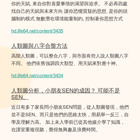
你的天賦, 來自你對喜愛事情的渴望與追求。 不必再四處
找自己的天賦與未來方向 讓你恐懼質疑的思想, 是你的頭
腦制約模式 無數潛在環境能量制約, 控制著你思想方式
hd.life64.net/content/3435
人類圖與八字合盤方法
高階人類圖，可以整合八字，與市面有些人說人類圖八字
不同。 他們依舊強調四大類型、用天賦來對應十神。
hd.life64.net/content/3434
人類圖分析，小朋友SEN的成因？ 可能不是
SEN。
近日有多了家長問小朋友SEN問題，從人類圖發現，他們
並不是SEN。而只是他們的思維太快，用易舉一反三，自
學及理解力高。 加上未入學前已從其他媒介學了知識，
在課室重複現聽，覺得無興趣及浪費時間。