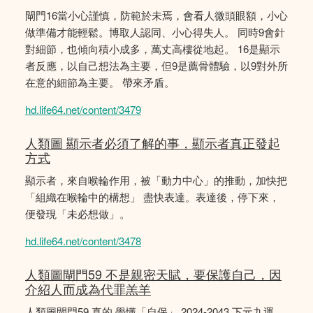
閘門16當小心謹慎，防範於未焉，會看人微頭眼額，小心
做準備才能輕鬆。博取人認同、小心得失人。 同時9會針
對細節，也傾向積小成多，萬丈高樓從地起。 16是顯示
者反應，以自己想法為主要，但9是薦骨體驗，以9對外所
在意的細節為主要。 帶來矛盾。
hd.life64.net/content/3479
人類圖 顯示者必須了解的事，顯示者真正發起
方式
顯示者，來自喉輪作用，被「動力中心」的推動，加快把
「組織在喉輪中的構想」 盡快表達。表達後，停下來，
便發現「未必想做」。
hd.life64.net/content/3478
人類圖閘門59 不是親密天賦，要保護自己，因
介紹人而成為代罪羔羊
人類圖閘門59 真的 學懂「自保」 2024-2043 下元九運，