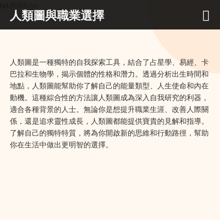
hd.life64.net
人類圖與職業選擇
人類圖是一種獨特的自我探索工具，結合了占星學、易經、卡
巴拉和生物學，揭示個體的性格和潛力。透過分析出生時間和
地點，人類圖能幫助你了解自己的能量類型、人生使命和內在
動機。這種綜合性的方法讓人類圖成為深入自我研究的利器，
適合各種背景的人士。無論你是想提升職業生涯、改善人際關
係，還是追求靈性成長，人類圖都能提供寶貴的見解和指導。
了解自己的獨特特質，將為你開啟新的思維和行動路徑，幫助
你在生活中做出更明智的選擇。