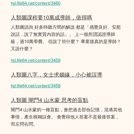
hd.life64.net/content/3460
人類圖課程要10萬成導師，值得嗎
人類圖諮詢 好多時聽方間的解說 都是「感覺良好、安慰
說話，說了無實質內容的話」。 上一個所謂認證導師
級，過10萬學費。 但說了些什麼？ 畢業後真的是導師？
又說什麼？
hd.life64.net/content/3459
人類圖八字，女士求姻緣，小心被誤導
hd.life64.net/content/3458
人類圖 閘門4 山水蒙 思考的盲點
閘門4 山水蒙的一種盲點，會把過去部份記憶，混淆其他
事情，產生模糊誤會。 會覺得他人答案不是最後答案，
而左問右問。