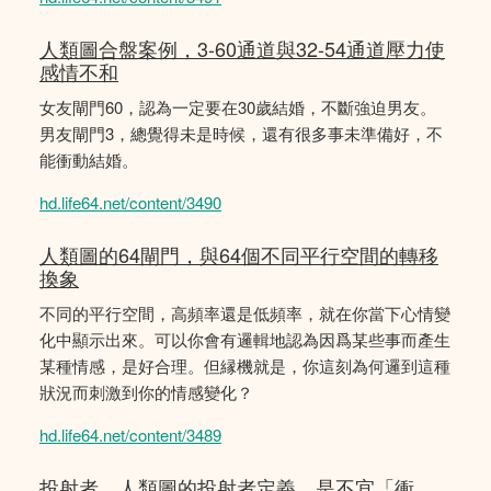
人類圖合盤案例，3-60通道與32-54通道壓力使
感情不和
女友閘門60，認為一定要在30歲結婚，不斷強迫男友。
男友閘門3，總覺得未是時候，還有很多事未準備好，不
能衝動結婚。
hd.life64.net/content/3490
人類圖的64閘門，與64個不同平行空間的轉移
換象
不同的平行空間，高頻率還是低頻率，就在你當下心情變
化中顯示出來。可以你會有邏輯地認為因爲某些事而產生
某種情感，是好合理。但縁機就是，你這刻為何邏到這種
狀況而刺激到你的情感變化？
hd.life64.net/content/3489
投射者，人類圖的投射者定義，是不宜「衝