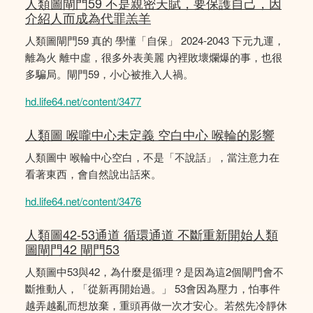
人類圖閘門59 不是親密天賦，要保護自己，因
介紹人而成為代罪羔羊
人類圖閘門59 真的 學懂「自保」 2024-2043 下元九運，
離為火 離中虛，很多外表美麗 內裡敗壞爛爆的事，也很
多騙局。閘門59，小心被推入人禍。
hd.life64.net/content/3477
人類圖 喉嚨中心未定義 空白中心 喉輪的影響
人類圖中 喉輪中心空白，不是「不說話」，當注意力在
看著東西，會自然說出話來。
hd.life64.net/content/3476
人類圖42-53通道 循環通道 不斷重新開始人類
圖閘門42 閘門53
人類圖中53與42，為什麼是循理？是因為這2個閘門會不
斷推動人，「從新再開始過。」 53會因為壓力，怕事件
越弄越亂而想放棄，重頭再做一次才安心。若然先冷靜休