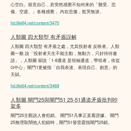
心空白。留意自己，若突然感覺不知何來的「難受、悲
傷、空虛、」各種感覺， 內在悲傷，慾哭無淚。
hd.life64.net/content/3470
人類圖 四大類型 有矛盾誤解
人類圖 四大類型 有矛盾之處，尤其投射者 反映者。人類
圖一般 說「投射者天生不能主動，無動力，只好待待邀
請」，人類圖 卻說「1-8通道 是領袖通道，帶領者，依從
G中心」閘門1更被指「自我表達、表現自己、創意」的
天賦。
hd.life64.net/content/3469
人類圖 閘門25與閘門51 25-51通道矛盾批判吵
架多
閘門25主觀說人會犯錯。 閘門51凡事正直看證據。 閘門
25無理取鬧他人犯錯時，閘門51發雷霆指閘門25錯。