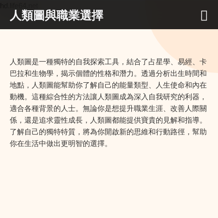
hd.life64.net
人類圖與職業選擇
人類圖是一種獨特的自我探索工具，結合了占星學、易經、卡
巴拉和生物學，揭示個體的性格和潛力。透過分析出生時間和
地點，人類圖能幫助你了解自己的能量類型、人生使命和內在
動機。這種綜合性的方法讓人類圖成為深入自我研究的利器，
適合各種背景的人士。無論你是想提升職業生涯、改善人際關
係，還是追求靈性成長，人類圖都能提供寶貴的見解和指導。
了解自己的獨特特質，將為你開啟新的思維和行動路徑，幫助
你在生活中做出更明智的選擇。