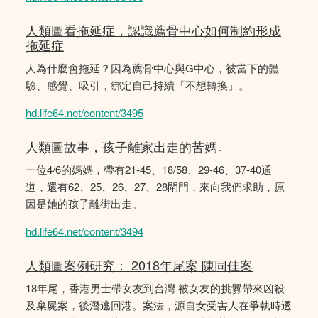
人類圖看拖延症，認識薦骨中心如何制約形成
拖延症
人為什麼會拖延？因為薦骨中心與G中心，被當下的體
驗、感覺、吸引，綁定自己持續「不想轉換」。
hd.life64.net/content/3495
人類圖故事，孩子離家出走的苦媽。
一位4/6的媽媽，帶有21-45、18/58、29-46、37-40通
道，還有62、25、26、27、28閘門，來向我們求助，原
因是她的孩子離街出走。
hd.life64.net/content/3494
人類圖案例研究： 2018年尾案 陳同佳案
18年尾，香港男士帶女友到台灣 被女友的挑釁帶來凶殺
及棄屍案，後潛逃回港。案法，源自女受害人在爭執時透