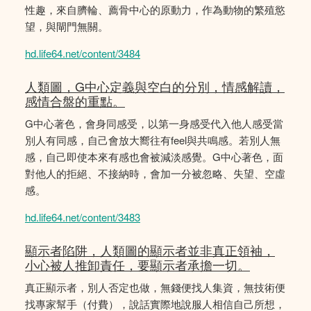
性趣，來自臍輪、薦骨中心的原動力，作為動物的繁殖慾
望，與閘門無關。
hd.life64.net/content/3484
人類圖，G中心定義與空白的分別，情感解讀，
感情合盤的重點。
G中心著色，會身同感受，以第一身感受代入他人感受當
別人有同感，自己會放大嚮往有feel與共鳴感。若別人無
感，自己即使本來有感也會被減淡感覺。G中心著色，面
對他人的拒絕、不接納時，會加一分被忽略、失望、空虛
感。
hd.life64.net/content/3483
顯示者陷阱，人類圖的顯示者並非真正領袖，
小心被人推卸責任，要顯示者承擔一切。
真正顯示者，別人否定也做，無錢便找人集資，無技術便
找專家幫手（付費），說話實際地說服人相信自己所想，