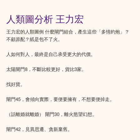
人類圖分析 王力宏
王力宏的人類圖例 什麼閘門組合，產生這些「多情約炮」？
不顧原配？紙是包不了火。
人如何對人，最終是自己承受更大的代價。
太陽閘門8，不斷比較更好，貨比3家。
找好貨。
閘門45，會傾向實際，要便要擁有，不想要便掉走。
（話離婚就離婚） 閘門30，離火慾望幻想。
閘門42，見異思遷、貪新棄舊。