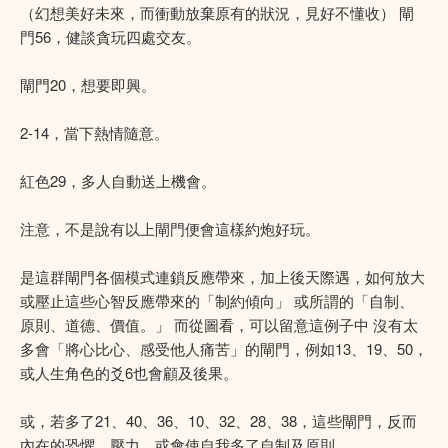
（幻想美好未來，而衝動放棄原有的狀況，見好不懂收） 閘
門56，健談貪玩四處交友。
閘門20，想要即興。
2-14，當下熱情隨意。
紅色29，多人自動送上機會。
注意，不是說有以上閘門便會這樣約炮好玩。
是這群閘門各個模式連鎖反應帶來，加上後天際遇，如何放大
或壓止這些心智反應帶來的「制約傾向」 或所謂的「自制、
原則、道德、價值。」 而從圖看，可以留意這例子中 沒有太
多會「將心比心、感受他人痛苦」的閘門，例如13、19、50，
或人生角色的爻6也會顧及後果。
或，若多了21、40、36、10、32、28、38，這些閘門，反而
內在的恐懼、壓力，或會使自我多了自制及原則。