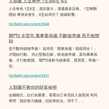
人類圖 人生角色 1爻與6爻 6/2
人生角色 1爻6爻，差距最大，溝通最多誤會。 1爻剛剛
開始 事情未發生，6爻結局完了 後續影響。
hd.life64.net/content/3448
閘門3 水雷屯 萬事要俱備 不斷做準備 而不敢開
始
是不斷持續做準備！ 追求想「萬事俱備！樣樣周全！」
才開始行動。 內心堅毅忍耐，暗地做準備，直到萬事俱
備，才行動實踐。 閘門3喜歡屯積東西，買買買，準備一
切。
hd.life64.net/content/3447
人類圖不教你的財富秘密
金錢模式，比行為重要，看看自己有否跌入個黑洞 有同
學問「我好努力賺錢，但財來財去。淨不了。」