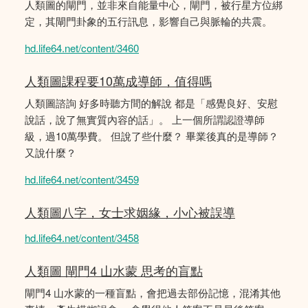
人類圖的閘門，並非來自能量中心，閘門，被行星方位綁
定，其閘門卦象的五行訊息，影響自己與脈輪的共震。
hd.life64.net/content/3460
人類圖課程要10萬成導師，值得嗎
人類圖諮詢 好多時聽方間的解說 都是「感覺良好、安慰
說話，說了無實質內容的話」。 上一個所謂認證導師
級，過10萬學費。 但說了些什麼？ 畢業後真的是導師？
又說什麼？
hd.life64.net/content/3459
人類圖八字，女士求姻緣，小心被誤導
hd.life64.net/content/3458
人類圖 閘門4 山水蒙 思考的盲點
閘門4 山水蒙的一種盲點，會把過去部份記憶，混淆其他