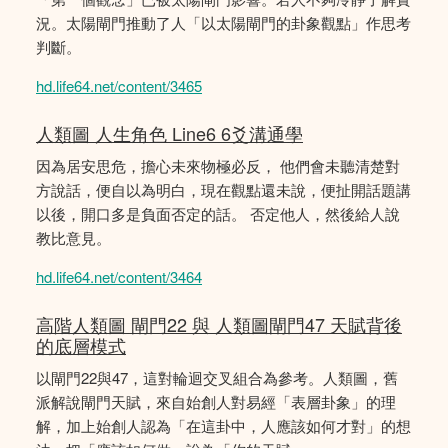
況。太陽閘門推動了人「以太陽閘門的卦象觀點」作思考
判斷。
hd.life64.net/content/3465
人類圖 人生角色 Line6 6爻溝通學
因為居安思危，擔心未來物極必反， 他們會未聽清楚對
方說話，便自以為明白，現在觀點還未說，便扯開話題講
以後，開口多是負面否定的話。 否定他人，然後給人說
教比意見。
hd.life64.net/content/3464
高階人類圖 閘門22 與 人類圖閘門47 天賦背後
的底層模式
以閘門22與47，這對輪迴交叉組合為參考。人類圖，舊
派解說閘門天賦，來自始創人對易經「表層卦象」的理
解，加上始創人認為「在這卦中，人應該如何才對」的想