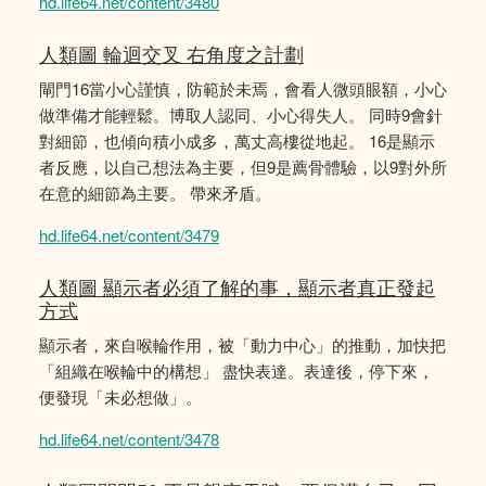
hd.life64.net/content/3480
人類圖 輪迴交叉 右角度之計劃
閘門16當小心謹慎，防範於未焉，會看人微頭眼額，小心
做準備才能輕鬆。博取人認同、小心得失人。 同時9會針
對細節，也傾向積小成多，萬丈高樓從地起。 16是顯示
者反應，以自己想法為主要，但9是薦骨體驗，以9對外所
在意的細節為主要。 帶來矛盾。
hd.life64.net/content/3479
人類圖 顯示者必須了解的事，顯示者真正發起
方式
顯示者，來自喉輪作用，被「動力中心」的推動，加快把
「組織在喉輪中的構想」 盡快表達。表達後，停下來，
便發現「未必想做」。
hd.life64.net/content/3478