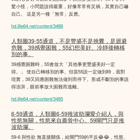
驚小怪，小問題說得嚴重，好像常常有災禍，其實自己嚇
自己。 這是另一種「無常」反應。
hd.life64.net/content/3486
人類圖39-55通道，不是豐盛不是挑釁，是迴避
危難，39感覺困難，55幻想美好。冷靜後轉移
別的事。
39感覺困難時，55會放大「其他事更豐盛美好一定
得。」 使自己轉移別的事。但當55說一定做到時，面對
現實，39又回應困難無法做到而停下。形成不斷別的事說
得澎湃，眼前事放大困難而逃離。
hd.life64.net/content/3485
6-59通道，人類圖6-59推波助瀾愛介紹人，與
性慾無關，性慾來自薦骨中心。59閘門只是推
波助瀾。
59-6 與性欲 無直接關係，給閘門59的平反😂😂，性慾、