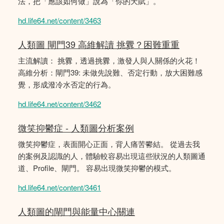
法，把「應該如何做」說為「你的天賦」。
hd.life64.net/content/3463
人類圖 閘門39 高維解讀 挑釁？困難重重
主流解讀： 挑釁，透過挑釁，激發人與人關係的火花！
高維分析：閘門39: 未做先說難、否定行動，放大困難感
覺，形成潑冷水否定的行為。
hd.life64.net/content/3462
微笑抑鬱症 - 人類圖分析案例
微笑抑鬱症，表面開心正面，背人痛苦鬰結。 從過去我
的案例及認識的人，體驗較容易出現這些狀況的人類圖通
道、Profile、閘門。 容易出現微笑抑鬱的模式。
hd.life64.net/content/3461
人類圖的閘門與能量中心關連