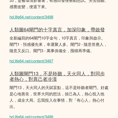
33，是被環境影響著，有感而發便衝動想試。失去體驗、
感覺改變，便退下來。
hd.life64.net/content/3498
人類圖64閘門的十字真言，加深印象，帶啟發
全新編寫的64閘門10字金句，10字真言，印象與啟示。
閘門1 - 預感優先來，幸運聚人多。閘門2 - 隨意答應人，
隨意又反口。閘門3 - 萬事俱備全，囤積再準備。
hd.life64.net/content/3497
人類圖閘門13，不是聆聽，天火同人，對同步
者熱心，對異己者冷漠
閘門13，天火同人的天賦盲點，這不是聆聽者閘門。好處
是心地善良，世界大同的想法，捨己為人，熱心投入他
人，成全大局。忘我投入在事情，對「有心人」熱心付
出。
hd.life64.net/content/3496