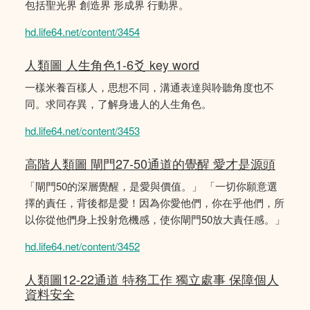
包括聖光界 創造界 形成界 行動界。
hd.life64.net/content/3454
人類圖 人生角色1-6爻 key word
一樣米養百樣人，思想不同，溝通表達與聆聽角度也不
同。求同存異，了解身邊人的人生角色。
hd.life64.net/content/3453
高階人類圖 閘門27-50通道的覺醒 愛才是源頭
「閘門50的深層覺醒，是愛與價值。」 「一切你願意選
擇的責任，背後都是愛！因為你愛他們，你在乎他們，所
以你從他們身上投射危機感，使你閘門50放大責任感。」
hd.life64.net/content/3452
人類圖12-22通道 特務工作 獨立處事 保障個人
資料安全