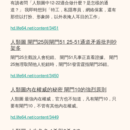
有讀者問「人類圖中12-22適合做什麼？是怎樣的通
道？」 我即時想到「特工，私隱專員，網絡保案，還有
那些以打扮、形象師，以外表掩人耳目的工作」
hd.life64.net/content/3451
人類圖 閘門25與閘門51 25-51通道矛盾批判吵
架多
閘門25主觀說人會犯錯。 閘門51凡事正直看證據。 閘門
25無理取鬧他人犯錯時，閘門51發雷霆指閘門25錯。
hd.life64.net/content/3450
人類圖內在權威的秘密 閘門10的強烈原則
人類圖 最強內在權威，官方也不知道，凡有閘門10，只
要有閘門10，不管有其他內在權威。
hd.life64.net/content/3449