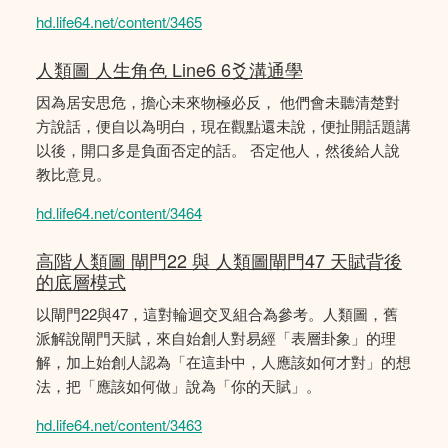
hd.life64.net/content/3465
人類圖 人生角色 Line6 6爻溝通學
因為居安思危，擔心未來物極必反， 他們會未聽清楚對
方說話，便自以為明白，現在觀點還未說，便扯開話題講
以後，開口多是負面否定的話。 否定他人，然後給人說
教比意見。
hd.life64.net/content/3464
高階人類圖 閘門22 與 人類圖閘門47 天賦背後
的底層模式
以閘門22與47，這對輪迴交叉組合為參考。人類圖，舊
派解說閘門天賦，來自始創人對易經「表層卦象」的理
解，加上始創人認為「在這卦中，人應該如何才對」的想
法，把「應該如何做」說為「你的天賦」。
hd.life64.net/content/3463