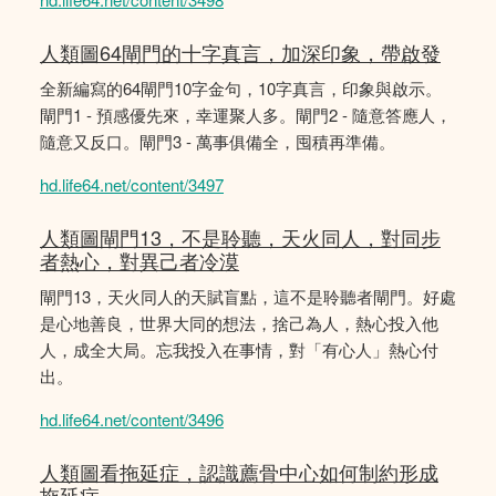
人類圖64閘門的十字真言，加深印象，帶啟發
全新編寫的64閘門10字金句，10字真言，印象與啟示。
閘門1 - 預感優先來，幸運聚人多。閘門2 - 隨意答應人，
隨意又反口。閘門3 - 萬事俱備全，囤積再準備。
hd.life64.net/content/3497
人類圖閘門13，不是聆聽，天火同人，對同步
者熱心，對異己者冷漠
閘門13，天火同人的天賦盲點，這不是聆聽者閘門。好處
是心地善良，世界大同的想法，捨己為人，熱心投入他
人，成全大局。忘我投入在事情，對「有心人」熱心付
出。
hd.life64.net/content/3496
人類圖看拖延症，認識薦骨中心如何制約形成
拖延症