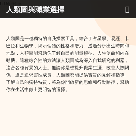
hd.life64.net
人類圖與職業選擇
人類圖是一種獨特的自我探索工具，結合了占星學、易經、卡
巴拉和生物學，揭示個體的性格和潛力。透過分析出生時間和
地點，人類圖能幫助你了解自己的能量類型、人生使命和內在
動機。這種綜合性的方法讓人類圖成為深入自我研究的利器，
適合各種背景的人士。無論你是想提升職業生涯、改善人際關
係，還是追求靈性成長，人類圖都能提供寶貴的見解和指導。
了解自己的獨特特質，將為你開啟新的思維和行動路徑，幫助
你在生活中做出更明智的選擇。