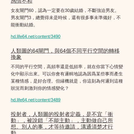
感情不和
女友閘門60，認為一定要在30歲結婚，不斷強迫男友。
男友閘門3，總覺得未是時候，還有很多事未準備好，不
能衝動結婚。
hd.life64.net/content/3490
人類圖的64閘門，與64個不同平行空間的轉移
換象
不同的平行空間，高頻率還是低頻率，就在你當下心情變
化中顯示出來。可以你會有邏輯地認為因爲某些事而產生
某種情感，是好合理。但縁機就是，你這刻為何邏到這種
狀況而刺激到你的情感變化？
hd.life64.net/content/3489
投射者，人類圖的投射者定義，是不宜「衝
動」，被說錯「不能主動」，主動做自己所
想。別人的事，才等待邀請，溝通清楚才行
動。