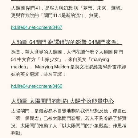
人類圖 閘門41，是壓力與幻想 與「夢想、未來」無關。
更與官方說的「閘門41.1是新的流年」無關。
hd.life64.net/content/3467
人類圖 64閘門 翻譯錯誤的影響 64閘門來源。
夠竟，華人世界的人類圖，人們在讀什麼？人類圖 閘門
54 中文官方「出嫁少女」，來自英文「marrying
maiden」。Marrying Maiden 是英文把易經第54卦雷澤歸
妹的英文翻譯，卦名直譯！
hd.life64.net/content/3466
人類圖 太陽閘門的制約 大陽坐落能量中心
太陽閘門，是最容易不自覺地制約我們思想反應，使自己
「第一個觀念」已被太陽閘門影響。若人不夠冷靜了解實
況。太陽閘門推動了人「以太陽閘門的卦象觀點」作思考
判斷。