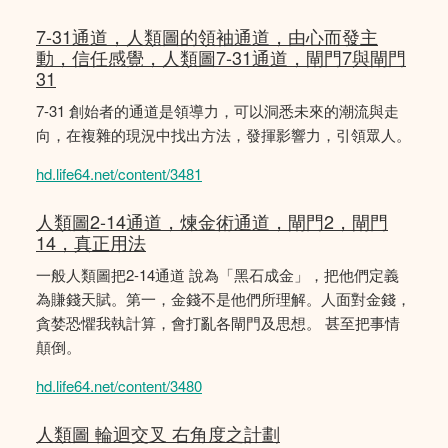
7-31通道，人類圖的領袖通道，由心而發主
動，信任感覺，人類圖7-31通道，閘門7與閘門
31
7-31 創始者的通道是領導力，可以洞悉未來的潮流與走
向，在複雜的現況中找出方法，發揮影響力，引領眾人。
hd.life64.net/content/3481
人類圖2-14通道，煉金術通道，閘門2，閘門
14，真正用法
一般人類圖把2-14通道 說為「黑石成金」，把他們定義
為賺錢天賦。第一，金錢不是他們所理解。人面對金錢，
貪婪恐懼我執計算，會打亂各閘門及思想。 甚至把事情
顛倒。
hd.life64.net/content/3480
人類圖 輪迴交叉 右角度之計劃