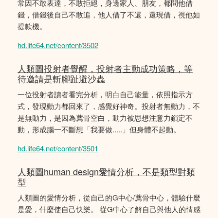
常因不敢表達，不敢拒絕，身邊家人、朋友，都問他借
錢，借錢後自己不敢追，他人借了不還，還現借，視他如
提款機。
hd.life64.net/content/3502
人類圖投射者覺醒，投射者主動成功策略，等
待邀請是斬腳趾避沙蟲
一位投射者讀者看完分析，明白自己能量，依照指示方
式，發現動力都回來了，感覺好神奇。投射者無動力，不
是無動力，是因為薦骨空白，動力被思想注意力鎖定不
動，形成腦一不斷想「我要做.....」但身體不起動。
hd.life64.net/content/3501
人類圖human design愛情分析，不是類型對類
型
人類圖的愛情分析，從自己的G中心/薦骨中心，體驗什麼
是愛，什麼使自己快樂。 從G中心了解自己與他人的情感