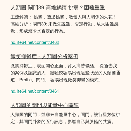
人類圖 閘門39 高維解讀 挑釁？困難重重
主流解讀： 挑釁，透過挑釁，激發人與人關係的火花！
高維分析：閘門39: 未做先說難、否定行動，放大困難感
覺，形成潑冷水否定的行為。
hd.life64.net/content/3462
微笑抑鬱症 - 人類圖分析案例
微笑抑鬱症，表面開心正面，背人痛苦鬰結。 從過去我
的案例及認識的人，體驗較容易出現這些狀況的人類圖通
道、Profile、閘門。 容易出現微笑抑鬱的模式。
hd.life64.net/content/3461
人類圖的閘門與能量中心關連
人類圖的閘門，並非來自能量中心，閘門，被行星方位綁
定，其閘門卦象的五行訊息，影響自己與脈輪的共震。