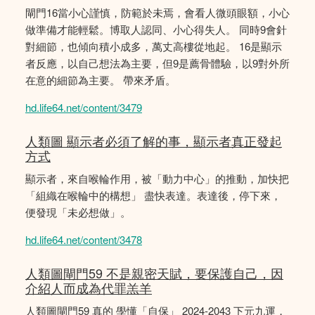
閘門16當小心謹慎，防範於未焉，會看人微頭眼額，小心
做準備才能輕鬆。博取人認同、小心得失人。 同時9會針
對細節，也傾向積小成多，萬丈高樓從地起。 16是顯示
者反應，以自己想法為主要，但9是薦骨體驗，以9對外所
在意的細節為主要。 帶來矛盾。
hd.life64.net/content/3479
人類圖 顯示者必須了解的事，顯示者真正發起
方式
顯示者，來自喉輪作用，被「動力中心」的推動，加快把
「組織在喉輪中的構想」 盡快表達。表達後，停下來，
便發現「未必想做」。
hd.life64.net/content/3478
人類圖閘門59 不是親密天賦，要保護自己，因
介紹人而成為代罪羔羊
人類圖閘門59 真的 學懂「自保」 2024-2043 下元九運，