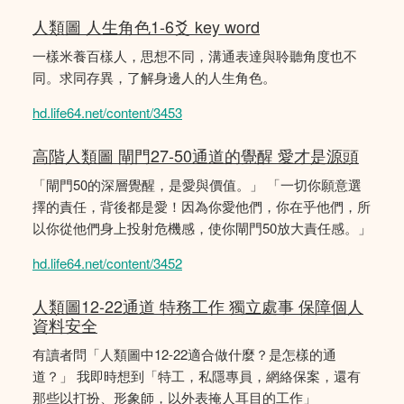
人類圖 人生角色1-6爻 key word
一樣米養百樣人，思想不同，溝通表達與聆聽角度也不
同。求同存異，了解身邊人的人生角色。
hd.life64.net/content/3453
高階人類圖 閘門27-50通道的覺醒 愛才是源頭
「閘門50的深層覺醒，是愛與價值。」 「一切你願意選
擇的責任，背後都是愛！因為你愛他們，你在乎他們，所
以你從他們身上投射危機感，使你閘門50放大責任感。」
hd.life64.net/content/3452
人類圖12-22通道 特務工作 獨立處事 保障個人
資料安全
有讀者問「人類圖中12-22適合做什麼？是怎樣的通
道？」 我即時想到「特工，私隱專員，網絡保案，還有
那些以打扮、形象師，以外表掩人耳目的工作」