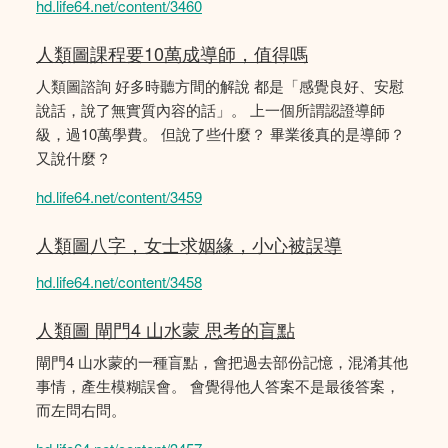
hd.life64.net/content/3460
人類圖課程要10萬成導師，值得嗎
人類圖諮詢 好多時聽方間的解說 都是「感覺良好、安慰
說話，說了無實質內容的話」。 上一個所謂認證導師
級，過10萬學費。 但說了些什麼？ 畢業後真的是導師？
又說什麼？
hd.life64.net/content/3459
人類圖八字，女士求姻緣，小心被誤導
hd.life64.net/content/3458
人類圖 閘門4 山水蒙 思考的盲點
閘門4 山水蒙的一種盲點，會把過去部份記憶，混淆其他
事情，產生模糊誤會。 會覺得他人答案不是最後答案，
而左問右問。