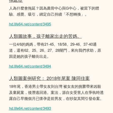
人為什麼會拖延？因為薦骨中心與G中心，被當下的體
驗、感覺、吸引，綁定自己持續「不想轉換」。
hd.life64.net/content/3495
人類圖故事，孩子離家出走的苦媽。
一位4/6的媽媽，帶有21-45、18/58、29-46、37-40通
道，還有62、25、26、27、28閘門，來向我們求助，原
因是她的孩子離街出走。
hd.life64.net/content/3494
人類圖案例研究： 2018年尾案 陳同佳案
18年尾，香港男士帶女友到台灣 被女友的挑釁帶來凶殺
及棄屍案，後潛逃回港。案法，源自女受害人在爭執時透
露自己早幾個月已懷孕是前男友，在吵架其間引發命案。
hd.life64.net/content/3493