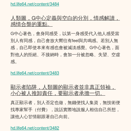
hd.life64.net/content/3484
人類圖，G中心定義與空白的分別，情感解讀，
感情合盤的重點。
G中心著色，會身同感受，以第一身感受代入他人感受當
別人有同感，自己會放大嚮往有feel與共鳴感。若別人無
感，自己即使本來有感也會被減淡感覺。G中心著色，面
對他人的拒絕、不接納時，會加一分被忽略、失望、空虛
感。
hd.life64.net/content/3483
顯示者陷阱，人類圖的顯示者並非真正領袖，
小心被人推卸責任，要顯示者承擔一切。
真正顯示者，別人否定也做，無錢便找人集資，無技術便
找專家幫手（付費），說話實際地說服人相信自己所想，
讓他人心甘情願跟著自己向前。
hd.life64.net/content/3482