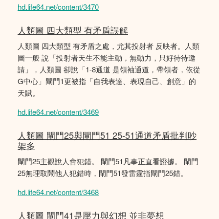
hd.life64.net/content/3470
人類圖 四大類型 有矛盾誤解
人類圖 四大類型 有矛盾之處，尤其投射者 反映者。人類
圖一般 說「投射者天生不能主動，無動力，只好待待邀
請」，人類圖 卻說「1-8通道 是領袖通道，帶領者，依從
G中心」閘門1更被指「自我表達、表現自己、創意」的
天賦。
hd.life64.net/content/3469
人類圖 閘門25與閘門51 25-51通道矛盾批判吵
架多
閘門25主觀說人會犯錯。 閘門51凡事正直看證據。 閘門
25無理取鬧他人犯錯時，閘門51發雷霆指閘門25錯。
hd.life64.net/content/3468
人類圖 閘門41是壓力與幻想 並非夢想