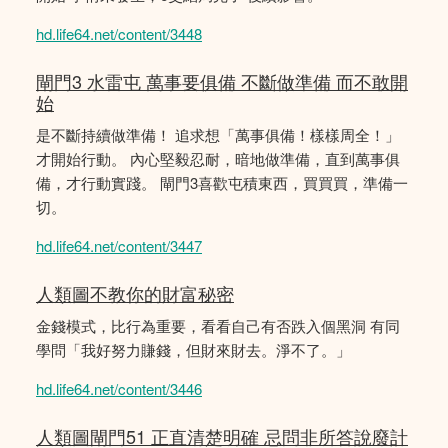
hd.life64.net/content/3448
閘門3 水雷屯 萬事要俱備 不斷做準備 而不敢開
始
是不斷持續做準備！ 追求想「萬事俱備！樣樣周全！」
才開始行動。 內心堅毅忍耐，暗地做準備，直到萬事俱
備，才行動實踐。 閘門3喜歡屯積東西，買買買，準備一
切。
hd.life64.net/content/3447
人類圖不教你的財富秘密
金錢模式，比行為重要，看看自己有否跌入個黑洞 有同
學問「我好努力賺錢，但財來財去。淨不了。」
hd.life64.net/content/3446
人類圖閘門51 正直清楚明確 忌問非所答說廢計