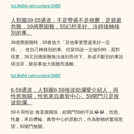
hd.life64.net/content/3486
人類圖39-55通道，不是豐盛不是挑釁，是迴避
危難，39感覺困難，55幻想美好。冷靜後轉移
別的事。
39感覺困難時，55會放大「其他事更豐盛美好一定
得。」 使自己轉移別的事。但當55說一定做到時，面對
現實，39又回應困難無法做到而停下。形成不斷別的事說
得澎湃，眼前事放大困難而逃離。
hd.life64.net/content/3485
6-59通道，人類圖6-59推波助瀾愛介紹人，與
性慾無關，性慾來自薦骨中心。59閘門只是推
波助瀾。
59-6 與性欲 無直接關係，給閘門59的平反😂😂，性慾、
性趣，來自臍輪、薦骨中心的原動力，作為動物的繁殖慾
望，與閘門無關。