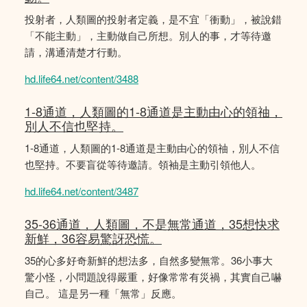
投射者，人類圖的投射者定義，是不宜「衝動」，被說錯
「不能主動」，主動做自己所想。別人的事，才等待邀
請，溝通清楚才行動。
hd.life64.net/content/3488
1-8通道，人類圖的1-8通道是主動由心的領䄂，
別人不信也堅持。
1-8通道，人類圖的1-8通道是主動由心的領䄂，別人不信
也堅持。不要盲從等待邀請。領袖是主動引領他人。
hd.life64.net/content/3487
35-36通道，人類圖，不是無常通道，35想快求
新鮮，36容易驚訝恐慌。
35的心多好奇新鮮的想法多，自然多變無常。36小事大
驚小怪，小問題說得嚴重，好像常常有災禍，其實自己嚇
自己。 這是另一種「無常」反應。