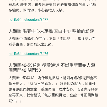
離為火 離中虛，很多外表美麗 內裡敗壞爛爆的事，也很
多騙局。閘門59，小心被推入人禍。
hd.life64.net/content/3477
人類圖 喉嚨中心未定義 空白中心 喉輪的影響
人類圖中 喉輪中心空白，不是「不說話」，當注意力在
看著東西，會自然說出話來。
hd.life64.net/content/3476
人類圖42-53通道 循環通道 不斷重新開始人類
圖閘門42 閘門53
人類圖中53與42，為什麼是循理？是因為這2個閘門會不
斷推動人，「從新再開始過。」 53會因為壓力，怕事件
越弄越亂而想放棄，重頭再做一次才安心。若然先冷靜休
息再回來，就會發現「無須重頭再做，也能一修正回到預
期中。」