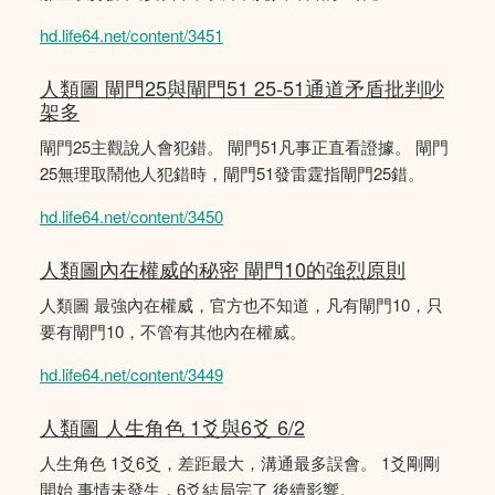
hd.life64.net/content/3451
人類圖 閘門25與閘門51 25-51通道矛盾批判吵
架多
閘門25主觀說人會犯錯。 閘門51凡事正直看證據。 閘門
25無理取鬧他人犯錯時，閘門51發雷霆指閘門25錯。
hd.life64.net/content/3450
人類圖內在權威的秘密 閘門10的強烈原則
人類圖 最強內在權威，官方也不知道，凡有閘門10，只
要有閘門10，不管有其他內在權威。
hd.life64.net/content/3449
人類圖 人生角色 1爻與6爻 6/2
人生角色 1爻6爻，差距最大，溝通最多誤會。 1爻剛剛
開始 事情未發生，6爻結局完了 後續影響。