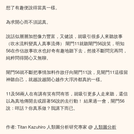
想了有趣便說得當真一樣。
為求開心而不須認真。
說話似層層加想像力豐富，又健談，就吸引很多人來聽故事
（吹水流料變真人真事流傳） 閘門11就聽閘門56說笑，明知
56在作估故事吹水也好奇有趣地聽下去，然後不斷問完再問，
純粹問得開心又無聊。
閘門56就不斷把事情加料作故仔向閘門11說，見閘門11這樣留
神聽自己，就越說越開心越作大浮誇都真的一樣。
11及56兩人在有講有笑有問有答，就吸引更多人走來聽，還信
以為真地傳開去或跟著56說的去行動！ 結果過一會，閘門56
說：咩話？你真系做？我講下而已。
作者: Titan Kazuhiro 人類圖分析研究專家 @
人類圖分析