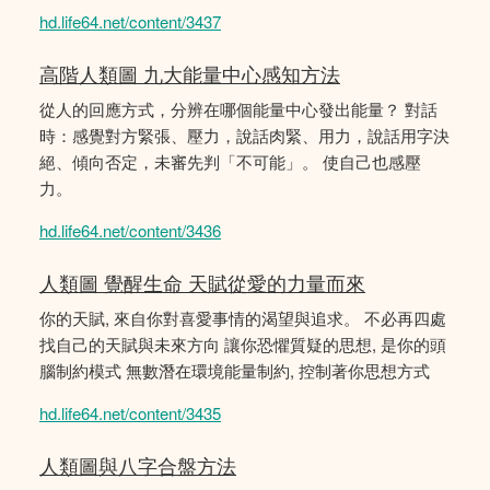
hd.life64.net/content/3437
高階人類圖 九大能量中心感知方法
從人的回應方式，分辨在哪個能量中心發出能量？ 對話
時：感覺對方緊張、壓力，說話肉緊、用力，說話用字決
絕、傾向否定，未審先判「不可能」。 使自己也感壓
力。
hd.life64.net/content/3436
人類圖 覺醒生命 天賦從愛的力量而來
你的天賦, 來自你對喜愛事情的渴望與追求。 不必再四處
找自己的天賦與未來方向 讓你恐懼質疑的思想, 是你的頭
腦制約模式 無數潛在環境能量制約, 控制著你思想方式
hd.life64.net/content/3435
人類圖與八字合盤方法