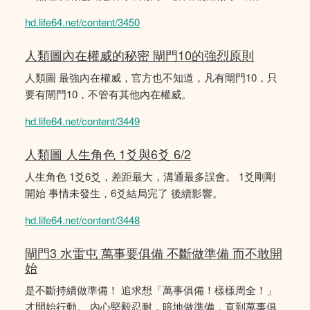
hd.life64.net/content/3450
人類圖內在權威的秘密 閘門10的強烈原則
人類圖 最強內在權威，官方也不知道，凡有閘門10，只
要有閘門10，不管有其他內在權威。
hd.life64.net/content/3449
人類圖 人生角色 1爻與6爻 6/2
人生角色 1爻6爻，差距最大，溝通最多誤會。 1爻剛剛
開始 事情未發生，6爻結局完了 後續影響。
hd.life64.net/content/3448
閘門3 水雷屯 萬事要俱備 不斷做準備 而不敢開
始
是不斷持續做準備！ 追求想「萬事俱備！樣樣周全！」
才開始行動。 內心堅毅忍耐，暗地做準備，直到萬事俱