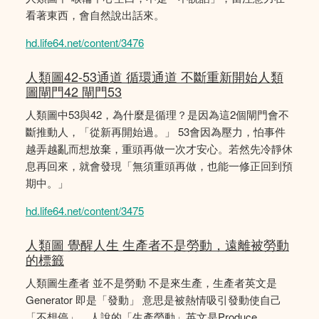
看著東西，會自然說出話來。
hd.life64.net/content/3476
人類圖42-53通道 循環通道 不斷重新開始人類
圖閘門42 閘門53
人類圖中53與42，為什麼是循理？是因為這2個閘門會不
斷推動人，「從新再開始過。」 53會因為壓力，怕事件
越弄越亂而想放棄，重頭再做一次才安心。若然先冷靜休
息再回來，就會發現「無須重頭再做，也能一修正回到預
期中。」
hd.life64.net/content/3475
人類圖 覺醒人生 生產者不是勞動，遠離被勞動
的標籤
人類圖生產者 並不是勞動 不是來生產，生產者英文是
Generator 即是「發動」 意思是被熱情吸引發動使自己
「不想停」。人說的「生產勞動」英文是Produce,