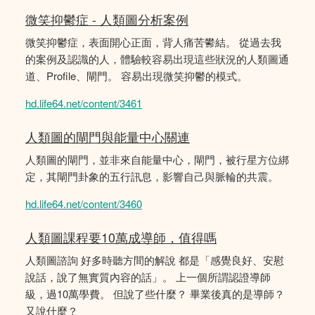
微笑抑鬱症 - 人類圖分析案例
微笑抑鬱症，表面開心正面，背人痛苦鬰結。 從過去我
的案例及認識的人，體驗較容易出現這些狀況的人類圖通
道、Profile、閘門。 容易出現微笑抑鬱的模式。
hd.life64.net/content/3461
人類圖的閘門與能量中心關連
人類圖的閘門，並非來自能量中心，閘門，被行星方位綁
定，其閘門卦象的五行訊息，影響自己與脈輪的共震。
hd.life64.net/content/3460
人類圖課程要10萬成導師，值得嗎
人類圖諮詢 好多時聽方間的解說 都是「感覺良好、安慰
說話，說了無實質內容的話」。 上一個所謂認證導師
級，過10萬學費。 但說了些什麼？ 畢業後真的是導師？
又說什麼？