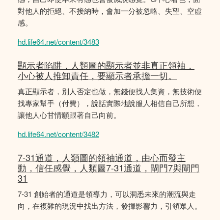
對他人的拒絕、不接納時，會加一分被忽略、失望、空虛
感。
hd.life64.net/content/3483
顯示者陷阱，人類圖的顯示者並非真正領袖，
小心被人推卸責任，要顯示者承擔一切。
真正顯示者，別人否定也做，無錢便找人集資，無技術便
找專家幫手（付費），說話實際地說服人相信自己所想，
讓他人心甘情願跟著自己向前。
hd.life64.net/content/3482
7-31通道，人類圖的領袖通道，由心而發主
動，信任感覺，人類圖7-31通道，閘門7與閘門
31
7-31 創始者的通道是領導力，可以洞悉未來的潮流與走
向，在複雜的現況中找出方法，發揮影響力，引領眾人。