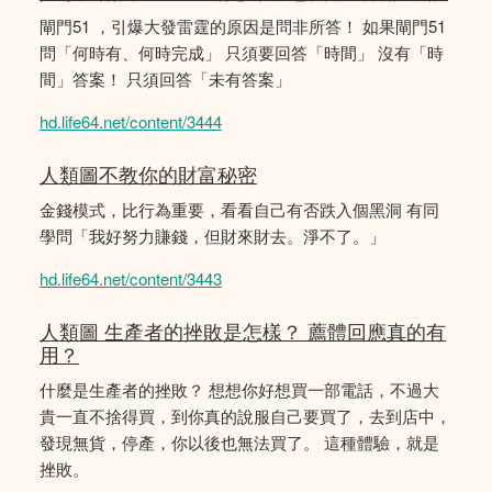
閘門51 ，引爆大發雷霆的原因是問非所答！ 如果閘門51
問「何時有、何時完成」 只須要回答「時間」 沒有「時
間」答案！ 只須回答「未有答案」
hd.life64.net/content/3444
人類圖不教你的財富秘密
金錢模式，比行為重要，看看自己有否跌入個黑洞 有同
學問「我好努力賺錢，但財來財去。淨不了。」
hd.life64.net/content/3443
人類圖 生產者的挫敗是怎樣？ 薦體回應真的有
用？
什麼是生產者的挫敗？ 想想你好想買一部電話，不過大
貴一直不捨得買，到你真的說服自己要買了，去到店中，
發現無貨，停產，你以後也無法買了。 這種體驗，就是
挫敗。