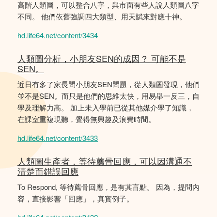
高階人類圖，可以整合八字，與市面有些人說人類圖八字
不同。 他們依舊強調四大類型、用天賦來對應十神。
hd.life64.net/content/3434
人類圖分析，小朋友SEN的成因？ 可能不是
SEN。
近日有多了家長問小朋友SEN問題，從人類圖發現，他們
並不是SEN。而只是他們的思維太快，用易舉一反三，自
學及理解力高。 加上未入學前已從其他媒介學了知識，
在課室重複現聽，覺得無興趣及浪費時間。
hd.life64.net/content/3433
人類圖生產者，等待薦骨回應，可以因溝通不
清楚而錯誤回應
To Respond, 等待薦骨回應，是有其盲點。 因為，提問內
容，直接影響「回應」，真實例子。