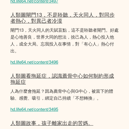
hd.life64.net/content/3497
人類圖閘門13，不是聆聽，天火同人，對同步
者熱心，對異己者冷漠
閘門13，天火同人的天賦盲點，這不是聆聽者閘門。好處
是心地善良，世界大同的想法，捨己為人，熱心投入他
人，成全大局。忘我投入在事情，對「有心人」熱心付
出。
hd.life64.net/content/3496
人類圖看拖延症，認識薦骨中心如何制約形成
拖延症
人為什麼會拖延？因為薦骨中心與G中心，被當下的體
驗、感覺、吸引，綁定自己持續「不想轉換」。
hd.life64.net/content/3495
人類圖故事，孩子離家出走的苦媽。