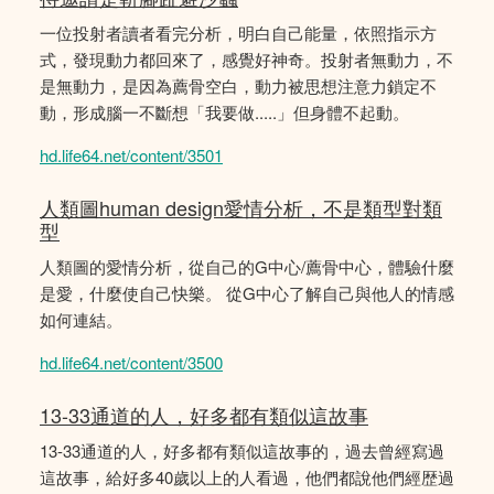
一位投射者讀者看完分析，明白自己能量，依照指示方
式，發現動力都回來了，感覺好神奇。投射者無動力，不
是無動力，是因為薦骨空白，動力被思想注意力鎖定不
動，形成腦一不斷想「我要做.....」但身體不起動。
hd.life64.net/content/3501
人類圖human design愛情分析，不是類型對類
型
人類圖的愛情分析，從自己的G中心/薦骨中心，體驗什麼
是愛，什麼使自己快樂。 從G中心了解自己與他人的情感
如何連結。
hd.life64.net/content/3500
13-33通道的人，好多都有類似這故事
13-33通道的人，好多都有類似這故事的，過去曾經寫過
這故事，給好多40歲以上的人看過，他們都說他們經歴過