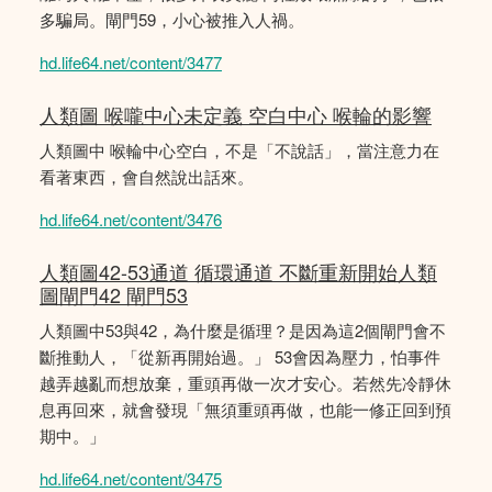
多騙局。閘門59，小心被推入人禍。
hd.life64.net/content/3477
人類圖 喉嚨中心未定義 空白中心 喉輪的影響
人類圖中 喉輪中心空白，不是「不說話」，當注意力在
看著東西，會自然說出話來。
hd.life64.net/content/3476
人類圖42-53通道 循環通道 不斷重新開始人類
圖閘門42 閘門53
人類圖中53與42，為什麼是循理？是因為這2個閘門會不
斷推動人，「從新再開始過。」 53會因為壓力，怕事件
越弄越亂而想放棄，重頭再做一次才安心。若然先冷靜休
息再回來，就會發現「無須重頭再做，也能一修正回到預
期中。」
hd.life64.net/content/3475