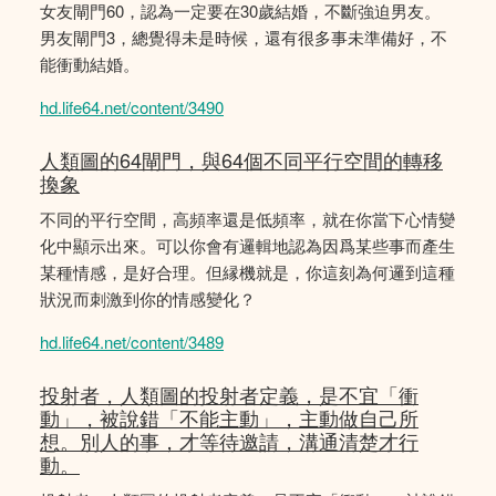
女友閘門60，認為一定要在30歲結婚，不斷強迫男友。
男友閘門3，總覺得未是時候，還有很多事未準備好，不
能衝動結婚。
hd.life64.net/content/3490
人類圖的64閘門，與64個不同平行空間的轉移
換象
不同的平行空間，高頻率還是低頻率，就在你當下心情變
化中顯示出來。可以你會有邏輯地認為因爲某些事而產生
某種情感，是好合理。但縁機就是，你這刻為何邏到這種
狀況而刺激到你的情感變化？
hd.life64.net/content/3489
投射者，人類圖的投射者定義，是不宜「衝
動」，被說錯「不能主動」，主動做自己所
想。別人的事，才等待邀請，溝通清楚才行
動。