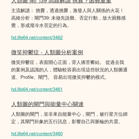
人類圖 閘門39 高維解讀 挑釁？困難重重
主流解讀： 挑釁，透過挑釁，激發人與人關係的火花！
高維分析：閘門39: 未做先說難、否定行動，放大困難感
覺，形成潑冷水否定的行為。
hd.life64.net/content/3462
微笑抑鬱症 - 人類圖分析案例
微笑抑鬱症，表面開心正面，背人痛苦鬰結。 從過去我
的案例及認識的人，體驗較容易出現這些狀況的人類圖通
道、Profile、閘門。 容易出現微笑抑鬱的模式。
hd.life64.net/content/3461
人類圖的閘門與能量中心關連
人類圖的閘門，並非來自能量中心，閘門，被行星方位綁
定，其閘門卦象的五行訊息，影響自己與脈輪的共震。
hd.life64.net/content/3460