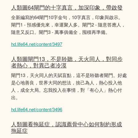
人類圖64閘門的十字真言，加深印象，帶啟發
全新編寫的64閘門10字金句，10字真言，印象與啟示。
閘門1 - 預感優先來，幸運聚人多。閘門2 - 隨意答應人，
隨意又反口。閘門3 - 萬事俱備全，囤積再準備。
hd.life64.net/content/3497
人類圖閘門13，不是聆聽，天火同人，對同步
者熱心，對異己者冷漠
閘門13，天火同人的天賦盲點，這不是聆聽者閘門。好處
是心地善良，世界大同的想法，捨己為人，熱心投入他
人，成全大局。忘我投入在事情，對「有心人」熱心付
出。
hd.life64.net/content/3496
人類圖看拖延症，認識薦骨中心如何制約形成
拖延症