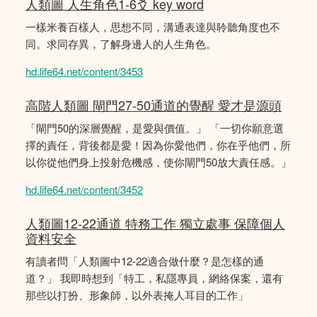
人類圖 人生角色1-6爻 key word
一樣米養百樣人，思想不同，溝通表達與聆聽角度也不
同。求同存異，了解身邊人的人生角色。
hd.life64.net/content/3453
高階人類圖 閘門27-50通道的覺醒 愛才是源頭
「閘門50的深層覺醒，是愛與價值。」 「一切你願意選
擇的責任，背後都是愛！因為你愛他們，你在乎他們，所
以你從他們身上投射危機感，使你閘門50放大責任感。」
hd.life64.net/content/3452
人類圖12-22通道 特務工作 獨立處事 保障個人
資料安全
有讀者問「人類圖中12-22適合做什麼？是怎樣的通
道？」 我即時想到「特工，私隱專員，網絡保案，還有
那些以打扮、形象師，以外表掩人耳目的工作」