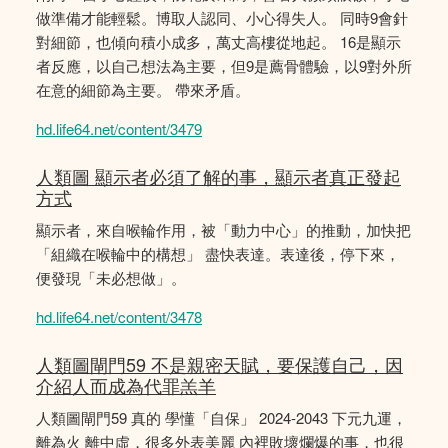
做準備才能輕鬆。博取人認同、小心得失人。 同時9會針
對細節，也傾向積小成多，萬丈高樓從地起。 16是顯示
者反應，以自己想法為主要，但9是薦骨體驗，以9對外所
在意的細節為主要。 帶來矛盾。
hd.life64.net/content/3479
人類圖 顯示者必須了解的事，顯示者真正發起
方式
顯示者，來自喉輪作用，被「動力中心」的推動，加快把
「組織在喉輪中的構想」 盡快表達。表達後，停下來，
便發現「未必想做」。
hd.life64.net/content/3478
人類圖閘門59 不是親密天賦，要保護自己，因
介紹人而成為代罪羔羊
人類圖閘門59 真的 學懂「自保」 2024-2043 下元九運，
離為火 離中虛，很多外表美麗 內裡敗壞爛爆的事，也很