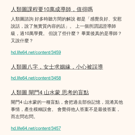
人類圖課程要10萬成導師，值得嗎
人類圖諮詢 好多時聽方間的解說 都是「感覺良好、安慰
說話，說了無實質內容的話」。 上一個所謂認證導師
級，過10萬學費。 但說了些什麼？ 畢業後真的是導師？
又說什麼？
hd.life64.net/content/3459
人類圖八字，女士求姻緣，小心被誤導
hd.life64.net/content/3458
人類圖 閘門4 山水蒙 思考的盲點
閘門4 山水蒙的一種盲點，會把過去部份記憶，混淆其他
事情，產生模糊誤會。 會覺得他人答案不是最後答案，
而左問右問。
hd.life64.net/content/3457