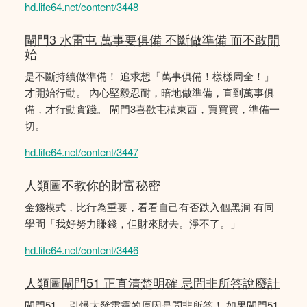
hd.life64.net/content/3448
閘門3 水雷屯 萬事要俱備 不斷做準備 而不敢開
始
是不斷持續做準備！ 追求想「萬事俱備！樣樣周全！」
才開始行動。 內心堅毅忍耐，暗地做準備，直到萬事俱
備，才行動實踐。 閘門3喜歡屯積東西，買買買，準備一
切。
hd.life64.net/content/3447
人類圖不教你的財富秘密
金錢模式，比行為重要，看看自己有否跌入個黑洞 有同
學問「我好努力賺錢，但財來財去。淨不了。」
hd.life64.net/content/3446
人類圖閘門51 正直清楚明確 忌問非所答說廢計
閘門51 ，引爆大發雷霆的原因是問非所答！ 如果閘門51