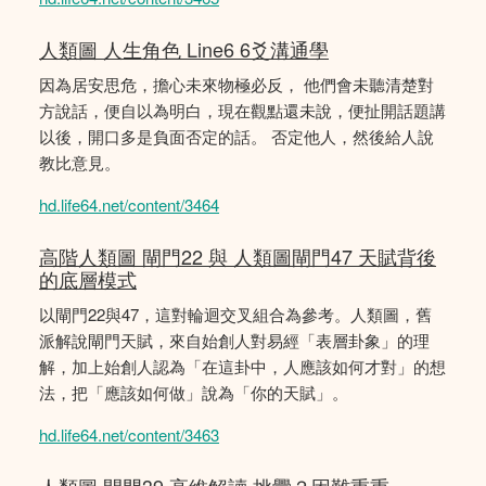
人類圖 人生角色 Line6 6爻溝通學
因為居安思危，擔心未來物極必反， 他們會未聽清楚對
方說話，便自以為明白，現在觀點還未說，便扯開話題講
以後，開口多是負面否定的話。 否定他人，然後給人說
教比意見。
hd.life64.net/content/3464
高階人類圖 閘門22 與 人類圖閘門47 天賦背後
的底層模式
以閘門22與47，這對輪迴交叉組合為參考。人類圖，舊
派解說閘門天賦，來自始創人對易經「表層卦象」的理
解，加上始創人認為「在這卦中，人應該如何才對」的想
法，把「應該如何做」說為「你的天賦」。
hd.life64.net/content/3463