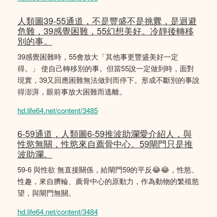
人類圖39-55通道，不是豐盛不是挑釁，是迴避
危難，39感覺困難，55幻想美好。冷靜後轉移
別的事。
39感覺困難時，55會放大「其他事更豐盛美好一定
得。」 使自己轉移別的事。但當55說一定做到時，面對
現實，39又回應困難無法做到而停下。形成不斷別的事說
得澎湃，眼前事放大困難而逃離。
hd.life64.net/content/3485
6-59通道，人類圖6-59推波助瀾愛介紹人，與
性慾無關，性慾來自薦骨中心。59閘門只是推
波助瀾。
59-6 與性欲 無直接關係，給閘門59的平反😂😂，性慾、
性趣，來自臍輪、薦骨中心的原動力，作為動物的繁殖慾
望，與閘門無關。
hd.life64.net/content/3484