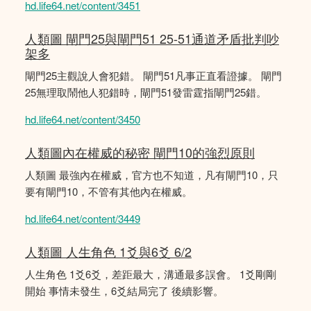
hd.life64.net/content/3451
人類圖 閘門25與閘門51 25-51通道矛盾批判吵
架多
閘門25主觀說人會犯錯。 閘門51凡事正直看證據。 閘門
25無理取鬧他人犯錯時，閘門51發雷霆指閘門25錯。
hd.life64.net/content/3450
人類圖內在權威的秘密 閘門10的強烈原則
人類圖 最強內在權威，官方也不知道，凡有閘門10，只
要有閘門10，不管有其他內在權威。
hd.life64.net/content/3449
人類圖 人生角色 1爻與6爻 6/2
人生角色 1爻6爻，差距最大，溝通最多誤會。 1爻剛剛
開始 事情未發生，6爻結局完了 後續影響。