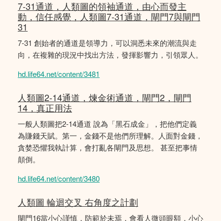
7-31通道，人類圖的領袖通道，由心而發主
動，信任感覺，人類圖7-31通道，閘門7與閘門
31
7-31 創始者的通道是領導力，可以洞悉未來的潮流與走
向，在複雜的現況中找出方法，發揮影響力，引領眾人。
hd.life64.net/content/3481
人類圖2-14通道，煉金術通道，閘門2，閘門
14，真正用法
一般人類圖把2-14通道 說為「黑石成金」，把他們定義
為賺錢天賦。第一，金錢不是他們所理解。人面對金錢，
貪婪恐懼我執計算，會打亂各閘門及思想。 甚至把事情
顛倒。
hd.life64.net/content/3480
人類圖 輪迴交叉 右角度之計劃
閘門16當小心謹慎，防範於未焉，會看人微頭眼額，小心