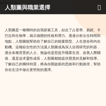
hd.life64.net
人類圖與職業選擇
人類圖是一種獨特的自我探索工具，結合了占星學、易經、卡
巴拉和生物學，揭示個體的性格和潛力。透過分析出生時間和
地點，人類圖能幫助你了解自己的能量類型、人生使命和內在
動機。這種綜合性的方法讓人類圖成為深入自我研究的利器，
適合各種背景的人士。無論你是想提升職業生涯、改善人際關
係，還是追求靈性成長，人類圖都能提供寶貴的見解和指導。
了解自己的獨特特質，將為你開啟新的思維和行動路徑，幫助
你在生活中做出更明智的選擇。