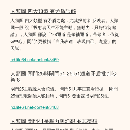
人類圖 四大類型 有矛盾誤解
人類圖 四大類型 有矛盾之處，尤其投射者 反映者。人類
圖一般 說「投射者天生不能主動，無動力，只好待待邀
請」，人類圖 卻說「1-8通道 是領袖通道，帶領者，依從
G中心」閘門1更被指「自我表達、表現自己、創意」的
天賦。
hd.life64.net/content/3469
人類圖 閘門25與閘門51 25-51通道矛盾批判吵
架多
閘門25主觀說人會犯錯。 閘門51凡事正直看證據。 閘門
25無理取鬧他人犯錯時，閘門51發雷霆指閘門25錯。
hd.life64.net/content/3468
人類圖 閘門41是壓力與幻想 並非夢想