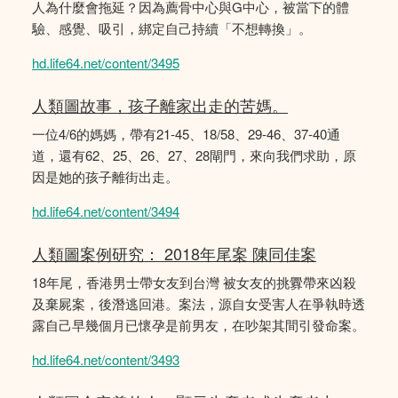
人為什麼會拖延？因為薦骨中心與G中心，被當下的體
驗、感覺、吸引，綁定自己持續「不想轉換」。
hd.life64.net/content/3495
人類圖故事，孩子離家出走的苦媽。
一位4/6的媽媽，帶有21-45、18/58、29-46、37-40通
道，還有62、25、26、27、28閘門，來向我們求助，原
因是她的孩子離街出走。
hd.life64.net/content/3494
人類圖案例研究： 2018年尾案 陳同佳案
18年尾，香港男士帶女友到台灣 被女友的挑釁帶來凶殺
及棄屍案，後潛逃回港。案法，源自女受害人在爭執時透
露自己早幾個月已懷孕是前男友，在吵架其間引發命案。
hd.life64.net/content/3493