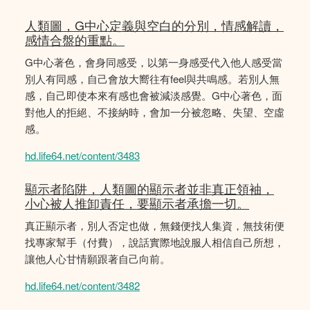
人類圖，G中心定義與空白的分別，情感解讀，
感情合盤的重點。
G中心著色，會身同感受，以第一身感受代入他人感受當
別人有同感，自己會放大嚮往有feel與共鳴感。若別人無
感，自己即使本來有感也會被減淡感覺。G中心著色，面
對他人的拒絕、不接納時，會加一分被忽略、失望、空虛
感。
hd.life64.net/content/3483
顯示者陷阱，人類圖的顯示者並非真正領袖，
小心被人推卸責任，要顯示者承擔一切。
真正顯示者，別人否定也做，無錢便找人集資，無技術便
找專家幫手（付費），說話實際地說服人相信自己所想，
讓他人心甘情願跟著自己向前。
hd.life64.net/content/3482