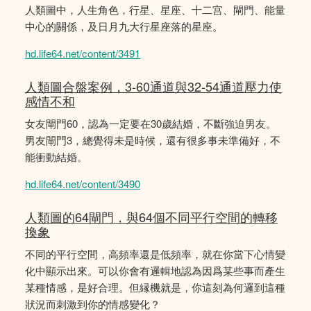
人類圖中，人生角色，行星、星座、十二宫、閘門、能量
中心的關係，及日月九大行星座落的星座。
hd.life64.net/content/3491
人類圖合盤案例，3-60通道與32-54通道壓力使
感情不和
女友閘門60，認為一定要在30歲結婚，不斷強迫男友。
男友閘門3，總覺得未是時候，還有很多事未準備好，不
能衝動結婚。
hd.life64.net/content/3490
人類圖的64閘門，與64個不同平行空間的轉移
換象
不同的平行空間，高頻率還是低頻率，就在你當下心情變
化中顯示出來。可以你會有邏輯地認為因爲某些事而產生
某種情感，是好合理。但縁機就是，你這刻為何邏到這種
狀況而刺激到你的情感變化？