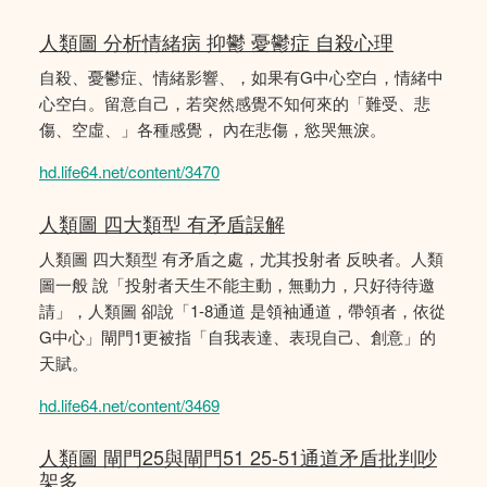
人類圖 分析情緒病 抑鬱 憂鬱症 自殺心理
自殺、憂鬱症、情緒影響、，如果有G中心空白，情緒中
心空白。留意自己，若突然感覺不知何來的「難受、悲
傷、空虛、」各種感覺， 內在悲傷，慾哭無淚。
hd.life64.net/content/3470
人類圖 四大類型 有矛盾誤解
人類圖 四大類型 有矛盾之處，尤其投射者 反映者。人類
圖一般 說「投射者天生不能主動，無動力，只好待待邀
請」，人類圖 卻說「1-8通道 是領袖通道，帶領者，依從
G中心」閘門1更被指「自我表達、表現自己、創意」的
天賦。
hd.life64.net/content/3469
人類圖 閘門25與閘門51 25-51通道矛盾批判吵
架多