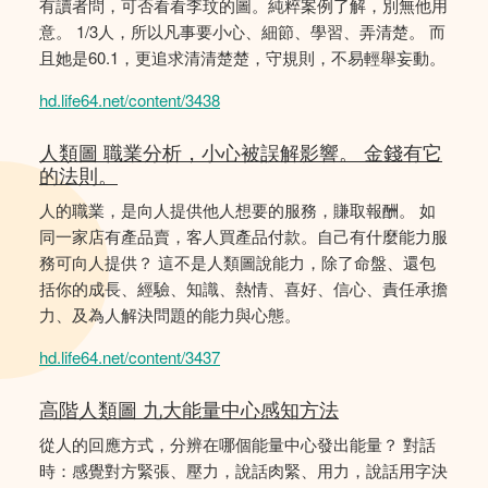
有讀者問，可否看看李玟的圖。純粹案例了解，別無他用
意。 1/3人，所以凡事要小心、細節、學習、弄清楚。 而
且她是60.1，更追求清清楚楚，守規則，不易輕舉妄動。
hd.life64.net/content/3438
人類圖 職業分析，小心被誤解影響。 金錢有它
的法則。
人的職業，是向人提供他人想要的服務，賺取報酬。 如
同一家店有產品賣，客人買產品付款。自己有什麼能力服
務可向人提供？ 這不是人類圖說能力，除了命盤、還包
括你的成長、經驗、知識、熱情、喜好、信心、責任承擔
力、及為人解決問題的能力與心態。
hd.life64.net/content/3437
高階人類圖 九大能量中心感知方法
從人的回應方式，分辨在哪個能量中心發出能量？ 對話
時：感覺對方緊張、壓力，說話肉緊、用力，說話用字決