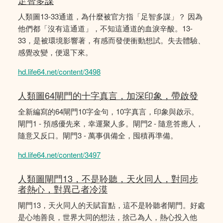
足智多謀
人類圖13-33通道，為什麼被官方指「足智多謀」？ 因為
他們都「沒有這通道」，不知這通道的血淚辛酸。13-
33，是被環境影響著，有感而發便衝動想試。失去體驗、
感覺改變，便退下來。
hd.life64.net/content/3498
人類圖64閘門的十字真言，加深印象，帶啟發
全新編寫的64閘門10字金句，10字真言，印象與啟示。
閘門1 - 預感優先來，幸運聚人多。閘門2 - 隨意答應人，
隨意又反口。閘門3 - 萬事俱備全，囤積再準備。
hd.life64.net/content/3497
人類圖閘門13，不是聆聽，天火同人，對同步
者熱心，對異己者冷漠
閘門13，天火同人的天賦盲點，這不是聆聽者閘門。好處
是心地善良，世界大同的想法，捨己為人，熱心投入他