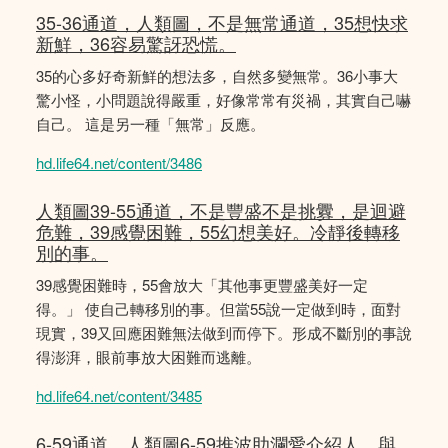
35-36通道，人類圖，不是無常通道，35想快求
新鮮，36容易驚訝恐慌。
35的心多好奇新鮮的想法多，自然多變無常。36小事大
驚小怪，小問題說得嚴重，好像常常有災禍，其實自己嚇
自己。 這是另一種「無常」反應。
hd.life64.net/content/3486
人類圖39-55通道，不是豐盛不是挑釁，是迴避
危難，39感覺困難，55幻想美好。冷靜後轉移
別的事。
39感覺困難時，55會放大「其他事更豐盛美好一定
得。」 使自己轉移別的事。但當55說一定做到時，面對
現實，39又回應困難無法做到而停下。形成不斷別的事說
得澎湃，眼前事放大困難而逃離。
hd.life64.net/content/3485
6-59通道，人類圖6-59推波助瀾愛介紹人，與