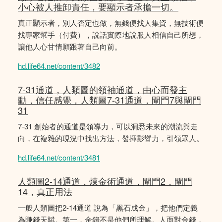
小心被人推卸責任，要顯示者承擔一切。
真正顯示者，別人否定也做，無錢便找人集資，無技術便
找專家幫手（付費），說話實際地說服人相信自己所想，
讓他人心甘情願跟著自己向前。
hd.life64.net/content/3482
7-31通道，人類圖的領袖通道，由心而發主
動，信任感覺，人類圖7-31通道，閘門7與閘門
31
7-31 創始者的通道是領導力，可以洞悉未來的潮流與走
向，在複雜的現況中找出方法，發揮影響力，引領眾人。
hd.life64.net/content/3481
人類圖2-14通道，煉金術通道，閘門2，閘門
14，真正用法
一般人類圖把2-14通道 說為「黑石成金」，把他們定義
為賺錢天賦。第一，金錢不是他們所理解。人面對金錢，