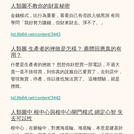
人類圖不教你的財富秘密
金錢模式，比行為重要，看看自己有否跌入個黑洞 有同
學問「我好努力賺錢，但財來財去。淨不了。」
hd.life64.net/content/3443
人類圖 生產者的挫敗是怎樣？ 薦體回應真的有
用？
什麼是生產者的挫敗？ 想想你好想買一部電話，不過大
貴一直不捨得買，到你真的說服自己要買了，去到店中，
發現無貨，停產，你以後也無法買了。 這種體驗，就是
挫敗。
hd.life64.net/content/3442
人類圖中 根中心與根中心閘門模式 綁定心智 失
去可以性
根中心，在脈輪中，對應海底輪。海底輪，本意是建基於