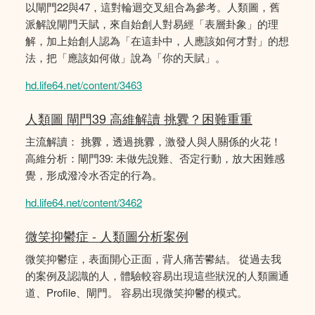
以閘門22與47，這對輪迴交叉組合為參考。人類圖，舊
派解說閘門天賦，來自始創人對易經「表層卦象」的理
解，加上始創人認為「在這卦中，人應該如何才對」的想
法，把「應該如何做」說為「你的天賦」。
hd.life64.net/content/3463
人類圖 閘門39 高維解讀 挑釁？困難重重
主流解讀： 挑釁，透過挑釁，激發人與人關係的火花！
高維分析：閘門39: 未做先說難、否定行動，放大困難感
覺，形成潑冷水否定的行為。
hd.life64.net/content/3462
微笑抑鬱症 - 人類圖分析案例
微笑抑鬱症，表面開心正面，背人痛苦鬰結。 從過去我
的案例及認識的人，體驗較容易出現這些狀況的人類圖通
道、Profile、閘門。 容易出現微笑抑鬱的模式。