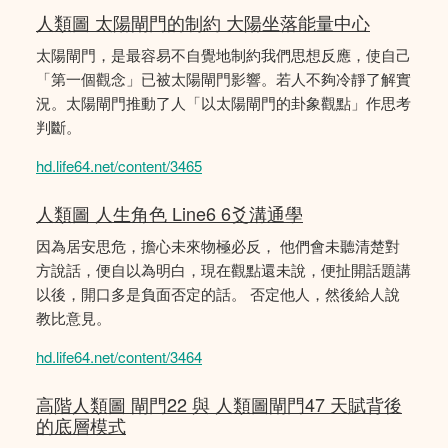
人類圖 太陽閘門的制約 大陽坐落能量中心
太陽閘門，是最容易不自覺地制約我們思想反應，使自己
「第一個觀念」已被太陽閘門影響。若人不夠冷靜了解實
況。太陽閘門推動了人「以太陽閘門的卦象觀點」作思考
判斷。
hd.life64.net/content/3465
人類圖 人生角色 Line6 6爻溝通學
因為居安思危，擔心未來物極必反， 他們會未聽清楚對
方說話，便自以為明白，現在觀點還未說，便扯開話題講
以後，開口多是負面否定的話。 否定他人，然後給人說
教比意見。
hd.life64.net/content/3464
高階人類圖 閘門22 與 人類圖閘門47 天賦背後
的底層模式