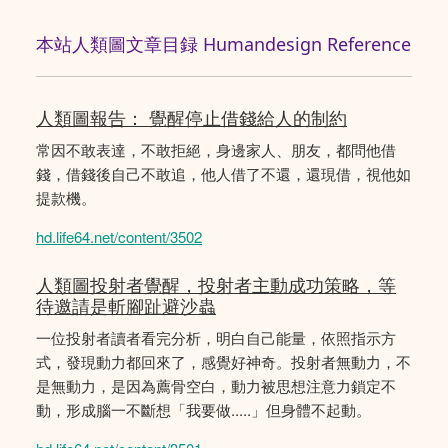
本站人類圖文章目録 Humandesign Reference
人類圖報告： 覺醒停止借錢給人的制約
常因不敢表達，不敢拒絕，身邊家人、朋友，都問他借
錢，借錢後自己不敢追，他人借了不還，還現借，視他如
提款機。
hd.life64.net/content/3502
人類圖投射者覺醒，投射者主動成功策略，等
待邀請是斬腳趾避沙蟲
一位投射者讀者看完分析，明白自己能量，依照指示方
式，發現動力都回來了，感覺好神奇。投射者無動力，不
是無動力，是因為薦骨空白，動力被思想注意力鎖定不
動，形成腦一不斷想「我要做.....」但身體不起動。