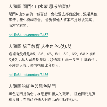
人類圖 閘門4 山水蒙 思考的盲點
閘門4 山水蒙的一種盲點，會把過去部份記憶，混淆其他
事情，產生模糊誤會。 會覺得他人答案不是最後答案，
而左問右問。
hd.life64.net/content/3457
人類圖 親子教育 人生角色5爻6爻
這裡有父母是3/5、3/6、4/6、5/1、5/2、6/2、6/3？ 有5
爻6爻，為人思考反應快，領悟高！ 舉一反三！ 溝通快，
不愛聽人說，傾向指揮比音見人。
hd.life64.net/content/3456
人類圖的紅色與黑色閘門
黑色閘門是信念，在思想影響人的觀點。 紅色閘門是實
相反射，在自己與他人對自己的互動中顯示。