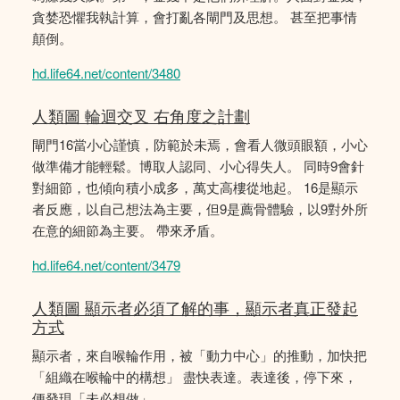
貪婪恐懼我執計算，會打亂各閘門及思想。 甚至把事情
顛倒。
hd.life64.net/content/3480
人類圖 輪迴交叉 右角度之計劃
閘門16當小心謹慎，防範於未焉，會看人微頭眼額，小心
做準備才能輕鬆。博取人認同、小心得失人。 同時9會針
對細節，也傾向積小成多，萬丈高樓從地起。 16是顯示
者反應，以自己想法為主要，但9是薦骨體驗，以9對外所
在意的細節為主要。 帶來矛盾。
hd.life64.net/content/3479
人類圖 顯示者必須了解的事，顯示者真正發起
方式
顯示者，來自喉輪作用，被「動力中心」的推動，加快把
「組織在喉輪中的構想」 盡快表達。表達後，停下來，
便發現「未必想做」。