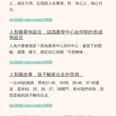
人，成全大局。忘我投入在事情，對「有心人」熱心付
出。
hd.life64.net/content/3496
人類圖看拖延症，認識薦骨中心如何制約形成
拖延症
人為什麼會拖延？因為薦骨中心與G中心，被當下的體
驗、感覺、吸引，綁定自己持續「不想轉換」。
hd.life64.net/content/3495
人類圖故事，孩子離家出走的苦媽。
一位4/6的媽媽，帶有21-45、18/58、29-46、37-40通
道，還有62、25、26、27、28閘門，來向我們求助，原
因是她的孩子離街出走。
hd.life64.net/content/3494