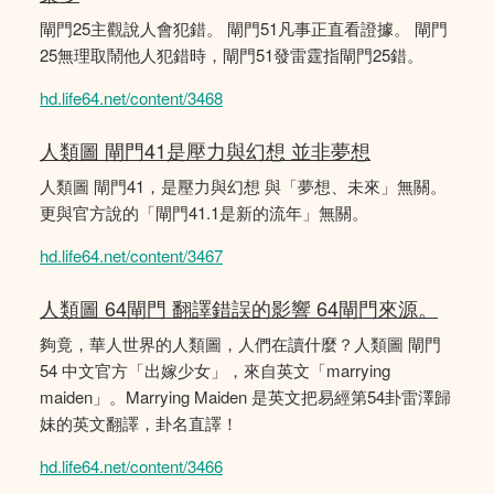
閘門25主觀說人會犯錯。 閘門51凡事正直看證據。 閘門
25無理取鬧他人犯錯時，閘門51發雷霆指閘門25錯。
hd.life64.net/content/3468
人類圖 閘門41是壓力與幻想 並非夢想
人類圖 閘門41，是壓力與幻想 與「夢想、未來」無關。
更與官方說的「閘門41.1是新的流年」無關。
hd.life64.net/content/3467
人類圖 64閘門 翻譯錯誤的影響 64閘門來源。
夠竟，華人世界的人類圖，人們在讀什麼？人類圖 閘門
54 中文官方「出嫁少女」，來自英文「marrying
maiden」。Marrying Maiden 是英文把易經第54卦雷澤歸
妹的英文翻譯，卦名直譯！
hd.life64.net/content/3466