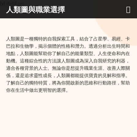
hd.life64.net
人類圖與職業選擇
人類圖是一種獨特的自我探索工具，結合了占星學、易經、卡
巴拉和生物學，揭示個體的性格和潛力。透過分析出生時間和
地點，人類圖能幫助你了解自己的能量類型、人生使命和內在
動機。這種綜合性的方法讓人類圖成為深入自我研究的利器，
適合各種背景的人士。無論你是想提升職業生涯、改善人際關
係，還是追求靈性成長，人類圖都能提供寶貴的見解和指導。
了解自己的獨特特質，將為你開啟新的思維和行動路徑，幫助
你在生活中做出更明智的選擇。