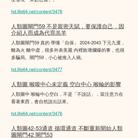
hd.life64.net/content/3478
人類圖閘門59 不是親密天賦，要保護自己，因
介紹人而成為代罪羔羊
人類圖閘門59 真的 學懂「自保」 2024-2043 下元九運，
離為火 離中虛，很多外表美麗 內裡敗壞爛爆的事，也很
多騙局。閘門59，小心被推入人禍。
hd.life64.net/content/3477
人類圖 喉嚨中心未定義 空白中心 喉輪的影響
人類圖中 喉輪中心空白，不是「不說話」，當注意力在
看著東西，會自然說出話來。
hd.life64.net/content/3476
人類圖42-53通道 循環通道 不斷重新開始人類
圖閘門42 閘門53