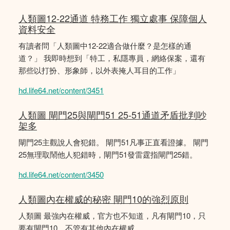
人類圖12-22通道 特務工作 獨立處事 保障個人
資料安全
有讀者問「人類圖中12-22適合做什麼？是怎樣的通
道？」 我即時想到「特工，私隱專員，網絡保案，還有
那些以打扮、形象師，以外表掩人耳目的工作」
hd.life64.net/content/3451
人類圖 閘門25與閘門51 25-51通道矛盾批判吵
架多
閘門25主觀說人會犯錯。 閘門51凡事正直看證據。 閘門
25無理取鬧他人犯錯時，閘門51發雷霆指閘門25錯。
hd.life64.net/content/3450
人類圖內在權威的秘密 閘門10的強烈原則
人類圖 最強內在權威，官方也不知道，凡有閘門10，只
要有閘門10，不管有其他內在權威。