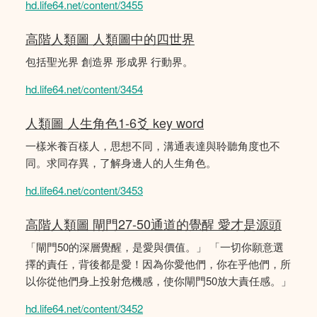
hd.life64.net/content/3455
高階人類圖 人類圖中的四世界
包括聖光界 創造界 形成界 行動界。
hd.life64.net/content/3454
人類圖 人生角色1-6爻 key word
一樣米養百樣人，思想不同，溝通表達與聆聽角度也不
同。求同存異，了解身邊人的人生角色。
hd.life64.net/content/3453
高階人類圖 閘門27-50通道的覺醒 愛才是源頭
「閘門50的深層覺醒，是愛與價值。」 「一切你願意選
擇的責任，背後都是愛！因為你愛他們，你在乎他們，所
以你從他們身上投射危機感，使你閘門50放大責任感。」
hd.life64.net/content/3452