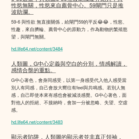
性慾無關，性慾來自薦骨中心。59閘門只是推
波助瀾。
59-6 與性欲 無直接關係，給閘門59的平反😂😂，性慾、
性趣，來自臍輪、薦骨中心的原動力，作為動物的繁殖慾
望，與閘門無關。
hd.life64.net/content/3484
人類圖，G中心定義與空白的分別，情感解讀，
感情合盤的重點。
G中心著色，會身同感受，以第一身感受代入他人感受當
別人有同感，自己會放大嚮往有feel與共鳴感。若別人無
感，自己即使本來有感也會被減淡感覺。G中心著色，面
對他人的拒絕、不接納時，會加一分被忽略、失望、空虛
感。
hd.life64.net/content/3483
顯示者陷阱，人類圖的顯示者並非真正領袖，