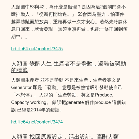
人類圖中53與42，為什麼是循理？是因為這2個閘門會不
斷推動人，「從新再開始過。」 53會因為壓力，怕事件
越弄越亂而想放棄，重頭再做一次才安心。若然先冷靜休
息再回來，就會發現「無須重頭再做，也能一修正回到預
期中。」
hd.life64.net/content/3475
人類圖 覺醒人生 生產者不是勞動，遠離被勞動
的標籤
人類圖生產者 並不是勞動 不是來生產，生產者英文是
Generator 即是「發動」 意思是被熱情吸引發動使自己
「不想停」。人說的「生產勞動」英文是Produce,
Capacity working。 錯誤把generate 解作produce 這個錯
誤 已經是2014年的錯誤。
hd.life64.net/content/3474
人類圖 找回原廠設定，活出設計。高階人類