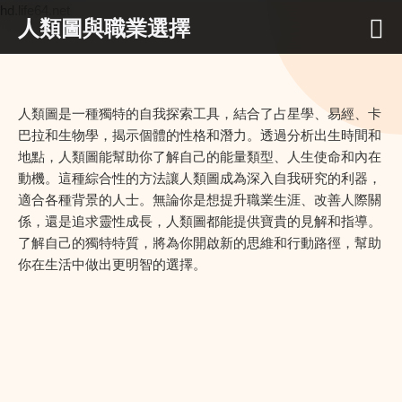
hd.life64.net
人類圖與職業選擇
人類圖是一種獨特的自我探索工具，結合了占星學、易經、卡
巴拉和生物學，揭示個體的性格和潛力。透過分析出生時間和
地點，人類圖能幫助你了解自己的能量類型、人生使命和內在
動機。這種綜合性的方法讓人類圖成為深入自我研究的利器，
適合各種背景的人士。無論你是想提升職業生涯、改善人際關
係，還是追求靈性成長，人類圖都能提供寶貴的見解和指導。
了解自己的獨特特質，將為你開啟新的思維和行動路徑，幫助
你在生活中做出更明智的選擇。