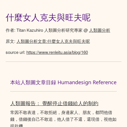
什麼女人克夫與旺夫呢
作者: Titan Kazuhiro 人類圖分析研究專家 @
人類圖分析
原文:
人類圖分析文章:什麼女人克夫與旺夫呢
source url:
https://www.renleitu.asia/blog/160
本站人類圖文章目録 Humandesign Reference
人類圖報告： 覺醒停止借錢給人的制約
常因不敢表達，不敢拒絕，身邊家人、朋友，都問他借
錢，借錢後自己不敢追，他人借了不還，還現借，視他如
提款機。