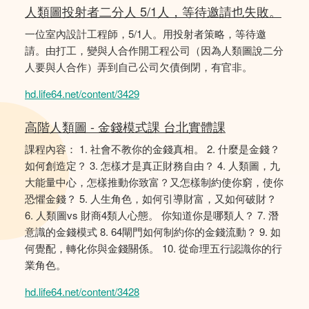
人類圖投射者二分人 5/1人，等待邀請也失敗。
一位室內設計工程師，5/1人。用投射者策略，等待邀
請。由打工，變與人合作開工程公司（因為人類圖說二分
人要與人合作）弄到自己公司欠債倒閉，有官非。
hd.life64.net/content/3429
高階人類圖 - 金錢模式課 台北實體課
課程內容： 1. 社會不教你的金錢真相。 2. 什麼是金錢？
如何創造定？ 3. 怎樣才是真正財務自由？ 4. 人類圖，九
大能量中心，怎樣推動你致富？又怎樣制約使你窮，使你
恐懼金錢？ 5. 人生角色，如何引導財富，又如何破財？
6. 人類圖vs 財商4類人心態。 你知道你是哪類人？ 7. 潛
意識的金錢模式 8. 64閘門如何制約你的金錢流動？ 9. 如
何覺配，轉化你與金錢關係。 10. 從命理五行認識你的行
業角色。
hd.life64.net/content/3428