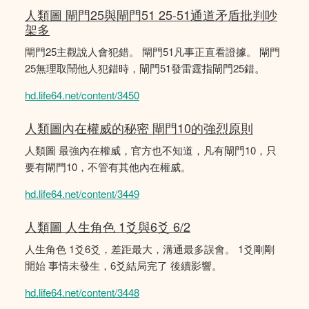
人類圖 閘門25與閘門51 25-51通道矛盾批判吵
架多
閘門25主觀說人會犯錯。 閘門51凡事正直看證據。 閘門
25無理取鬧他人犯錯時，閘門51發雷霆指閘門25錯。
hd.life64.net/content/3450
人類圖內在權威的秘密 閘門10的強烈原則
人類圖 最強內在權威，官方也不知道，凡有閘門10，只
要有閘門10，不管有其他內在權威。
hd.life64.net/content/3449
人類圖 人生角色 1爻與6爻 6/2
人生角色 1爻6爻，差距最大，溝通最多誤會。 1爻剛剛
開始 事情未發生，6爻結局完了 後續影響。
hd.life64.net/content/3448