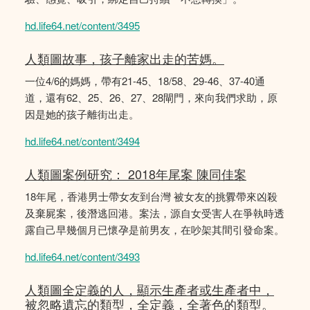
hd.life64.net/content/3495
人類圖故事，孩子離家出走的苦媽。
一位4/6的媽媽，帶有21-45、18/58、29-46、37-40通
道，還有62、25、26、27、28閘門，來向我們求助，原
因是她的孩子離街出走。
hd.life64.net/content/3494
人類圖案例研究： 2018年尾案 陳同佳案
18年尾，香港男士帶女友到台灣 被女友的挑釁帶來凶殺
及棄屍案，後潛逃回港。案法，源自女受害人在爭執時透
露自己早幾個月已懷孕是前男友，在吵架其間引發命案。
hd.life64.net/content/3493
人類圖全定義的人，顯示生產者或生產者中，
被忽略遺忘的類型，全定義，全著色的類型。