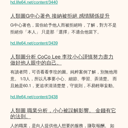
hd.life64.net/content/3440
人類圖G中心著色 接納被拒絕 感情關係提升
G中心著色，當你給予他人而被拒絕時，了解，對方不是
拒絕你「本人」 只是那「選擇」不適合他當下。
hd.life64.net/content/3439
人類圖分析 CoCo Lee 李玟小心謹慎努力盡力
做好他人眼中的自己。
有讀者問，可否看看李玟的圖。純粹案例了解，別無他用
意。 1/3人，所以凡事要小心、細節、學習、弄清楚。 而
且她是60.1，更追求清清楚楚，守規則，不易輕舉妄動。
hd.life64.net/content/3438
人類圖 職業分析，小心被誤解影響。 金錢有它
的法則。
人的職業，是向人提供他人想要的服務，賺取報酬。 如