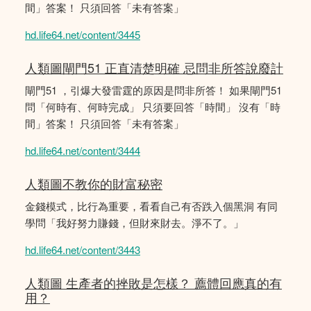
間」答案！ 只須回答「未有答案」
hd.life64.net/content/3445
人類圖閘門51 正直清楚明確 忌問非所答說廢計
閘門51 ，引爆大發雷霆的原因是問非所答！ 如果閘門51
問「何時有、何時完成」 只須要回答「時間」 沒有「時
間」答案！ 只須回答「未有答案」
hd.life64.net/content/3444
人類圖不教你的財富秘密
金錢模式，比行為重要，看看自己有否跌入個黑洞 有同
學問「我好努力賺錢，但財來財去。淨不了。」
hd.life64.net/content/3443
人類圖 生產者的挫敗是怎樣？ 薦體回應真的有
用？