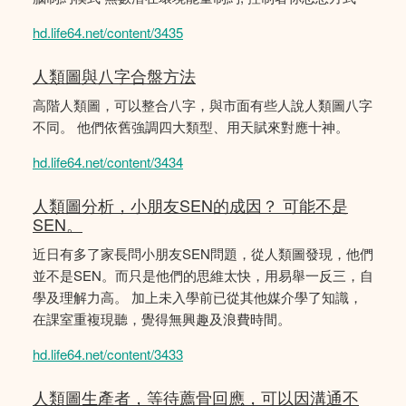
hd.life64.net/content/3435
人類圖與八字合盤方法
高階人類圖，可以整合八字，與市面有些人說人類圖八字
不同。 他們依舊強調四大類型、用天賦來對應十神。
hd.life64.net/content/3434
人類圖分析，小朋友SEN的成因？ 可能不是
SEN。
近日有多了家長問小朋友SEN問題，從人類圖發現，他們
並不是SEN。而只是他們的思維太快，用易舉一反三，自
學及理解力高。 加上未入學前已從其他媒介學了知識，
在課室重複現聽，覺得無興趣及浪費時間。
hd.life64.net/content/3433
人類圖生產者，等待薦骨回應，可以因溝通不