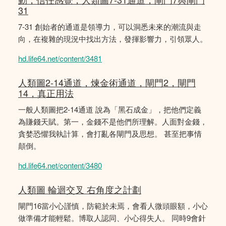
31
7-31 創始者的通道是領導力，可以洞悉未來的潮流與走
向，在複雜的現況中找出方法，發揮影響力，引領眾人。
hd.life64.net/content/3481
人類圖2-14通道，煉金術通道，閘門2，閘門
14，真正用法
一般人類圖把2-14通道 說為「黑石成金」，把他們定義
為賺錢天賦。第一，金錢不是他們所理解。人面對金錢，
貪婪恐懼我執計算，會打亂各閘門及思想。 甚至把事情
顛倒。
hd.life64.net/content/3480
人類圖 輪迴交叉 右角度之計劃
閘門16當小心謹慎，防範於未焉，會看人微頭眼額，小心
做準備才能輕鬆。博取人認同、小心得失人。 同時9會針