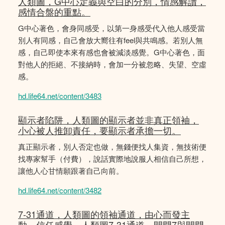
人類圖，G中心定義與空白的分別，情感解讀，
感情合盤的重點。
G中心著色，會身同感受，以第一身感受代入他人感受當
別人有同感，自己會放大嚮往有feel與共鳴感。若別人無
感，自己即使本來有感也會被減淡感覺。G中心著色，面
對他人的拒絕、不接納時，會加一分被忽略、失望、空虛
感。
hd.life64.net/content/3483
顯示者陷阱，人類圖的顯示者並非真正領袖，
小心被人推卸責任，要顯示者承擔一切。
真正顯示者，別人否定也做，無錢便找人集資，無技術便
找專家幫手（付費），說話實際地說服人相信自己所想，
讓他人心甘情願跟著自己向前。
hd.life64.net/content/3482
7-31通道，人類圖的領袖通道，由心而發主
動，信任感覺，人類圖7-31通道，閘門7與閘門