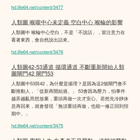
hd.life64.net/content/3477
人類圖 喉嚨中心未定義 空白中心 喉輪的影響
人類圖中 喉輪中心空白，不是「不說話」，當注意力在
看著東西，會自然說出話來。
hd.life64.net/content/3476
人類圖42-53通道 循環通道 不斷重新開始人類
圖閘門42 閘門53
人類圖中53與42，為什麼是循理？是因為這2個閘門會不
斷推動人，「從新再開始過。」 53會因為壓力，怕事件
越弄越亂而想放棄，重頭再做一次才安心。若然先冷靜休
息再回來，就會發現「無須重頭再做，也能一修正回到預
期中。」
hd.life64.net/content/3475