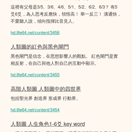
這裡有父母是3/5、3/6、4/6、5/1、5/2、6/2、6/3？ 有5
爻6爻，為人思考反應快，領悟高！ 舉一反三！ 溝通快，
不愛聽人說，傾向指揮比音見人。
hd.life64.net/content/3456
人類圖的紅色與黑色閘門
黑色閘門是信念，在思想影響人的觀點。 紅色閘門是實
相反射，在自己與他人對自己的互動中顯示。
hd.life64.net/content/3455
高階人類圖 人類圖中的四世界
包括聖光界 創造界 形成界 行動界。
hd.life64.net/content/3454
人類圖 人生角色1-6爻 key word