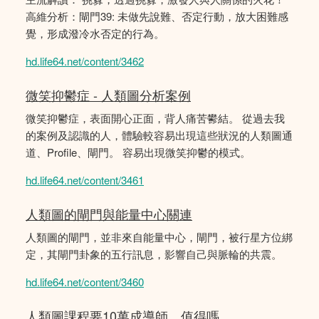
高維分析：閘門39: 未做先說難、否定行動，放大困難感
覺，形成潑冷水否定的行為。
hd.life64.net/content/3462
微笑抑鬱症 - 人類圖分析案例
微笑抑鬱症，表面開心正面，背人痛苦鬰結。 從過去我
的案例及認識的人，體驗較容易出現這些狀況的人類圖通
道、Profile、閘門。 容易出現微笑抑鬱的模式。
hd.life64.net/content/3461
人類圖的閘門與能量中心關連
人類圖的閘門，並非來自能量中心，閘門，被行星方位綁
定，其閘門卦象的五行訊息，影響自己與脈輪的共震。
hd.life64.net/content/3460
人類圖課程要10萬成導師，值得嗎