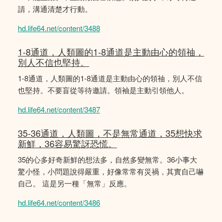
請，溝通清楚才行動。
hd.life64.net/content/3488
1-8通道，人類圖的1-8通道是主動由心的領䄂，
別人不信也堅持。
1-8通道，人類圖的1-8通道是主動由心的領䄂，別人不信
也堅持。不要盲從等待邀請。領袖是主動引領他人。
hd.life64.net/content/3487
35-36通道，人類圖，不是無常通道，35想快求
新鮮，36容易驚訝恐慌。
35的心多好奇新鮮的想法多，自然多變無常。36小事大
驚小怪，小問題說得嚴重，好像常常有災禍，其實自己嚇
自己。 這是另一種「無常」反應。
hd.life64.net/content/3486