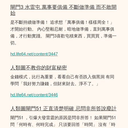
閘門3 水雷屯 萬事要俱備 不斷做準備 而不敢開
始
是不斷持續做準備！ 追求想「萬事俱備！樣樣周全！」
才開始行動。 內心堅毅忍耐，暗地做準備，直到萬事俱
備，才行動實踐。 閘門3喜歡屯積東西，買買買，準備一
切。
hd.life64.net/content/3447
人類圖不教你的財富秘密
金錢模式，比行為重要，看看自己有否跌入個黑洞 有同
學問「我好努力賺錢，但財來財去。淨不了。」
hd.life64.net/content/3446
人類圖閘門51 正直清楚明確 忌問非所答說廢計
閘門51 ，引爆大發雷霆的原因是問非所答！ 如果閘門51
問「何時有、何時完成」 只須要回答「時間」 沒有「時