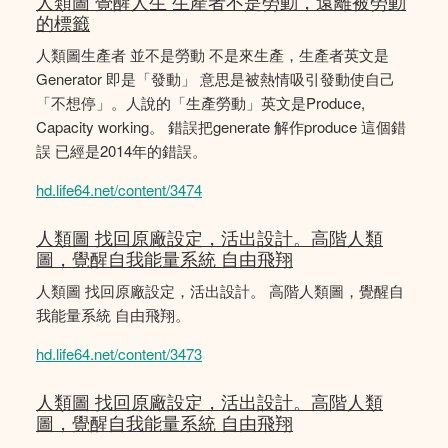
人類圖 覺醒人生 生產者不是勞動，遠離被勞動
的標籤
人類圖生產者 並不是勞動 不是來生產，生產者英文是
Generator 即是「發動」 意思是被熱情吸引發動使自己
「不想停」。人說的「生產勞動」英文是Produce,
Capacity working。 錯誤把generate 解作produce 這個錯
誤 已經是2014年的錯誤。
hd.life64.net/content/3474
人類圖 找回原廠設定，活出設計。高階人類
圖，覺醒自我能量系統 自由飛翔
人類圖 找回原廠設定，活出設計。 高階人類圖，覺醒自
我能量系統 自由飛翔。
hd.life64.net/content/3473
人類圖 找回原廠設定，活出設計。高階人類
圖，覺醒自我能量系統 自由飛翔