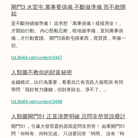
閘門3 水雷屯 萬事要俱備 不斷做準備 而不敢開
始
是不斷持續做準備！ 追求想「萬事俱備！樣樣周全！」
才開始行動。 內心堅毅忍耐，暗地做準備，直到萬事俱
備，才行動實踐。 閘門3喜歡屯積東西，買買買，準備一
切。
hd.life64.net/content/3447
人類圖不教你的財富秘密
金錢模式，比行為重要，看看自己有否跌入個黑洞 有同
學問「我好努力賺錢，但財來財去。淨不了。」
hd.life64.net/content/3446
人類圖閘門51 正直清楚明確 忌問非所答說廢計
閘門51 ，引爆大發雷霆的原因是問非所答！ 如果閘門51
問「何時有、何時完成」 只須要回答「時間」 沒有「時