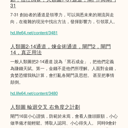
31
7-31 創始者的通道是領導力，可以洞悉未來的潮流與走
向，在複雜的現況中找出方法，發揮影響力，引領眾人。
hd.life64.net/content/3481
人類圖2-14通道，煉金術通道，閘門2，閘門
14，真正用法
一般人類圖把2-14通道 說為「黑石成金」，把他們定義
為賺錢天賦。第一，金錢不是他們所理解。人面對金錢，
貪婪恐懼我執計算，會打亂各閘門及思想。 甚至把事情
顛倒。
hd.life64.net/content/3480
人類圖 輪迴交叉 右角度之計劃
閘門16當小心謹慎，防範於未焉，會看人微頭眼額，小心
做準備才能輕鬆。博取人認同、小心得失人。 同時9會針