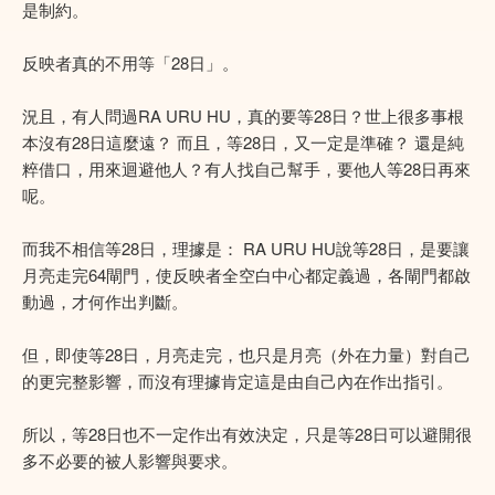
是制約。
反映者真的不用等「28日」。
況且，有人問過RA URU HU，真的要等28日？世上很多事根
本沒有28日這麼遠？ 而且，等28日，又一定是準確？ 還是純
粹借口，用來迴避他人？有人找自己幫手，要他人等28日再來
呢。
而我不相信等28日，理據是： RA URU HU說等28日，是要讓
月亮走完64閘門，使反映者全空白中心都定義過，各閘門都啟
動過，才何作出判斷。
但，即使等28日，月亮走完，也只是月亮（外在力量）對自己
的更完整影響，而沒有理據肯定這是由自己內在作出指引。
所以，等28日也不一定作出有效決定，只是等28日可以避開很
多不必要的被人影響與要求。