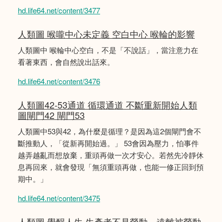
hd.life64.net/content/3477
人類圖 喉嚨中心未定義 空白中心 喉輪的影響
人類圖中 喉輪中心空白，不是「不說話」，當注意力在
看著東西，會自然說出話來。
hd.life64.net/content/3476
人類圖42-53通道 循環通道 不斷重新開始人類
圖閘門42 閘門53
人類圖中53與42，為什麼是循理？是因為這2個閘門會不
斷推動人，「從新再開始過。」 53會因為壓力，怕事件
越弄越亂而想放棄，重頭再做一次才安心。若然先冷靜休
息再回來，就會發現「無須重頭再做，也能一修正回到預
期中。」
hd.life64.net/content/3475
人類圖 覺醒人生 生產者不是勞動，遠離被勞動