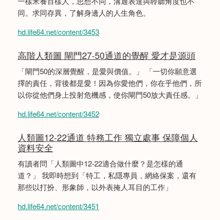
一樣米養百樣人，思想不同，溝通表達與聆聽角度也不
同。求同存異，了解身邊人的人生角色。
hd.life64.net/content/3453
高階人類圖 閘門27-50通道的覺醒 愛才是源頭
「閘門50的深層覺醒，是愛與價值。」 「一切你願意選
擇的責任，背後都是愛！因為你愛他們，你在乎他們，所
以你從他們身上投射危機感，使你閘門50放大責任感。」
hd.life64.net/content/3452
人類圖12-22通道 特務工作 獨立處事 保障個人
資料安全
有讀者問「人類圖中12-22適合做什麼？是怎樣的通
道？」 我即時想到「特工，私隱專員，網絡保案，還有
那些以打扮、形象師，以外表掩人耳目的工作」
hd.life64.net/content/3451