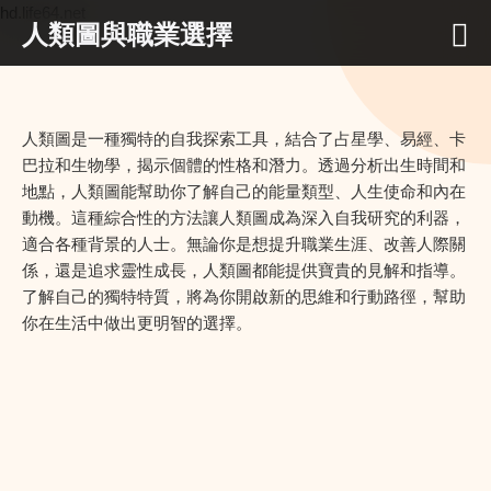
hd.life64.net
人類圖與職業選擇
人類圖是一種獨特的自我探索工具，結合了占星學、易經、卡
巴拉和生物學，揭示個體的性格和潛力。透過分析出生時間和
地點，人類圖能幫助你了解自己的能量類型、人生使命和內在
動機。這種綜合性的方法讓人類圖成為深入自我研究的利器，
適合各種背景的人士。無論你是想提升職業生涯、改善人際關
係，還是追求靈性成長，人類圖都能提供寶貴的見解和指導。
了解自己的獨特特質，將為你開啟新的思維和行動路徑，幫助
你在生活中做出更明智的選擇。