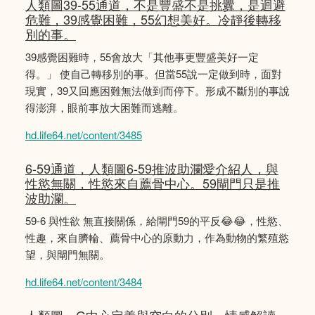
人類圖39-55通道，不是豐盛不是挑釁，是迴避
危難，39感覺困難，55幻想美好。冷靜後轉移
別的事。
39感覺困難時，55會放大「其他事更豐盛美好一定
得。」 使自己轉移別的事。但當55說一定做到時，面對
現實，39又回應困難無法做到而停下。形成不斷別的事說
得澎湃，眼前事放大困難而逃離。
hd.life64.net/content/3485
6-59通道，人類圖6-59推波助瀾愛介紹人，與
性慾無關，性慾來自薦骨中心。59閘門只是推
波助瀾。
59-6 與性欲 無直接關係，給閘門59的平反😂😂，性慾、
性趣，來自臍輪、薦骨中心的原動力，作為動物的繁殖慾
望，與閘門無關。
hd.life64.net/content/3484