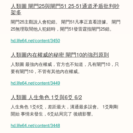
人類圖 閘門25與閘門51 25-51通道矛盾批判吵
架多
閘門25主觀說人會犯錯。 閘門51凡事正直看證據。 閘門
25無理取鬧他人犯錯時，閘門51發雷霆指閘門25錯。
hd.life64.net/content/3450
人類圖內在權威的秘密 閘門10的強烈原則
人類圖 最強內在權威，官方也不知道，凡有閘門10，只
要有閘門10，不管有其他內在權威。
hd.life64.net/content/3449
人類圖 人生角色 1爻與6爻 6/2
人生角色 1爻6爻，差距最大，溝通最多誤會。 1爻剛剛
開始 事情未發生，6爻結局完了 後續影響。
hd.life64.net/content/3448