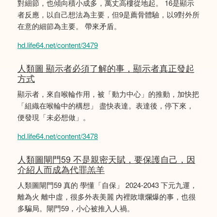
對細節，也傾向積小成多，萬丈高樓從地起。 16是顯示
者反應，以自己想法為主要，但9是薦骨體驗，以9對外所
在意的細節為主要。 帶來矛盾。
hd.life64.net/content/3479
人類圖 顯示者必須了解的事，顯示者真正發起
方式
顯示者，來自喉輪作用，被「動力中心」的推動，加快把
「組織在喉輪中的構想」 盡快表達。表達後，停下來，
便發現「未必想做」。
hd.life64.net/content/3478
人類圖閘門59 不是親密天賦，要保護自己，因
介紹人而成為代罪羔羊
人類圖閘門59 真的 學懂「自保」 2024-2043 下元九運，
離為火 離中虛，很多外表美麗 內裡敗壞爛爆的事，也很
多騙局。閘門59，小心被推入人禍。