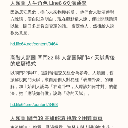
人類圖 人生角色 Line6 6爻溝通學
因為居安思危，擔心未來物極必反， 他們會未聽清楚對
方說話，便自以為明白，現在觀點還未說，便扯開話題講
以後，開口多是負面否定的話。 否定他人，然後給人說
教比意見。
hd.life64.net/content/3464
高階人類圖 閘門22 與 人類圖閘門47 天賦背後
的底層模式
以閘門22與47，這對輪迴交叉組合為參考。人類圖，舊
派解說閘門天賦，來自始創人對易經「表層卦象」的理
解，加上始創人認為「在這卦中，人應該如何才對」的想
法，把「應該如何做」說為「你的天賦」。
hd.life64.net/content/3463
人類圖 閘門39 高維解讀 挑釁？困難重重
主流解讀： 挑釁，透過挑釁，激發人與人關係的火花！