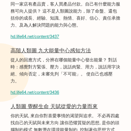
同一家店有產品賣，客人買產品付款。自己有什麼能力服
務可向人提供？ 這不是人類圖說能力，除了命盤、還包
括你的成長、經驗、知識、熱情、喜好、信心、責任承擔
力、及為人解決問題的能力與心態。
hd.life64.net/content/3437
高階人類圖 九大能量中心感知方法
從人的回應方式，分辨在哪個能量中心發出能量？ 對話
時：感覺對方緊張、壓力，說話肉緊、用力，說話用字決
絕、傾向否定，未審先判「不可能」。 使自己也感壓
力。
hd.life64.net/content/3436
人類圖 覺醒生命 天賦從愛的力量而來
你的天賦, 來自你對喜愛事情的渴望與追求。 不必再四處
找自己的天賦與未來方向 讓你恐懼質疑的思想, 是你的頭
腦制約模式 無數潛在環境能量制約, 控制著你思想方式