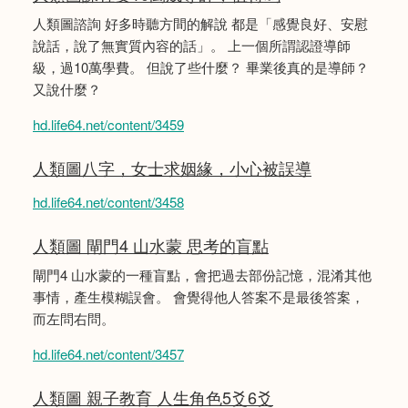
人類圖諮詢 好多時聽方間的解說 都是「感覺良好、安慰
說話，說了無實質內容的話」。 上一個所謂認證導師
級，過10萬學費。 但說了些什麼？ 畢業後真的是導師？
又說什麼？
hd.life64.net/content/3459
人類圖八字，女士求姻緣，小心被誤導
hd.life64.net/content/3458
人類圖 閘門4 山水蒙 思考的盲點
閘門4 山水蒙的一種盲點，會把過去部份記憶，混淆其他
事情，產生模糊誤會。 會覺得他人答案不是最後答案，
而左問右問。
hd.life64.net/content/3457
人類圖 親子教育 人生角色5爻6爻