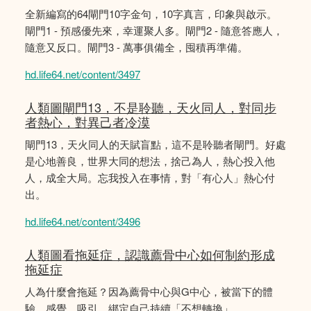
全新編寫的64閘門10字金句，10字真言，印象與啟示。
閘門1 - 預感優先來，幸運聚人多。閘門2 - 隨意答應人，
隨意又反口。閘門3 - 萬事俱備全，囤積再準備。
hd.life64.net/content/3497
人類圖閘門13，不是聆聽，天火同人，對同步
者熱心，對異己者冷漠
閘門13，天火同人的天賦盲點，這不是聆聽者閘門。好處
是心地善良，世界大同的想法，捨己為人，熱心投入他
人，成全大局。忘我投入在事情，對「有心人」熱心付
出。
hd.life64.net/content/3496
人類圖看拖延症，認識薦骨中心如何制約形成
拖延症
人為什麼會拖延？因為薦骨中心與G中心，被當下的體
驗、感覺、吸引，綁定自己持續「不想轉換」。