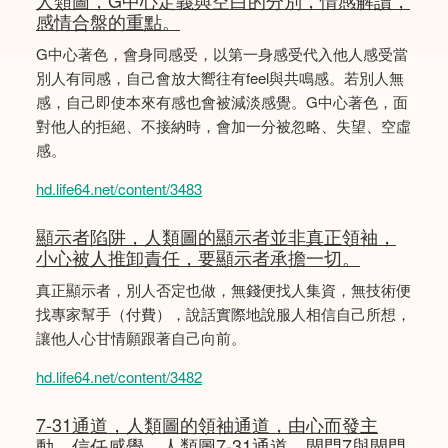
人類圖，G中心定義與空白的分別，情感解讀，
感情合盤的重點。
G中心著色，會身同感受，以第一身感受代入他人感受當
別人有同感，自己會放大嚮往有feel與共鳴感。若別人無
感，自己即使本來有感也會被減淡感覺。G中心著色，面
對他人的拒絕、不接納時，會加一分被忽略、失望、空虛
感。
hd.life64.net/content/3483
顯示者陷阱，人類圖的顯示者並非真正領袖，
小心被人推卸責任，要顯示者承擔一切。
真正顯示者，別人否定也做，無錢便找人集資，無技術便
找專家幫手（付費），說話實際地說服人相信自己所想，
讓他人心甘情願跟著自己向前。
hd.life64.net/content/3482
7-31通道，人類圖的領袖通道，由心而發主
動，信任感覺，人類圖7-31通道，閘門7與閘門