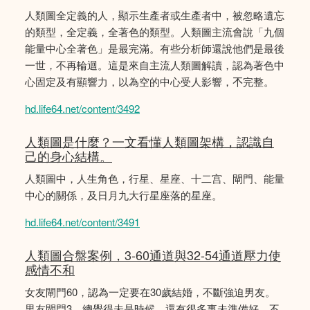
人類圖全定義的人，顯示生產者或生產者中，被忽略遺忘
的類型，全定義，全著色的類型。人類圖主流會說「九個
能量中心全著色」是最完滿。有些分析師還說他們是最後
一世，不再輪迴。這是來自主流人類圖解讀，認為著色中
心固定及有顯響力，以為空的中心受人影響，𣎴完整。
hd.life64.net/content/3492
人類圖是什麼？一文看懂人類圖架構，認識自
己的身心結構。
人類圖中，人生角色，行星、星座、十二宫、閘門、能量
中心的關係，及日月九大行星座落的星座。
hd.life64.net/content/3491
人類圖合盤案例，3-60通道與32-54通道壓力使
感情不和
女友閘門60，認為一定要在30歲結婚，不斷強迫男友。
男友閘門3，總覺得未是時候，還有很多事未準備好，不