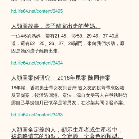
hd.life64.net/content/3495
人類圖故事，孩子離家出走的苦媽。
一位4/6的媽媽，帶有21-45、18/58、29-46、37-40通
道，還有62、25、26、27、28閘門，來向我們求助，原
因是她的孩子離街出走。
hd.life64.net/content/3494
人類圖案例研究： 2018年尾案 陳同佳案
18年尾，香港男士帶女友到台灣 被女友的挑釁帶來凶殺
及棄屍案，後潛逃回港。案法，源自女受害人在爭執時透
露自己早幾個月已懷孕是前男友，在吵架其間引發命案。
hd.life64.net/content/3493
人類圖全定義的人，顯示生產者或生產者中，
被忽略遺忘的類型，全定義，全著色的類型。