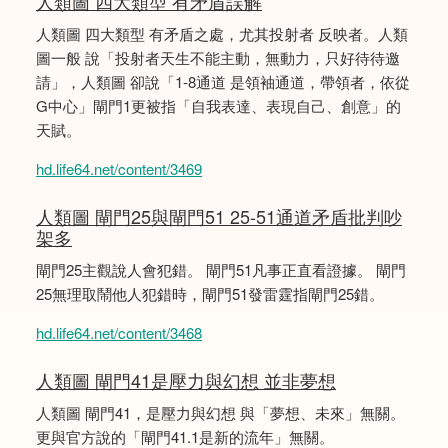
人類圖 四大類型 有矛盾誤解
人類圖 四大類型 有矛盾之處，尤其投射者 反映者。人類
圖一般 說「投射者天生不能主動，無動力，只好待待邀
請」，人類圖 卻說「1-8通道 是領袖通道，帶領者，依從
G中心」閘門1更被指「自我表達、表現自己、創意」的
天賦。
hd.life64.net/content/3469
人類圖 閘門25與閘門51 25-51通道矛盾批判吵
架多
閘門25主觀說人會犯錯。 閘門51凡事正直看證據。 閘門
25無理取鬧他人犯錯時，閘門51發雷霆指閘門25錯。
hd.life64.net/content/3468
人類圖 閘門41是壓力與幻想 並非夢想
人類圖 閘門41，是壓力與幻想 與「夢想、未來」無關。
更與官方說的「閘門41.1是新的流年」無關。