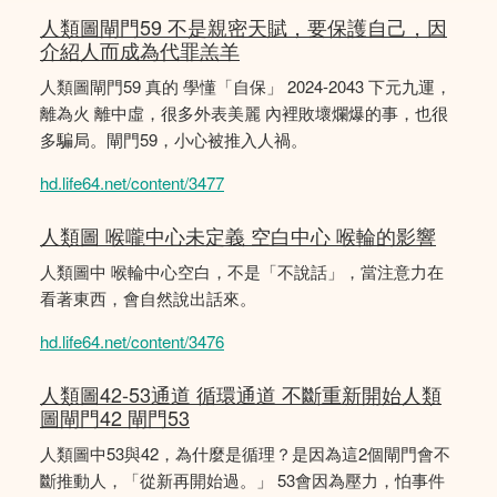
人類圖閘門59 不是親密天賦，要保護自己，因
介紹人而成為代罪羔羊
人類圖閘門59 真的 學懂「自保」 2024-2043 下元九運，
離為火 離中虛，很多外表美麗 內裡敗壞爛爆的事，也很
多騙局。閘門59，小心被推入人禍。
hd.life64.net/content/3477
人類圖 喉嚨中心未定義 空白中心 喉輪的影響
人類圖中 喉輪中心空白，不是「不說話」，當注意力在
看著東西，會自然說出話來。
hd.life64.net/content/3476
人類圖42-53通道 循環通道 不斷重新開始人類
圖閘門42 閘門53
人類圖中53與42，為什麼是循理？是因為這2個閘門會不
斷推動人，「從新再開始過。」 53會因為壓力，怕事件