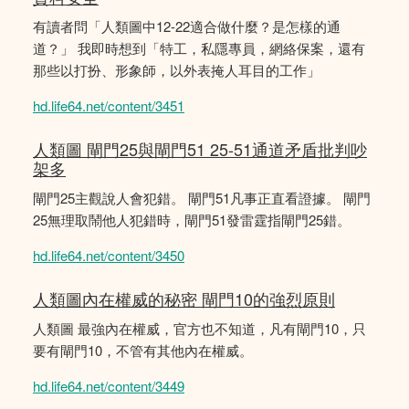
有讀者問「人類圖中12-22適合做什麼？是怎樣的通
道？」 我即時想到「特工，私隱專員，網絡保案，還有
那些以打扮、形象師，以外表掩人耳目的工作」
hd.life64.net/content/3451
人類圖 閘門25與閘門51 25-51通道矛盾批判吵
架多
閘門25主觀說人會犯錯。 閘門51凡事正直看證據。 閘門
25無理取鬧他人犯錯時，閘門51發雷霆指閘門25錯。
hd.life64.net/content/3450
人類圖內在權威的秘密 閘門10的強烈原則
人類圖 最強內在權威，官方也不知道，凡有閘門10，只
要有閘門10，不管有其他內在權威。
hd.life64.net/content/3449