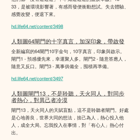
33，是被環境影響著，有感而發便衝動想試。失去體驗、
感覺改變，便退下來。
hd.life64.net/content/3498
人類圖64閘門的十字真言，加深印象，帶啟發
全新編寫的64閘門10字金句，10字真言，印象與啟示。
閘門1 - 預感優先來，幸運聚人多。閘門2 - 隨意答應人，
隨意又反口。閘門3 - 萬事俱備全，囤積再準備。
hd.life64.net/content/3497
人類圖閘門13，不是聆聽，天火同人，對同步
者熱心，對異己者冷漠
閘門13，天火同人的天賦盲點，這不是聆聽者閘門。好處
是心地善良，世界大同的想法，捨己為人，熱心投入他
人，成全大局。忘我投入在事情，對「有心人」熱心付
出。