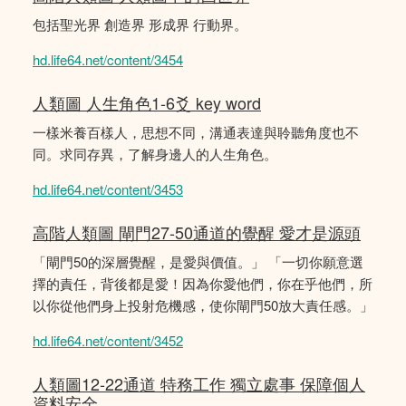
包括聖光界 創造界 形成界 行動界。
hd.life64.net/content/3454
人類圖 人生角色1-6爻 key word
一樣米養百樣人，思想不同，溝通表達與聆聽角度也不
同。求同存異，了解身邊人的人生角色。
hd.life64.net/content/3453
高階人類圖 閘門27-50通道的覺醒 愛才是源頭
「閘門50的深層覺醒，是愛與價值。」 「一切你願意選
擇的責任，背後都是愛！因為你愛他們，你在乎他們，所
以你從他們身上投射危機感，使你閘門50放大責任感。」
hd.life64.net/content/3452
人類圖12-22通道 特務工作 獨立處事 保障個人
資料安全