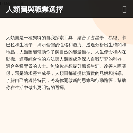
hd.life64.net
人類圖與職業選擇
人類圖是一種獨特的自我探索工具，結合了占星學、易經、卡
巴拉和生物學，揭示個體的性格和潛力。透過分析出生時間和
地點，人類圖能幫助你了解自己的能量類型、人生使命和內在
動機。這種綜合性的方法讓人類圖成為深入自我研究的利器，
適合各種背景的人士。無論你是想提升職業生涯、改善人際關
係，還是追求靈性成長，人類圖都能提供寶貴的見解和指導。
了解自己的獨特特質，將為你開啟新的思維和行動路徑，幫助
你在生活中做出更明智的選擇。