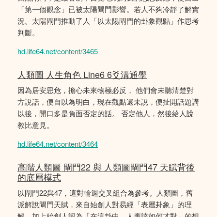
「第一個觀念」已被太陽閘門影響。若人不夠冷靜了解實
況。太陽閘門推動了人「以太陽閘門的卦象觀點」作思考
判斷。
hd.life64.net/content/3465
人類圖 人生角色 Line6 6爻溝通學
因為居安思危，擔心未來物極必反， 他們會未聽清楚對
方說話，便自以為明白，現在觀點還未說，便扯開話題講
以後，開口多是負面否定的話。 否定他人，然後給人說
教比意見。
hd.life64.net/content/3464
高階人類圖 閘門22 與 人類圖閘門47 天賦背後
的底層模式
以閘門22與47，這對輪迴交叉組合為參考。人類圖，舊
派解說閘門天賦，來自始創人對易經「表層卦象」的理
解，加上始創人認為「在這卦中，人應該如何才對」的想