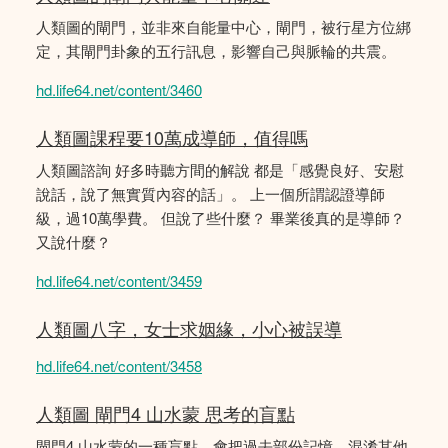
人類圖的閘門，並非來自能量中心，閘門，被行星方位綁
定，其閘門卦象的五行訊息，影響自己與脈輪的共震。
hd.life64.net/content/3460
人類圖課程要10萬成導師，值得嗎
人類圖諮詢 好多時聽方間的解說 都是「感覺良好、安慰
說話，說了無實質內容的話」。 上一個所謂認證導師
級，過10萬學費。 但說了些什麼？ 畢業後真的是導師？
又說什麼？
hd.life64.net/content/3459
人類圖八字，女士求姻緣，小心被誤導
hd.life64.net/content/3458
人類圖 閘門4 山水蒙 思考的盲點
閘門4 山水蒙的一種盲點，會把過去部份記憶，混淆其他