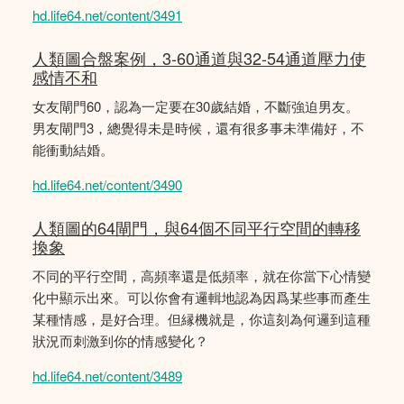
hd.life64.net/content/3491
人類圖合盤案例，3-60通道與32-54通道壓力使
感情不和
女友閘門60，認為一定要在30歲結婚，不斷強迫男友。
男友閘門3，總覺得未是時候，還有很多事未準備好，不
能衝動結婚。
hd.life64.net/content/3490
人類圖的64閘門，與64個不同平行空間的轉移
換象
不同的平行空間，高頻率還是低頻率，就在你當下心情變
化中顯示出來。可以你會有邏輯地認為因爲某些事而產生
某種情感，是好合理。但縁機就是，你這刻為何邏到這種
狀況而刺激到你的情感變化？
hd.life64.net/content/3489