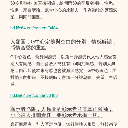
59-6 與性欲 無直接關係，給閘門59的平反😂😂，性慾、
性趣，來自臍輪、薦骨中心的原動力，作為動物的繁殖慾
望，與閘門無關。
hd.life64.net/content/3484
人類圖，G中心定義與空白的分別，情感解讀，
感情合盤的重點。
G中心著色，會身同感受，以第一身感受代入他人感受當
別人有同感，自己會放大嚮往有feel與共鳴感。若別人無
感，自己即使本來有感也會被減淡感覺。G中心著色，面
對他人的拒絕、不接納時，會加一分被忽略、失望、空虛
感。
hd.life64.net/content/3483
顯示者陷阱，人類圖的顯示者並非真正領袖，
小心被人推卸責任，要顯示者承擔一切。
真正顯示者，別人否定也做，無錢便找人集資，無技術便