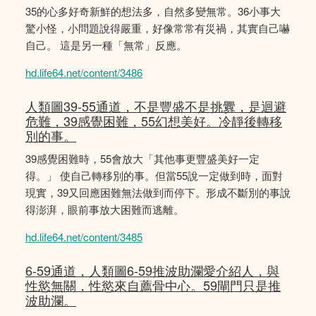
35的心多好奇新鮮的想法多，自然多變無常。36小事大
驚小怪，小問題說得嚴重，好像常常有災禍，其實自己嚇
自己。 這是另一種「無常」反應。
hd.life64.net/content/3486
人類圖39-55通道，不是豐盛不是挑釁，是迴避
危難，39感覺困難，55幻想美好。冷靜後轉移
別的事。
39感覺困難時，55會放大「其他事更豐盛美好一定
得。」 使自己轉移別的事。但當55說一定做到時，面對
現實，39又回應困難無法做到而停下。形成不斷別的事說
得澎湃，眼前事放大困難而逃離。
hd.life64.net/content/3485
6-59通道，人類圖6-59推波助瀾愛介紹人，與
性慾無關，性慾來自薦骨中心。59閘門只是推
波助瀾。