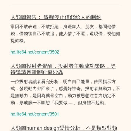
人類圖報告： 覺醒停止借錢給人的制約
常因不敢表達，不敢拒絕，身邊家人、朋友，都問他借
錢，借錢後自己不敢追，他人借了不還，還現借，視他如
提款機。
hd.life64.net/content/3502
人類圖投射者覺醒，投射者主動成功策略，等
待邀請是斬腳趾避沙蟲
一位投射者讀者看完分析，明白自己能量，依照指示方
式，發現動力都回來了，感覺好神奇。投射者無動力，不
是無動力，是因為薦骨空白，動力被思想注意力鎖定不
動，形成腦一不斷想「我要做.....」但身體不起動。
hd.life64.net/content/3501
人類圖human design愛情分析，不是類型對類