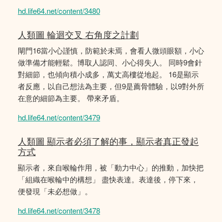
hd.life64.net/content/3480
人類圖 輪迴交叉 右角度之計劃
閘門16當小心謹慎，防範於未焉，會看人微頭眼額，小心
做準備才能輕鬆。博取人認同、小心得失人。 同時9會針
對細節，也傾向積小成多，萬丈高樓從地起。 16是顯示
者反應，以自己想法為主要，但9是薦骨體驗，以9對外所
在意的細節為主要。 帶來矛盾。
hd.life64.net/content/3479
人類圖 顯示者必須了解的事，顯示者真正發起
方式
顯示者，來自喉輪作用，被「動力中心」的推動，加快把
「組織在喉輪中的構想」 盡快表達。表達後，停下來，
便發現「未必想做」。
hd.life64.net/content/3478