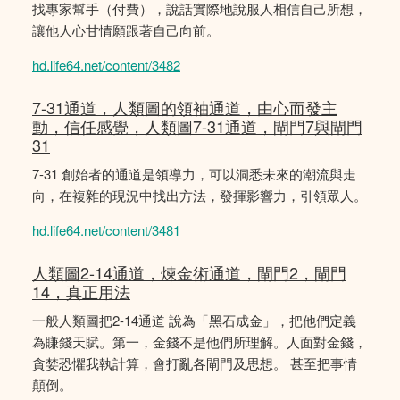
找專家幫手（付費），說話實際地說服人相信自己所想，
讓他人心甘情願跟著自己向前。
hd.life64.net/content/3482
7-31通道，人類圖的領袖通道，由心而發主
動，信任感覺，人類圖7-31通道，閘門7與閘門
31
7-31 創始者的通道是領導力，可以洞悉未來的潮流與走
向，在複雜的現況中找出方法，發揮影響力，引領眾人。
hd.life64.net/content/3481
人類圖2-14通道，煉金術通道，閘門2，閘門
14，真正用法
一般人類圖把2-14通道 說為「黑石成金」，把他們定義
為賺錢天賦。第一，金錢不是他們所理解。人面對金錢，
貪婪恐懼我執計算，會打亂各閘門及思想。 甚至把事情
顛倒。