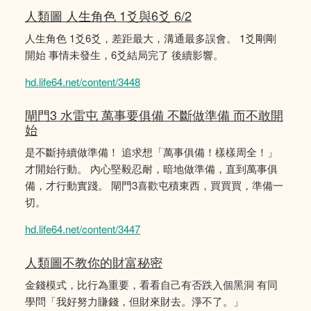
人類圖 人生角色 1爻與6爻 6/2
人生角色 1爻6爻，差距最大，溝通最多誤會。 1爻剛剛
開始 事情未發生，6爻結局完了 後續影響。
hd.life64.net/content/3448
閘門3 水雷屯 萬事要俱備 不斷做準備 而不敢開
始
是不斷持續做準備！ 追求想「萬事俱備！樣樣周全！」
才開始行動。 內心堅毅忍耐，暗地做準備，直到萬事俱
備，才行動實踐。 閘門3喜歡屯積東西，買買買，準備一
切。
hd.life64.net/content/3447
人類圖不教你的財富秘密
金錢模式，比行為重要，看看自己有否跌入個黑洞 有同
學問「我好努力賺錢，但財來財去。淨不了。」