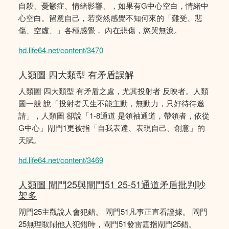
自殺、憂鬱症、情緒影響、，如果有G中心空白，情緒中
心空白。留意自己，若突然感覺不知何來的「難受、悲
傷、空虛、」各種感覺， 內在悲傷，慾哭無淚。
hd.life64.net/content/3470
人類圖 四大類型 有矛盾誤解
人類圖 四大類型 有矛盾之處，尤其投射者 反映者。人類
圖一般 說「投射者天生不能主動，無動力，只好待待邀
請」，人類圖 卻說「1-8通道 是領袖通道，帶領者，依從
G中心」閘門1更被指「自我表達、表現自己、創意」的
天賦。
hd.life64.net/content/3469
人類圖 閘門25與閘門51 25-51通道矛盾批判吵
架多
閘門25主觀說人會犯錯。 閘門51凡事正直看證據。 閘門
25無理取鬧他人犯錯時，閘門51發雷霆指閘門25錯。