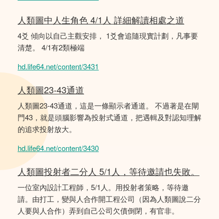
人類圖中人生角色 4/1人 詳細解讀相處之道
4爻 傾向以自己主觀安排， 1爻會追隨現實計劃，凡事要
清楚。 4/1有2類極端
hd.life64.net/content/3431
人類圖23-43通道
人類圖23-43通道，這是一條顯示者通道。 不過著是在閘
門43，就是頭腦影響為投射式通道，把遇輯及對認知理解
的追求投射放大。
hd.life64.net/content/3430
人類圖投射者二分人 5/1人，等待邀請也失敗。
一位室內設計工程師，5/1人。用投射者策略，等待邀
請。由打工，變與人合作開工程公司（因為人類圖說二分
人要與人合作）弄到自己公司欠債倒閉，有官非。