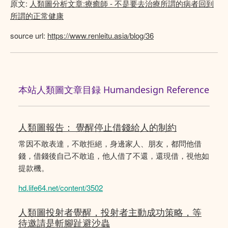
原文:
人類圖分析文章:療癒師 - 不是要去治療所謂的病者回到
所謂的正常健康
source url:
https://www.renleitu.asia/blog/36
本站人類圖文章目録 Humandesign Reference
人類圖報告： 覺醒停止借錢給人的制約
常因不敢表達，不敢拒絕，身邊家人、朋友，都問他借
錢，借錢後自己不敢追，他人借了不還，還現借，視他如
提款機。
hd.life64.net/content/3502
人類圖投射者覺醒，投射者主動成功策略，等
待邀請是斬腳趾避沙蟲