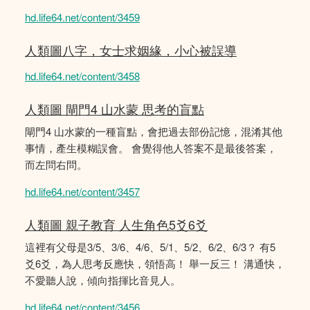
hd.life64.net/content/3459
人類圖八字，女士求姻緣，小心被誤導
hd.life64.net/content/3458
人類圖 閘門4 山水蒙 思考的盲點
閘門4 山水蒙的一種盲點，會把過去部份記憶，混淆其他
事情，產生模糊誤會。 會覺得他人答案不是最後答案，
而左問右問。
hd.life64.net/content/3457
人類圖 親子教育 人生角色5爻6爻
這裡有父母是3/5、3/6、4/6、5/1、5/2、6/2、6/3？ 有5
爻6爻，為人思考反應快，領悟高！ 舉一反三！ 溝通快，
不愛聽人說，傾向指揮比音見人。
hd.life64.net/content/3456