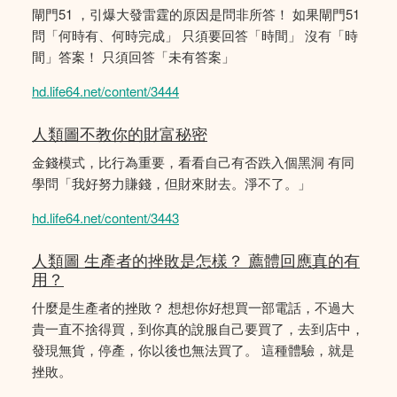
閘門51 ，引爆大發雷霆的原因是問非所答！ 如果閘門51
問「何時有、何時完成」 只須要回答「時間」 沒有「時
間」答案！ 只須回答「未有答案」
hd.life64.net/content/3444
人類圖不教你的財富秘密
金錢模式，比行為重要，看看自己有否跌入個黑洞 有同
學問「我好努力賺錢，但財來財去。淨不了。」
hd.life64.net/content/3443
人類圖 生產者的挫敗是怎樣？ 薦體回應真的有
用？
什麼是生產者的挫敗？ 想想你好想買一部電話，不過大
貴一直不捨得買，到你真的說服自己要買了，去到店中，
發現無貨，停產，你以後也無法買了。 這種體驗，就是
挫敗。