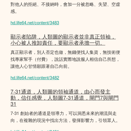
對他人的拒絕、不接納時，會加一分被忽略、失望、空虛
感。
hd.life64.net/content/3483
顯示者陷阱，人類圖的顯示者並非真正領袖，
小心被人推卸責任，要顯示者承擔一切。
真正顯示者，別人否定也做，無錢便找人集資，無技術便
找專家幫手（付費），說話實際地說服人相信自己所想，
讓他人心甘情願跟著自己向前。
hd.life64.net/content/3482
7-31通道，人類圖的領袖通道，由心而發主
動，信任感覺，人類圖7-31通道，閘門7與閘門
31
7-31 創始者的通道是領導力，可以洞悉未來的潮流與走
向，在複雜的現況中找出方法，發揮影響力，引領眾人。