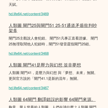
天賦。
hd.life64.net/content/3469
人類圖 閘門25與閘門51 25-51通道矛盾批判吵
架多
閘門25主觀說人會犯錯。 閘門51凡事正直看證據。 閘門
25無理取鬧他人犯錯時，閘門51發雷霆指閘門25錯。
hd.life64.net/content/3468
人類圖 閘門41是壓力與幻想 並非夢想
人類圖 閘門41，是壓力與幻想 與「夢想、未來」無關。
更與官方說的「閘門41.1是新的流年」無關。
hd.life64.net/content/3467
人類圖 64閘門 翻譯錯誤的影響 64閘門來源。
夠竟，華人世界的人類圖，人們在讀什麼？人類圖 閘門