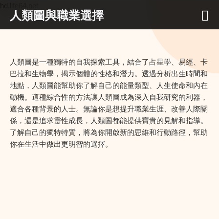
hd.life64.net
人類圖與職業選擇
人類圖是一種獨特的自我探索工具，結合了占星學、易經、卡
巴拉和生物學，揭示個體的性格和潛力。透過分析出生時間和
地點，人類圖能幫助你了解自己的能量類型、人生使命和內在
動機。這種綜合性的方法讓人類圖成為深入自我研究的利器，
適合各種背景的人士。無論你是想提升職業生涯、改善人際關
係，還是追求靈性成長，人類圖都能提供寶貴的見解和指導。
了解自己的獨特特質，將為你開啟新的思維和行動路徑，幫助
你在生活中做出更明智的選擇。