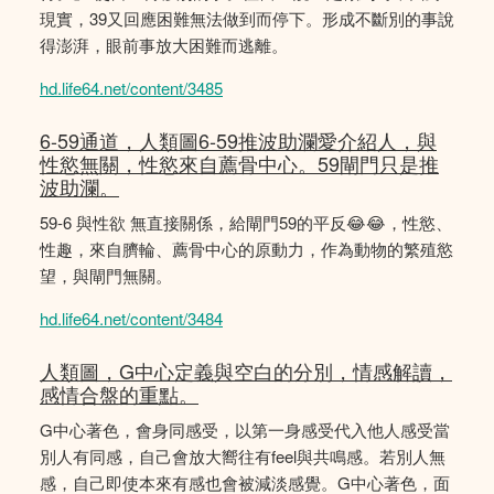
現實，39又回應困難無法做到而停下。形成不斷別的事說
得澎湃，眼前事放大困難而逃離。
hd.life64.net/content/3485
6-59通道，人類圖6-59推波助瀾愛介紹人，與
性慾無關，性慾來自薦骨中心。59閘門只是推
波助瀾。
59-6 與性欲 無直接關係，給閘門59的平反😂😂，性慾、
性趣，來自臍輪、薦骨中心的原動力，作為動物的繁殖慾
望，與閘門無關。
hd.life64.net/content/3484
人類圖，G中心定義與空白的分別，情感解讀，
感情合盤的重點。
G中心著色，會身同感受，以第一身感受代入他人感受當
別人有同感，自己會放大嚮往有feel與共鳴感。若別人無
感，自己即使本來有感也會被減淡感覺。G中心著色，面