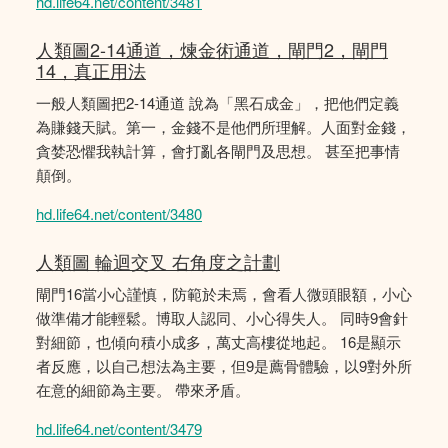
hd.life64.net/content/3481
人類圖2-14通道，煉金術通道，閘門2，閘門
14，真正用法
一般人類圖把2-14通道 說為「黑石成金」，把他們定義
為賺錢天賦。第一，金錢不是他們所理解。人面對金錢，
貪婪恐懼我執計算，會打亂各閘門及思想。 甚至把事情
顛倒。
hd.life64.net/content/3480
人類圖 輪迴交叉 右角度之計劃
閘門16當小心謹慎，防範於未焉，會看人微頭眼額，小心
做準備才能輕鬆。博取人認同、小心得失人。 同時9會針
對細節，也傾向積小成多，萬丈高樓從地起。 16是顯示
者反應，以自己想法為主要，但9是薦骨體驗，以9對外所
在意的細節為主要。 帶來矛盾。
hd.life64.net/content/3479