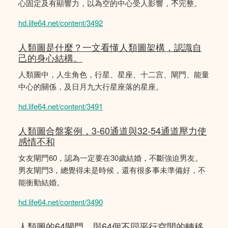
心固定及有顯響力，以為空的中心受人影響，𣎴完整。
hd.life64.net/content/3492
人類圖是什麼？一文看懂人類圖架構，認識自
己的身心結構。
人類圖中，人生角色，行星、星座、十二宫、閘門、能量
中心的關係，及日月九大行星座落的星座。
hd.life64.net/content/3491
人類圖合盤案例，3-60通道與32-54通道壓力使
感情不和
女友閘門60，認為一定要在30歲結婚，不斷強迫男友。
男友閘門3，總覺得未是時候，還有很多事未準備好，不
能衝動結婚。
hd.life64.net/content/3490
人類圖的64閘門，與64個不同平行空間的轉移