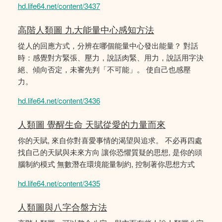
hd.life64.net/content/3437
高階人類圖 九大能量中心感知方法
從人的回應方式，分辨在哪個能量中心發出能量？ 對話
時：感覺對方緊張、壓力，說話肉緊、用力，說話用字決
絕、傾向否定，未審先判「不可能」。 使自己也感壓
力。
hd.life64.net/content/3436
人類圖 覺醒生命 天賦從愛的力量而來
你的天賦, 來自你對喜愛事情的渴望與追求。 不必再四處
找自己的天賦與未來方向 讓你恐懼質疑的思想, 是你的頭
腦制約模式 無數潛在環境能量制約, 控制著你思想方式
hd.life64.net/content/3435
人類圖與八字合盤方法