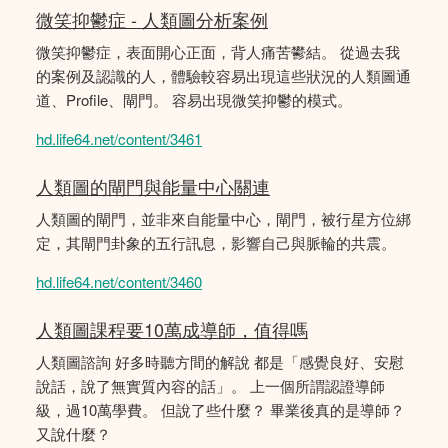
微笑抑鬱症 - 人類圖分析案例
微笑抑鬱症，表面開心正面，背人痛苦鬰結。 從過去我
的案例及認識的人，體驗較容易出現這些狀況的人類圖通
道、Profile、閘門。 容易出現微笑抑鬱的模式。
hd.life64.net/content/3461
人類圖的閘門與能量中心關連
人類圖的閘門，並非來自能量中心，閘門，被行星方位綁
定，其閘門卦象的五行訊息，影響自己與脈輪的共震。
hd.life64.net/content/3460
人類圖課程要10萬成導師，值得嗎
人類圖諮詢 好多時聽方間的解說 都是「感覺良好、安慰
說話，說了無實質內容的話」。 上一個所謂認證導師
級，過10萬學費。 但說了些什麼？ 畢業後真的是導師？
又說什麼？