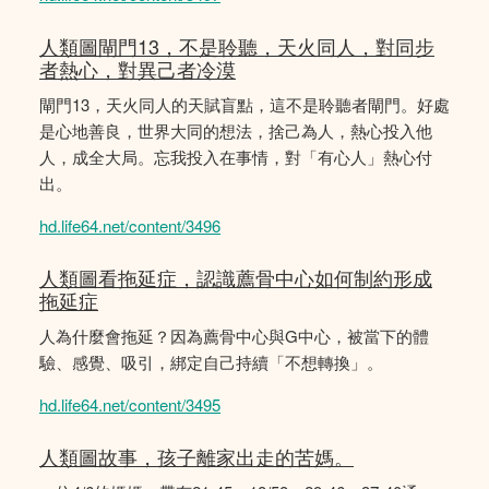
人類圖閘門13，不是聆聽，天火同人，對同步
者熱心，對異己者冷漠
閘門13，天火同人的天賦盲點，這不是聆聽者閘門。好處
是心地善良，世界大同的想法，捨己為人，熱心投入他
人，成全大局。忘我投入在事情，對「有心人」熱心付
出。
hd.life64.net/content/3496
人類圖看拖延症，認識薦骨中心如何制約形成
拖延症
人為什麼會拖延？因為薦骨中心與G中心，被當下的體
驗、感覺、吸引，綁定自己持續「不想轉換」。
hd.life64.net/content/3495
人類圖故事，孩子離家出走的苦媽。