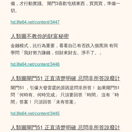
備，才行動實踐。 閘門3喜歡屯積東西，買買買，準備一
切。
hd.life64.net/content/3447
人類圖不教你的財富秘密
金錢模式，比行為重要，看看自己有否跌入個黑洞 有同
學問「我好努力賺錢，但財來財去。淨不了。」
hd.life64.net/content/3446
人類圖閘門51 正直清楚明確 忌問非所答說廢計
閘門51 ，引爆大發雷霆的原因是問非所答！ 如果閘門51
問「何時有、何時完成」 只須要回答「時間」 沒有「時
間」答案！ 只須回答「未有答案」
hd.life64.net/content/3445
人類圖閘門51 正直清楚明確 忌問非所答說廢計