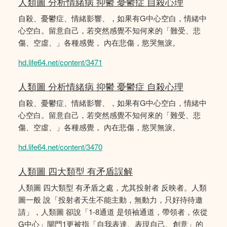
人類圖 分析情緒病 抑鬱 憂鬱症 自殺心理
自殺、憂鬱症、情緒影響、，如果有G中心空白，情緒中
心空白。留意自己，若突然感覺不知何來的「難受、悲
傷、空虛、」各種感覺， 內在悲傷，慾哭無淚。
hd.life64.net/content/3471
人類圖 分析情緒病 抑鬱 憂鬱症 自殺心理
自殺、憂鬱症、情緒影響、，如果有G中心空白，情緒中
心空白。留意自己，若突然感覺不知何來的「難受、悲
傷、空虛、」各種感覺， 內在悲傷，慾哭無淚。
hd.life64.net/content/3470
人類圖 四大類型 有矛盾誤解
人類圖 四大類型 有矛盾之處，尤其投射者 反映者。人類
圖一般 說「投射者天生不能主動，無動力，只好待待邀
請」，人類圖 卻說「1-8通道 是領袖通道，帶領者，依從
G中心」閘門1更被指「自我表達、表現自己、創意」的