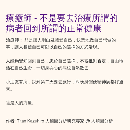
療癒師 - 不是要去治療所謂的
病者回到所謂的正常健康
治療師： 只是讓人明白及接受自己，快樂地做自己想做的
事，讓人相信自己可以以自己的選擇的方式活現。
人能夠覺知回到自己，忠於自己選擇，不被批判否定，自由地
活在自己生命，一切身與心的病也自然散去。
小朋友有病，說到第二天要去旅行，即晚身體便精神病都好過
來。
這是人的力量。
作者: Titan Kazuhiro 人類圖分析研究專家 @
人類圖分析