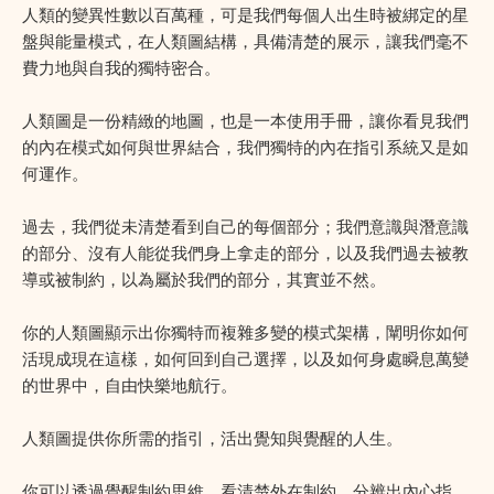
人類的變異性數以百萬種，可是我們每個人出生時被綁定的星
盤與能量模式，在人類圖結構，具備清楚的展示，讓我們毫不
費力地與自我的獨特密合。
人類圖是一份精緻的地圖，也是一本使用手冊，讓你看見我們
的內在模式如何與世界結合，我們獨特的內在指引系統又是如
何運作。
過去，我們從未清楚看到自己的每個部分；我們意識與潛意識
的部分、沒有人能從我們身上拿走的部分，以及我們過去被教
導或被制約，以為屬於我們的部分，其實並不然。
你的人類圖顯示出你獨特而複雜多變的模式架構，闡明你如何
活現成現在這樣，如何回到自己選擇，以及如何身處瞬息萬變
的世界中，自由快樂地航行。
人類圖提供你所需的指引，活出覺知與覺醒的人生。
你可以透過覺醒制約思維，看清楚外在制約，分辨出內心指