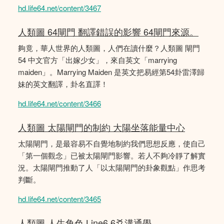
hd.life64.net/content/3467
人類圖 64閘門 翻譯錯誤的影響 64閘門來源。
夠竟，華人世界的人類圖，人們在讀什麼？人類圖 閘門
54 中文官方「出嫁少女」，來自英文「marrying
maiden」。Marrying Maiden 是英文把易經第54卦雷澤歸
妹的英文翻譯，卦名直譯！
hd.life64.net/content/3466
人類圖 太陽閘門的制約 大陽坐落能量中心
太陽閘門，是最容易不自覺地制約我們思想反應，使自己
「第一個觀念」已被太陽閘門影響。若人不夠冷靜了解實
況。太陽閘門推動了人「以太陽閘門的卦象觀點」作思考
判斷。
hd.life64.net/content/3465
人類圖 人生角色 Line6 6爻溝通學