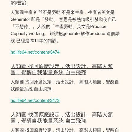
的標籤
人類圖生產者 並不是勞動 不是來生產，生產者英文是
Generator 即是「發動」 意思是被熱情吸引發動使自己
「不想停」。人說的「生產勞動」英文是Produce,
Capacity working。 錯誤把generate 解作produce 這個錯
誤 已經是2014年的錯誤。
hd.life64.net/content/3474
人類圖 找回原廠設定，活出設計。高階人類
圖，覺醒自我能量系統 自由飛翔
人類圖 找回原廠設定，活出設計。 高階人類圖，覺醒自
我能量系統 自由飛翔。
hd.life64.net/content/3473
人類圖 找回原廠設定，活出設計。高階人類
圖，覺醒自我能量系統 自由飛翔
人類圖 找回原廠設定，活出設計。 高階人類圖，覺醒自