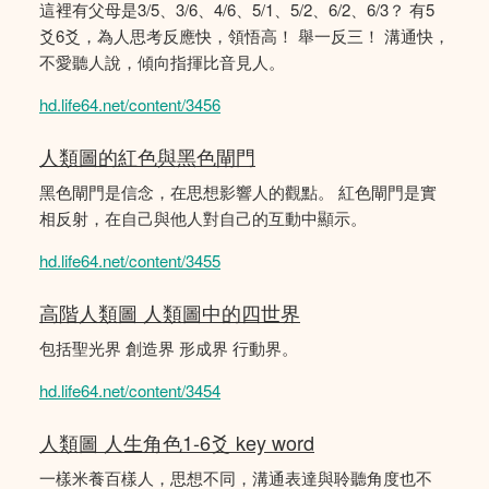
這裡有父母是3/5、3/6、4/6、5/1、5/2、6/2、6/3？ 有5
爻6爻，為人思考反應快，領悟高！ 舉一反三！ 溝通快，
不愛聽人說，傾向指揮比音見人。
hd.life64.net/content/3456
人類圖的紅色與黑色閘門
黑色閘門是信念，在思想影響人的觀點。 紅色閘門是實
相反射，在自己與他人對自己的互動中顯示。
hd.life64.net/content/3455
高階人類圖 人類圖中的四世界
包括聖光界 創造界 形成界 行動界。
hd.life64.net/content/3454
人類圖 人生角色1-6爻 key word
一樣米養百樣人，思想不同，溝通表達與聆聽角度也不