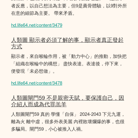
者反應，以自己想法為主要，但9是薦骨體驗，以9對外所
在意的細節為主要。 帶來矛盾。
hd.life64.net/content/3479
人類圖 顯示者必須了解的事，顯示者真正發起
方式
顯示者，來自喉輪作用，被「動力中心」的推動，加快把
「組織在喉輪中的構想」 盡快表達。表達後，停下來，
便發現「未必想做」。
hd.life64.net/content/3478
人類圖閘門59 不是親密天賦，要保護自己，因
介紹人而成為代罪羔羊
人類圖閘門59 真的 學懂「自保」 2024-2043 下元九運，
離為火 離中虛，很多外表美麗 內裡敗壞爛爆的事，也很
多騙局。閘門59，小心被推入人禍。