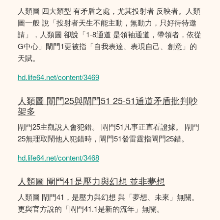
人類圖 四大類型 有矛盾之處，尤其投射者 反映者。人類
圖一般 說「投射者天生不能主動，無動力，只好待待邀
請」，人類圖 卻說「1-8通道 是領袖通道，帶領者，依從
G中心」閘門1更被指「自我表達、表現自己、創意」的
天賦。
hd.life64.net/content/3469
人類圖 閘門25與閘門51 25-51通道矛盾批判吵
架多
閘門25主觀說人會犯錯。 閘門51凡事正直看證據。 閘門
25無理取鬧他人犯錯時，閘門51發雷霆指閘門25錯。
hd.life64.net/content/3468
人類圖 閘門41是壓力與幻想 並非夢想
人類圖 閘門41，是壓力與幻想 與「夢想、未來」無關。
更與官方說的「閘門41.1是新的流年」無關。