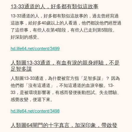
13-33通道的人，好多都有類似這故事
13-33通道的人，好多都有類似這故事的，過去曾經寫過
這故事，給好多40歲以上的人看過，他們都說他們經歴過
了這些事，有些人在第4階段，有些人已走到第5階段。
好深刻的感受。
hd.life64.net/content/3499
人類圖13-33通道，有血有淚的親身經驗，不是
足智多謀
人類圖13-33通道，為什麼被官方指「足智多謀」？ 因為
他們都「沒有這通道」，不知這通道的血淚辛酸。13-
33，是被環境影響著，有感而發便衝動想試。失去體驗、
感覺改變，便退下來。
hd.life64.net/content/3498
人類圖64閘門的十字真言，加深印象，帶啟發