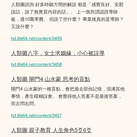
人類圖諮詢 好多時聽方間的解說 都是「感覺良好、安慰
說話，說了無實質內容的話」。 上一個所謂認證導師
級，過10萬學費。 但說了些什麼？ 畢業後真的是導師？
又說什麼？
hd.life64.net/content/3459
人類圖八字，女士求姻緣，小心被誤導
hd.life64.net/content/3458
人類圖 閘門4 山水蒙 思考的盲點
閘門4 山水蒙的一種盲點，會把過去部份記憶，混淆其他
事情，產生模糊誤會。 會覺得他人答案不是最後答案，
而左問右問。
hd.life64.net/content/3457
人類圖 親子教育 人生角色5爻6爻