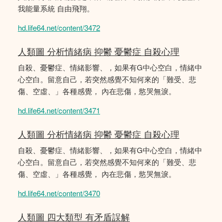
我能量系統 自由飛翔。
hd.life64.net/content/3472
人類圖 分析情緒病 抑鬱 憂鬱症 自殺心理
自殺、憂鬱症、情緒影響、，如果有G中心空白，情緒中
心空白。留意自己，若突然感覺不知何來的「難受、悲
傷、空虛、」各種感覺， 內在悲傷，慾哭無淚。
hd.life64.net/content/3471
人類圖 分析情緒病 抑鬱 憂鬱症 自殺心理
自殺、憂鬱症、情緒影響、，如果有G中心空白，情緒中
心空白。留意自己，若突然感覺不知何來的「難受、悲
傷、空虛、」各種感覺， 內在悲傷，慾哭無淚。
hd.life64.net/content/3470
人類圖 四大類型 有矛盾誤解