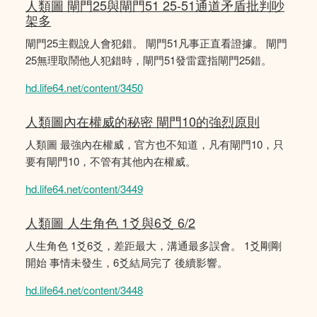
人類圖 閘門25與閘門51 25-51通道矛盾批判吵
架多
閘門25主觀說人會犯錯。 閘門51凡事正直看證據。 閘門
25無理取鬧他人犯錯時，閘門51發雷霆指閘門25錯。
hd.life64.net/content/3450
人類圖內在權威的秘密 閘門10的強烈原則
人類圖 最強內在權威，官方也不知道，凡有閘門10，只
要有閘門10，不管有其他內在權威。
hd.life64.net/content/3449
人類圖 人生角色 1爻與6爻 6/2
人生角色 1爻6爻，差距最大，溝通最多誤會。 1爻剛剛
開始 事情未發生，6爻結局完了 後續影響。
hd.life64.net/content/3448