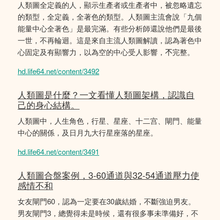
人類圖全定義的人，顯示生產者或生產者中，被忽略遺忘
的類型，全定義，全著色的類型。人類圖主流會說「九個
能量中心全著色」是最完滿。有些分析師還說他們是最後
一世，不再輪迴。這是來自主流人類圖解讀，認為著色中
心固定及有顯響力，以為空的中心受人影響，𣎴完整。
hd.life64.net/content/3492
人類圖是什麼？一文看懂人類圖架構，認識自
己的身心結構。
人類圖中，人生角色，行星、星座、十二宫、閘門、能量
中心的關係，及日月九大行星座落的星座。
hd.life64.net/content/3491
人類圖合盤案例，3-60通道與32-54通道壓力使
感情不和
女友閘門60，認為一定要在30歲結婚，不斷強迫男友。
男友閘門3，總覺得未是時候，還有很多事未準備好，不