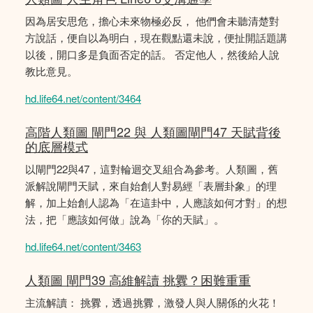
因為居安思危，擔心未來物極必反， 他們會未聽清楚對
方說話，便自以為明白，現在觀點還未說，便扯開話題講
以後，開口多是負面否定的話。 否定他人，然後給人說
教比意見。
hd.life64.net/content/3464
高階人類圖 閘門22 與 人類圖閘門47 天賦背後
的底層模式
以閘門22與47，這對輪迴交叉組合為參考。人類圖，舊
派解說閘門天賦，來自始創人對易經「表層卦象」的理
解，加上始創人認為「在這卦中，人應該如何才對」的想
法，把「應該如何做」說為「你的天賦」。
hd.life64.net/content/3463
人類圖 閘門39 高維解讀 挑釁？困難重重
主流解讀： 挑釁，透過挑釁，激發人與人關係的火花！