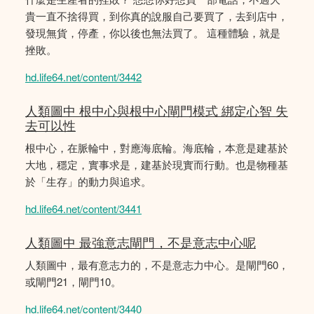
貴一直不捨得買，到你真的說服自己要買了，去到店中，
發現無貨，停產，你以後也無法買了。 這種體驗，就是
挫敗。
hd.life64.net/content/3442
人類圖中 根中心與根中心閘門模式 綁定心智 失
去可以性
根中心，在脈輪中，對應海底輪。海底輪，本意是建基於
大地，穩定，實事求是，建基於現實而行動。也是物種基
於「生存」的動力與追求。
hd.life64.net/content/3441
人類圖中 最強意志閘門，不是意志中心呢
人類圖中，最有意志力的，不是意志力中心。是閘門60，
或閘門21，閘門10。
hd.life64.net/content/3440