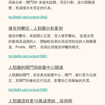
高維分析：閘門39: 未做先說難、否定行動，放大困難感
覺，形成潑冷水否定的行為。
hd.life64.net/content/3462
微笑抑鬱症 - 人類圖分析案例
微笑抑鬱症，表面開心正面，背人痛苦鬰結。 從過去我
的案例及認識的人，體驗較容易出現這些狀況的人類圖通
道、Profile、閘門。 容易出現微笑抑鬱的模式。
hd.life64.net/content/3461
人類圖的閘門與能量中心關連
人類圖的閘門，並非來自能量中心，閘門，被行星方位綁
定，其閘門卦象的五行訊息，影響自己與脈輪的共震。
hd.life64.net/content/3460
人類圖課程要10萬成導師，值得嗎