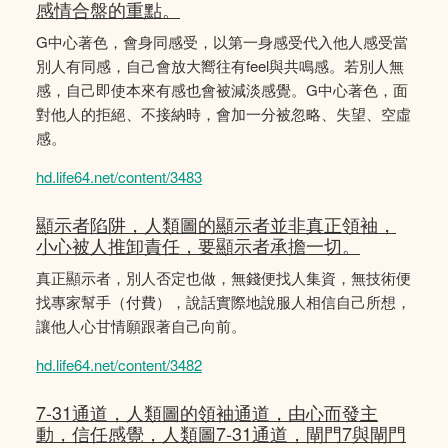
感情合盤的重點。
G中心著色，會身同感受，以第一身感受代入他人感受當
別人有同感，自己會放大嚮往有feel與共鳴感。若別人無
感，自己即使本來有感也會被減淡感覺。G中心著色，面
對他人的拒絕、不接納時，會加一分被忽略、失望、空虛
感。
hd.life64.net/content/3483
顯示者陷阱，人類圖的顯示者並非真正領袖，
小心被人推卸責任，要顯示者承擔一切。
真正顯示者，別人否定也做，無錢便找人集資，無技術便
找專家幫手（付費），說話實際地說服人相信自己所想，
讓他人心甘情願跟著自己向前。
hd.life64.net/content/3482
7-31通道，人類圖的領袖通道，由心而發主
動，信任感覺，人類圖7-31通道，閘門7與閘門