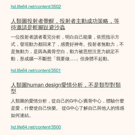
hd.life64.net/content/3502
人類圖投射者覺醒，投射者主動成功策略，等
待邀請是斬腳趾避沙蟲
一位投射者讀者看完分析，明白自己能量，依照指示方
式，發現動力都回來了，感覺好神奇。投射者無動力，不
是無動力，是因為薦骨空白，動力被思想注意力鎖定不
動，形成腦一不斷想「我要做.....」但身體不起動。
hd.life64.net/content/3501
人類圖human design愛情分析，不是類型對類
型
人類圖的愛情分析，從自己的G中心/薦骨中心，體驗什麼
是愛，什麼使自己快樂。 從G中心了解自己與他人的情感
如何連結。
hd.life64.net/content/3500