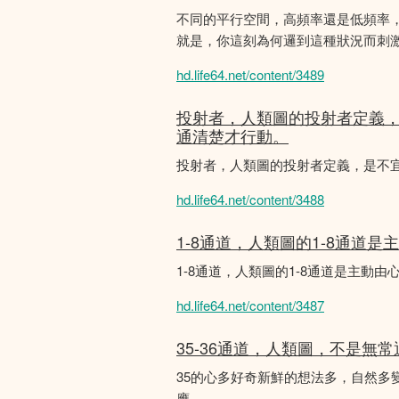
不同的平行空間，高頻率還是低頻率
就是，你這刻為何邏到這種狀況而刺
hd.life64.net/content/3489
投射者，人類圖的投射者定義
通清楚才行動。
投射者，人類圖的投射者定義，是不
hd.life64.net/content/3488
1-8通道，人類圖的1-8通道
1-8通道，人類圖的1-8通道是主
hd.life64.net/content/3487
35-36通道，人類圖，不是無
35的心多好奇新鮮的想法多，自然多
應。