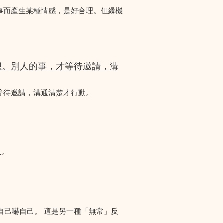
事而產生某種情感，是好合理。但縁機
想。別人的事，才等待邀請，溝
等待邀請，溝通清楚才行動。
人。
自己嚇自己。 這是另一種「無常」反