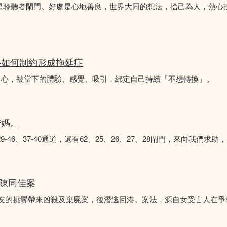
不是聆聽者閘門。好處是心地善良，世界大同的想法，捨己為人，熱心
心如何制約形成拖延症
中心，被當下的體驗、感覺、吸引，綁定自己持續「不想轉換」。
苦媽。
8、29-46、37-40通道，還有62、25、26、27、28閘門，來向我
 陳同佳案
女友的挑釁帶來凶殺及棄屍案，後潛逃回港。案法，源自女受害人在