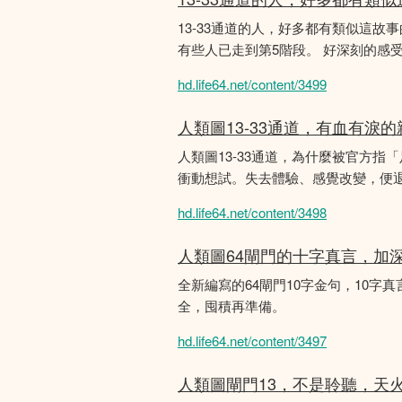
13-33通道的人，好多都有類似這
有些人已走到第5階段。 好深刻的感
hd.life64.net/content/3499
人類圖13-33通道，有血有淚
人類圖13-33通道，為什麼被官方指
衝動想試。失去體驗、感覺改變，便
hd.life64.net/content/3498
人類圖64閘門的十字真言，加
全新編寫的64閘門10字金句，10字真
全，囤積再準備。
hd.life64.net/content/3497
人類圖閘門13，不是聆聽，天