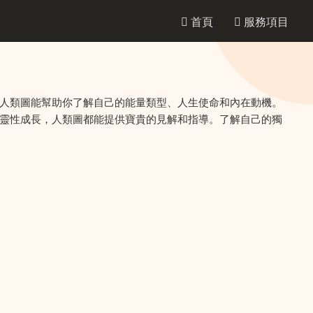
首頁
服務項目
人類圖能幫助你了解自己的能量類型、人生使命和內在動機。
靈性成長，人類圖都能提供寶貴的見解和指導。了解自己的獨