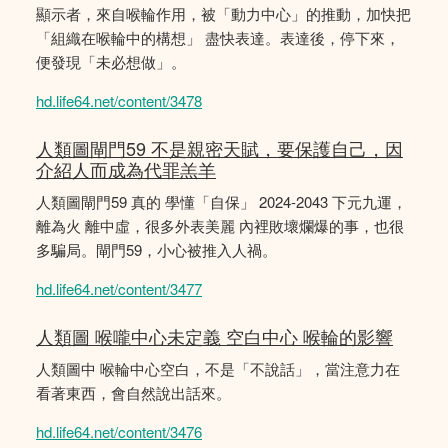
顯示者，來自喉輪作用，被「動力中心」的推動，加快把
「組織在喉輪中的構想」 盡快表達。表達後，停下來，
便發現「未必想做」。
hd.life64.net/content/3478
人類圖閘門59 不是親密天賦，要保護自己，因
介紹人而成為代罪羔羊
人類圖閘門59 真的 學懂「自保」 2024-2043 下元九運，
離為火 離中虛，很多外表美麗 內裡敗壞爛爆的事，也很
多騙局。閘門59，小心被推入人禍。
hd.life64.net/content/3477
人類圖 喉嚨中心未定義 空白中心 喉輪的影響
人類圖中 喉輪中心空白，不是「不說話」，當注意力在
看著東西，會自然說出話來。
hd.life64.net/content/3476