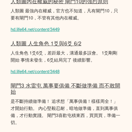
人類圖內在權威的秘密 閘門10的強烈原則
人類圖 最強內在權威，官方也不知道，凡有閘門10，只
要有閘門10，不管有其他內在權威。
hd.life64.net/content/3449
人類圖 人生角色 1爻與6爻 6/2
人生角色 1爻6爻，差距最大，溝通最多誤會。 1爻剛剛
開始 事情未發生，6爻結局完了 後續影響。
hd.life64.net/content/3448
閘門3 水雷屯 萬事要俱備 不斷做準備 而不敢開
始
是不斷持續做準備！ 追求想「萬事俱備！樣樣周全！」
才開始行動。 內心堅毅忍耐，暗地做準備，直到萬事俱
備，才行動實踐。 閘門3喜歡屯積東西，買買買，準備一
切。