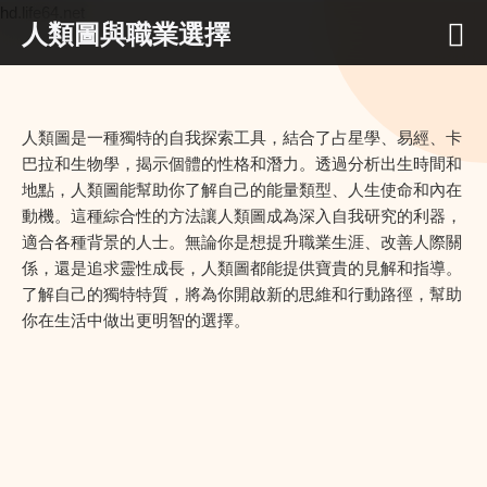
hd.life64.net
人類圖與職業選擇
人類圖是一種獨特的自我探索工具，結合了占星學、易經、卡
巴拉和生物學，揭示個體的性格和潛力。透過分析出生時間和
地點，人類圖能幫助你了解自己的能量類型、人生使命和內在
動機。這種綜合性的方法讓人類圖成為深入自我研究的利器，
適合各種背景的人士。無論你是想提升職業生涯、改善人際關
係，還是追求靈性成長，人類圖都能提供寶貴的見解和指導。
了解自己的獨特特質，將為你開啟新的思維和行動路徑，幫助
你在生活中做出更明智的選擇。