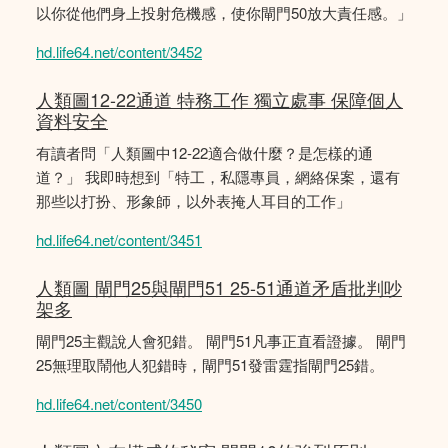
以你從他們身上投射危機感，使你閘門50放大責任感。」
hd.life64.net/content/3452
人類圖12-22通道 特務工作 獨立處事 保障個人
資料安全
有讀者問「人類圖中12-22適合做什麼？是怎樣的通
道？」 我即時想到「特工，私隱專員，網絡保案，還有
那些以打扮、形象師，以外表掩人耳目的工作」
hd.life64.net/content/3451
人類圖 閘門25與閘門51 25-51通道矛盾批判吵
架多
閘門25主觀說人會犯錯。 閘門51凡事正直看證據。 閘門
25無理取鬧他人犯錯時，閘門51發雷霆指閘門25錯。
hd.life64.net/content/3450