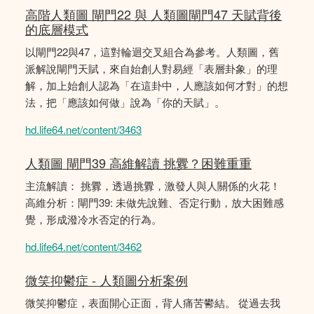
高階人類圖 閘門22 與 人類圖閘門47 天賦背後
的底層模式
以閘門22與47，這對輪迴交叉組合為參考。人類圖，舊
派解說閘門天賦，來自始創人對易經「表層卦象」的理
解，加上始創人認為「在這卦中，人應該如何才對」的想
法，把「應該如何做」說為「你的天賦」。
hd.life64.net/content/3463
人類圖 閘門39 高維解讀 挑釁？困難重重
主流解讀： 挑釁，透過挑釁，激發人與人關係的火花！
高維分析：閘門39: 未做先說難、否定行動，放大困難感
覺，形成潑冷水否定的行為。
hd.life64.net/content/3462
微笑抑鬱症 - 人類圖分析案例
微笑抑鬱症，表面開心正面，背人痛苦鬰結。 從過去我