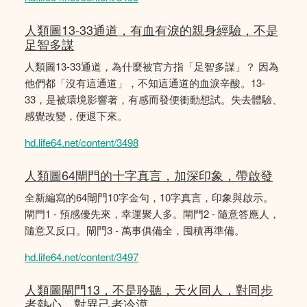
人類圖13-33通道，有血有淚的親身經驗，不是
足智多謀
人類圖13-33通道，為什麼被官方指「足智多謀」？ 因為
他們都「沒有這通道」，不知這通道的血淚辛酸。13-
33，是被環境影響著，有感而發便衝動想試。失去體驗、
感覺改變，便退下來。
hd.life64.net/content/3498
人類圖64閘門的十字真言，加深印象，帶啟發
全新編寫的64閘門10字金句，10字真言，印象與啟示。
閘門1 - 預感優先來，幸運聚人多。閘門2 - 隨意答應人，
隨意又反口。閘門3 - 萬事俱備全，囤積再準備。
hd.life64.net/content/3497
人類圖閘門13，不是聆聽，天火同人，對同步
者熱心，對異己者冷漠