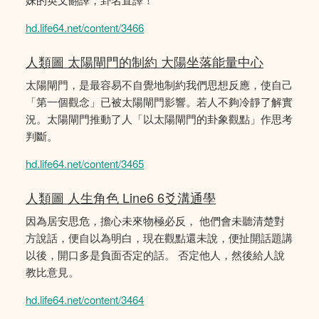
hd.life64.net/content/3466
人類圖 太陽閘門的制約 大陽坐落能量中心
太陽閘門，是最容易不自覺地制約我們思想反應，使自己
「第一個觀念」已被太陽閘門影響。若人不夠冷靜了解實
況。太陽閘門推動了人「以太陽閘門的卦象觀點」作思考
判斷。
hd.life64.net/content/3465
人類圖 人生角色 Line6 6爻溝通學
因為居安思危，擔心未來物極必反， 他們會未聽清楚對
方說話，便自以為明白，現在觀點還未說，便扯開話題講
以後，開口多是負面否定的話。 否定他人，然後給人說
教比意見。
hd.life64.net/content/3464