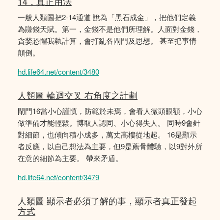
14，真正用法
一般人類圖把2-14通道 說為「黑石成金」，把他們定義
為賺錢天賦。第一，金錢不是他們所理解。人面對金錢，
貪婪恐懼我執計算，會打亂各閘門及思想。 甚至把事情
顛倒。
hd.life64.net/content/3480
人類圖 輪迴交叉 右角度之計劃
閘門16當小心謹慎，防範於未焉，會看人微頭眼額，小心
做準備才能輕鬆。博取人認同、小心得失人。 同時9會針
對細節，也傾向積小成多，萬丈高樓從地起。 16是顯示
者反應，以自己想法為主要，但9是薦骨體驗，以9對外所
在意的細節為主要。 帶來矛盾。
hd.life64.net/content/3479
人類圖 顯示者必須了解的事，顯示者真正發起
方式