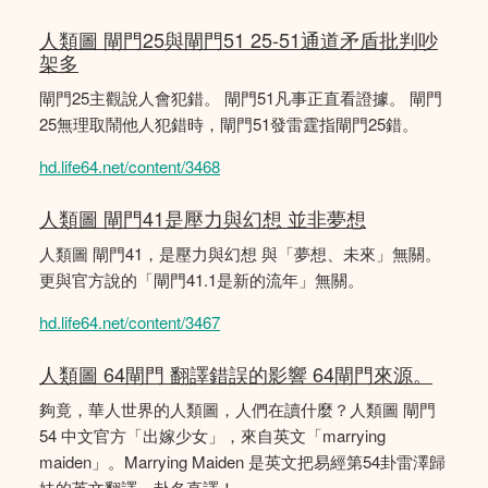
人類圖 閘門25與閘門51 25-51通道矛盾批判吵
架多
閘門25主觀說人會犯錯。 閘門51凡事正直看證據。 閘門
25無理取鬧他人犯錯時，閘門51發雷霆指閘門25錯。
hd.life64.net/content/3468
人類圖 閘門41是壓力與幻想 並非夢想
人類圖 閘門41，是壓力與幻想 與「夢想、未來」無關。
更與官方說的「閘門41.1是新的流年」無關。
hd.life64.net/content/3467
人類圖 64閘門 翻譯錯誤的影響 64閘門來源。
夠竟，華人世界的人類圖，人們在讀什麼？人類圖 閘門
54 中文官方「出嫁少女」，來自英文「marrying
maiden」。Marrying Maiden 是英文把易經第54卦雷澤歸
妹的英文翻譯，卦名直譯！