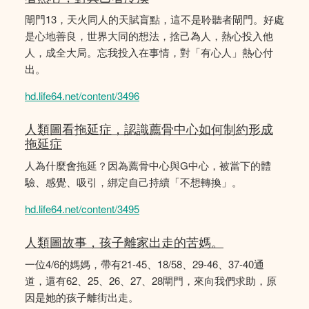
閘門13，天火同人的天賦盲點，這不是聆聽者閘門。好處
是心地善良，世界大同的想法，捨己為人，熱心投入他
人，成全大局。忘我投入在事情，對「有心人」熱心付
出。
hd.life64.net/content/3496
人類圖看拖延症，認識薦骨中心如何制約形成
拖延症
人為什麼會拖延？因為薦骨中心與G中心，被當下的體
驗、感覺、吸引，綁定自己持續「不想轉換」。
hd.life64.net/content/3495
人類圖故事，孩子離家出走的苦媽。
一位4/6的媽媽，帶有21-45、18/58、29-46、37-40通
道，還有62、25、26、27、28閘門，來向我們求助，原
因是她的孩子離街出走。