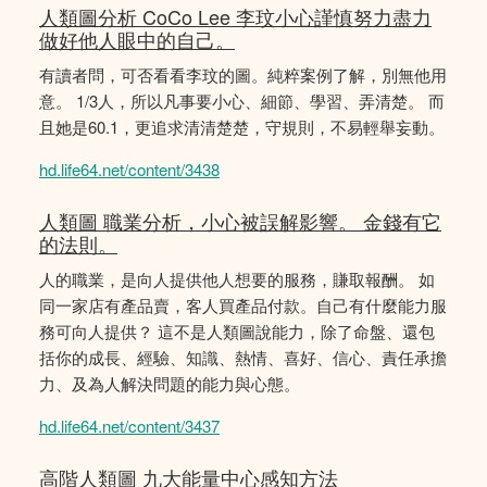
人類圖分析 CoCo Lee 李玟小心謹慎努力盡力
做好他人眼中的自己。
有讀者問，可否看看李玟的圖。純粹案例了解，別無他用
意。 1/3人，所以凡事要小心、細節、學習、弄清楚。 而
且她是60.1，更追求清清楚楚，守規則，不易輕舉妄動。
hd.life64.net/content/3438
人類圖 職業分析，小心被誤解影響。 金錢有它
的法則。
人的職業，是向人提供他人想要的服務，賺取報酬。 如
同一家店有產品賣，客人買產品付款。自己有什麼能力服
務可向人提供？ 這不是人類圖說能力，除了命盤、還包
括你的成長、經驗、知識、熱情、喜好、信心、責任承擔
力、及為人解決問題的能力與心態。
hd.life64.net/content/3437
高階人類圖 九大能量中心感知方法