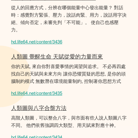
從人的回應方式，分辨在哪個能量中心發出能量？ 對話
時：感覺對方緊張、壓力，說話肉緊、用力，說話用字決
絕、傾向否定，未審先判「不可能」。 使自己也感壓
力。
hd.life64.net/content/3436
人類圖 覺醒生命 天賦從愛的力量而來
你的天賦, 來自你對喜愛事情的渴望與追求。 不必再四處
找自己的天賦與未來方向 讓你恐懼質疑的思想, 是你的頭
腦制約模式 無數潛在環境能量制約, 控制著你思想方式
hd.life64.net/content/3435
人類圖與八字合盤方法
高階人類圖，可以整合八字，與市面有些人說人類圖八字
不同。 他們依舊強調四大類型、用天賦來對應十神。
hd.life64.net/content/3434