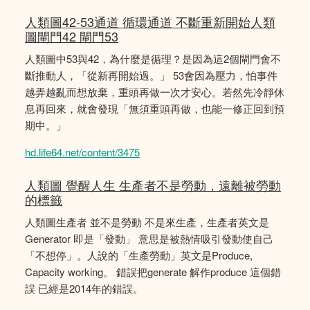
人類圖42-53通道 循環通道 不斷重新開始人類
圖閘門42 閘門53
人類圖中53與42，為什麼是循理？是因為這2個閘門會不
斷推動人，「從新再開始過。」 53會因為壓力，怕事件
越弄越亂而想放棄，重頭再做一次才安心。若然先冷靜休
息再回來，就會發現「無須重頭再做，也能一修正回到預
期中。」
hd.life64.net/content/3475
人類圖 覺醒人生 生產者不是勞動，遠離被勞動
的標籤
人類圖生產者 並不是勞動 不是來生產，生產者英文是
Generator 即是「發動」 意思是被熱情吸引發動使自己
「不想停」。人說的「生產勞動」英文是Produce,
Capacity working。 錯誤把generate 解作produce 這個錯
誤 已經是2014年的錯誤。