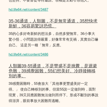
hd.life64.net/content/3487
35-36通道，人類圖，不是無常通道，35想快求
新鮮，36容易驚訝恐慌。
35的心多好奇新鮮的想法多，自然多變無常。36小事大
驚小怪，小問題說得嚴重，好像常常有災禍，其實自己嚇
自己。 這是另一種「無常」反應。
hd.life64.net/content/3486
人類圖39-55通道，不是豐盛不是挑釁，是迴避
危難，39感覺困難，55幻想美好。冷靜後轉移
別的事。
39感覺困難時，55會放大「其他事更豐盛美好一定
得。」 使自己轉移別的事。但當55說一定做到時，面對
現實，39又回應困難無法做到而停下。形成不斷別的事說
得澎湃，眼前事放大困難而逃離。