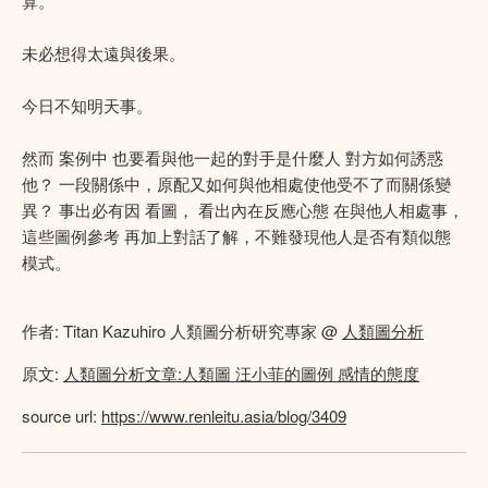
算。
未必想得太遠與後果。
今日不知明天事。
然而 案例中 也要看與他一起的對手是什麼人 對方如何誘惑
他？ 一段關係中，原配又如何與他相處使他受不了而關係變
異？ 事出必有因 看圖， 看出內在反應心態 在與他人相處事，
這些圖例參考 再加上對話了解，不難發現他人是否有類似態
模式。
作者: Titan Kazuhiro 人類圖分析研究專家 @
人類圖分析
原文:
人類圖分析文章:人類圖 汪小菲的圖例 感情的態度
source url:
https://www.renleitu.asia/blog/3409