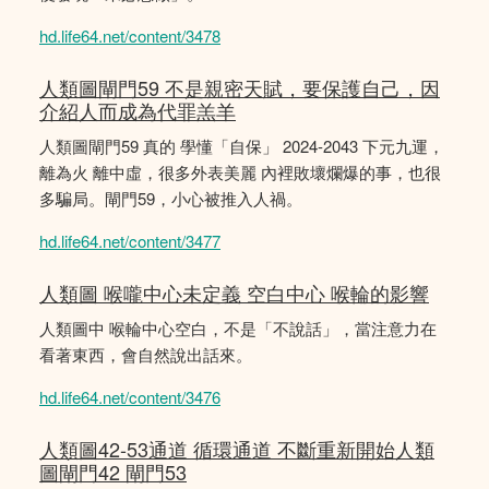
hd.life64.net/content/3478
人類圖閘門59 不是親密天賦，要保護自己，因
介紹人而成為代罪羔羊
人類圖閘門59 真的 學懂「自保」 2024-2043 下元九運，
離為火 離中虛，很多外表美麗 內裡敗壞爛爆的事，也很
多騙局。閘門59，小心被推入人禍。
hd.life64.net/content/3477
人類圖 喉嚨中心未定義 空白中心 喉輪的影響
人類圖中 喉輪中心空白，不是「不說話」，當注意力在
看著東西，會自然說出話來。
hd.life64.net/content/3476
人類圖42-53通道 循環通道 不斷重新開始人類
圖閘門42 閘門53