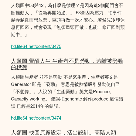
人類圖中53與42，為什麼是循理？是因為這2個閘門會不
斷推動人，「從新再開始過。」 53會因為壓力，怕事件
越弄越亂而想放棄，重頭再做一次才安心。若然先冷靜休
息再回來，就會發現「無須重頭再做，也能一修正回到預
期中。」
hd.life64.net/content/3475
人類圖 覺醒人生 生產者不是勞動，遠離被勞動
的標籤
人類圖生產者 並不是勞動 不是來生產，生產者英文是
Generator 即是「發動」 意思是被熱情吸引發動使自己
「不想停」。人說的「生產勞動」英文是Produce,
Capacity working。 錯誤把generate 解作produce 這個錯
誤 已經是2014年的錯誤。
hd.life64.net/content/3474
人類圖 找回原廠設定，活出設計。高階人類