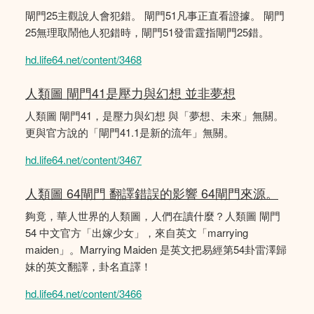
閘門25主觀說人會犯錯。 閘門51凡事正直看證據。 閘門
25無理取鬧他人犯錯時，閘門51發雷霆指閘門25錯。
hd.life64.net/content/3468
人類圖 閘門41是壓力與幻想 並非夢想
人類圖 閘門41，是壓力與幻想 與「夢想、未來」無關。
更與官方說的「閘門41.1是新的流年」無關。
hd.life64.net/content/3467
人類圖 64閘門 翻譯錯誤的影響 64閘門來源。
夠竟，華人世界的人類圖，人們在讀什麼？人類圖 閘門
54 中文官方「出嫁少女」，來自英文「marrying
maiden」。Marrying Maiden 是英文把易經第54卦雷澤歸
妹的英文翻譯，卦名直譯！
hd.life64.net/content/3466