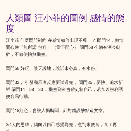
人類圖 汪小菲的圖例 感情的態
度
汪小菲 什麼閘門制約 在感情如何出現不尊一？ 閘門14，熱情
開心便「無所謂 包容」 （當下開心） 閘門58 今朝有酒今朝
醉，不做便怕無機會。
閘門56 好玩、談天說地，說話未必真，有水份。
閘門33， 引發顯示者反應要試過先， 閘門35，要快、追求新
鮮 閘門14、58、33， 機會到來會難刻制自己，若加以被利誘
便容易行動。
閘門18紅色，會被人揭醜聞，針對錯誤缺點造文章。
2/4人的思維，傾向以自己感覺為先，煮到來便食，食了再