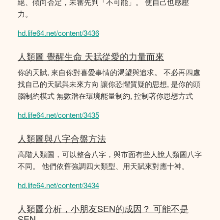
絕、傾向否定，未審先判「不可能」。 使自己也感壓
力。
hd.life64.net/content/3436
人類圖 覺醒生命 天賦從愛的力量而來
你的天賦, 來自你對喜愛事情的渴望與追求。 不必再四處
找自己的天賦與未來方向 讓你恐懼質疑的思想, 是你的頭
腦制約模式 無數潛在環境能量制約, 控制著你思想方式
hd.life64.net/content/3435
人類圖與八字合盤方法
高階人類圖，可以整合八字，與市面有些人說人類圖八字
不同。 他們依舊強調四大類型、用天賦來對應十神。
hd.life64.net/content/3434
人類圖分析，小朋友SEN的成因？ 可能不是
SEN。