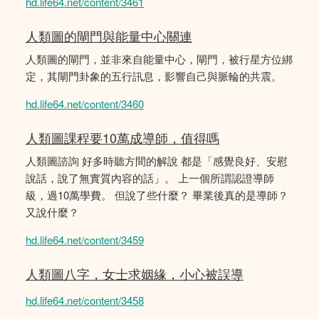
hd.life64.net/content/3461
人類圖的閘門與能量中心關連
人類圖的閘門，並非來自能量中心，閘門，被行星方位綁
定，其閘門卦象的五行訊息，影響自己與脈輪的共震。
hd.life64.net/content/3460
人類圖課程要10萬成導師，值得嗎
人類圖諮詢 好多時聽方間的解說 都是「感覺良好、安慰
說話，說了無實質內容的話」。 上一個所謂認證導師
級，過10萬學費。 但說了些什麼？ 畢業後真的是導師？
又說什麼？
hd.life64.net/content/3459
人類圖八字，女士求姻緣，小心被誤導
hd.life64.net/content/3458