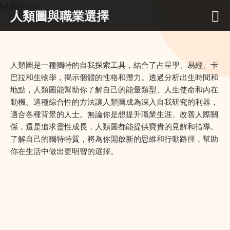
hd.life64.net
人類圖與職業選擇
人類圖是一種獨特的自我探索工具，結合了占星學、易經、卡
巴拉和生物學，揭示個體的性格和潛力。透過分析出生時間和
地點，人類圖能幫助你了解自己的能量類型、人生使命和內在
動機。這種綜合性的方法讓人類圖成為深入自我研究的利器，
適合各種背景的人士。無論你是想提升職業生涯、改善人際關
係，還是追求靈性成長，人類圖都能提供寶貴的見解和指導。
了解自己的獨特特質，將為你開啟新的思維和行動路徑，幫助
你在生活中做出更明智的選擇。