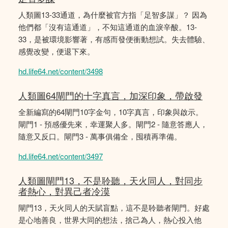
人類圖13-33通道，為什麼被官方指「足智多謀」？ 因為
他們都「沒有這通道」，不知這通道的血淚辛酸。13-
33，是被環境影響著，有感而發便衝動想試。失去體驗、
感覺改變，便退下來。
hd.life64.net/content/3498
人類圖64閘門的十字真言，加深印象，帶啟發
全新編寫的64閘門10字金句，10字真言，印象與啟示。
閘門1 - 預感優先來，幸運聚人多。閘門2 - 隨意答應人，
隨意又反口。閘門3 - 萬事俱備全，囤積再準備。
hd.life64.net/content/3497
人類圖閘門13，不是聆聽，天火同人，對同步
者熱心，對異己者冷漠
閘門13，天火同人的天賦盲點，這不是聆聽者閘門。好處
是心地善良，世界大同的想法，捨己為人，熱心投入他