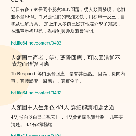
近日有多了家長問小朋友SEN問題，從人類圖發現，他們
並不是SEN。而只是他們的思維太快，用易舉一反三，自
學及理解力高。 加上未入學前已從其他媒介學了知識，
在課室重複現聽，覺得無興趣及浪費時間。
hd.life64.net/content/3433
人類圖生產者，等待薦骨回應，可以因溝通不
清楚而錯誤回應
To Respond, 等待薦骨回應，是有其盲點。 因為，提問內
容，直接影響「回應」，真實例子。
hd.life64.net/content/3432
人類圖中人生角色 4/1人 詳細解讀相處之道
4爻 傾向以自己主觀安排， 1爻會追隨現實計劃，凡事要
清楚。 4/1有2類極端
hd.life64.net/content/3431