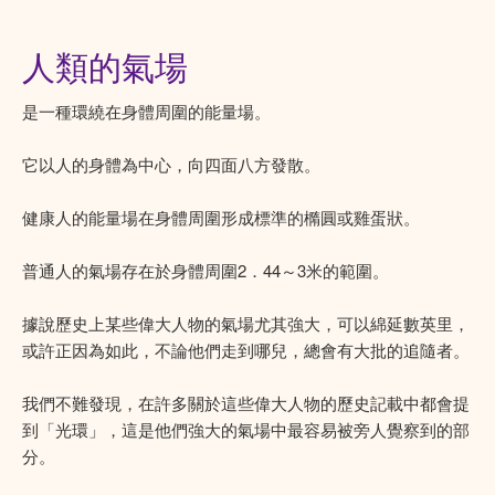
人類的氣場
是一種環繞在身體周圍的能量場。
它以人的身體為中心，向四面八方發散。
健康人的能量場在身體周圍形成標準的橢圓或雞蛋狀。
普通人的氣場存在於身體周圍2．44～3米的範圍。
據說歷史上某些偉大人物的氣場尤其強大，可以綿延數英里，
或許正因為如此，不論他們走到哪兒，總會有大批的追隨者。
我們不難發現，在許多關於這些偉大人物的歷史記載中都會提
到「光環」，這是他們強大的氣場中最容易被旁人覺察到的部
分。