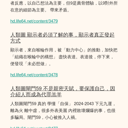
者反應，以自己想法為主要，但9是薦骨體驗，以9對外所
在意的細節為主要。 帶來矛盾。
hd.life64.net/content/3479
人類圖 顯示者必須了解的事，顯示者真正發起
方式
顯示者，來自喉輪作用，被「動力中心」的推動，加快把
「組織在喉輪中的構想」 盡快表達。表達後，停下來，
便發現「未必想做」。
hd.life64.net/content/3478
人類圖閘門59 不是親密天賦，要保護自己，因
介紹人而成為代罪羔羊
人類圖閘門59 真的 學懂「自保」 2024-2043 下元九運，
離為火 離中虛，很多外表美麗 內裡敗壞爛爆的事，也很
多騙局。閘門59，小心被推入人禍。