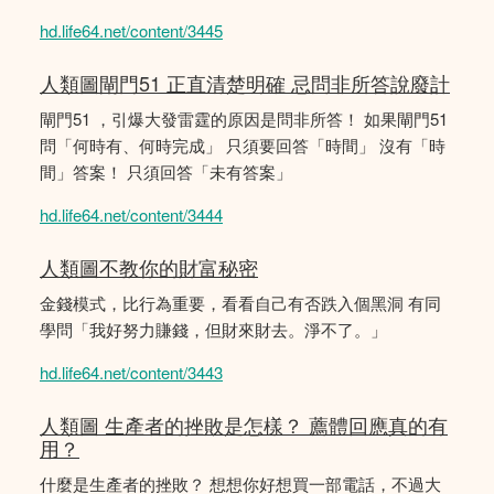
hd.life64.net/content/3445
人類圖閘門51 正直清楚明確 忌問非所答說廢計
閘門51 ，引爆大發雷霆的原因是問非所答！ 如果閘門51
問「何時有、何時完成」 只須要回答「時間」 沒有「時
間」答案！ 只須回答「未有答案」
hd.life64.net/content/3444
人類圖不教你的財富秘密
金錢模式，比行為重要，看看自己有否跌入個黑洞 有同
學問「我好努力賺錢，但財來財去。淨不了。」
hd.life64.net/content/3443
人類圖 生產者的挫敗是怎樣？ 薦體回應真的有
用？
什麼是生產者的挫敗？ 想想你好想買一部電話，不過大