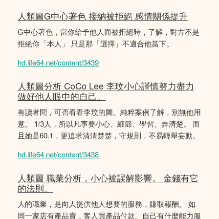
人類圖G中心著色 接納被拒絕 感情關係提升
G中心著色，當你給予他人而被拒絕時，了解，對方不是
拒絕你「本人」 只是那「選擇」不適合他當下。
hd.life64.net/content/3439
人類圖分析 CoCo Lee 李玟小心謹慎努力盡力
做好他人眼中的自己。
有讀者問，可否看看李玟的圖。純粹案例了解，別無他用
意。 1/3人，所以凡事要小心、細節、學習、弄清楚。 而
且她是60.1，更追求清清楚楚，守規則，不易輕舉妄動。
hd.life64.net/content/3438
人類圖 職業分析，小心被誤解影響。 金錢有它
的法則。
人的職業，是向人提供他人想要的服務，賺取報酬。 如
同一家店有產品賣，客人買產品付款。自己有什麼能力服