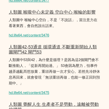
hd.life64.net/content/3477
人類圖 喉嚨中心未定義 空白中心 喉輪的影響
人類圖中 喉輪中心空白，不是「不說話」，當注意力在
看著東西，會自然說出話來。
hd.life64.net/content/3476
人類圖42-53通道 循環通道 不斷重新開始人類
圖閘門42 閘門53
人類圖中53與42，為什麼是循理？是因為這2個閘門會不
斷推動人，「從新再開始過。」 53會因為壓力，怕事件
越弄越亂而想放棄，重頭再做一次才安心。若然先冷靜休
息再回來，就會發現「無須重頭再做，也能一修正回到預
期中。」
hd.life64.net/content/3475
人類圖 覺醒人生 生產者不是勞動，遠離被勞動