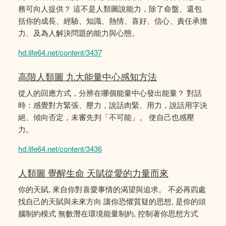
務可向人提供？ 這不是人類圖說能力，除了命盤、還包
括你的成長、經驗、知識、熱情、喜好、信心、責任承擔
力、及為人解決問題的能力與心態。
hd.life64.net/content/3437
高階人類圖 九大能量中心感知方法
從人的回應方式，分辨在哪個能量中心發出能量？ 對話
時：感覺對方緊張、壓力，說話肉緊、用力，說話用字決
絕、傾向否定，未審先判「不可能」。 使自己也感壓
力。
hd.life64.net/content/3436
人類圖 覺醒生命 天賦從愛的力量而來
你的天賦, 來自你對喜愛事情的渴望與追求。 不必再四處
找自己的天賦與未來方向 讓你恐懼質疑的思想, 是你的頭
腦制約模式 無數潛在環境能量制約, 控制著你思想方式