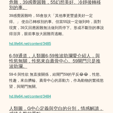
危難，39感覺困難，55幻想美好。冷靜後轉移
別的事。
39感覺困難時，55會放大「其他事更豐盛美好一定
得。」 使自己轉移別的事。但當55說一定做到時，面對
現實，39又回應困難無法做到而停下。形成不斷別的事說
得澎湃，眼前事放大困難而逃離。
hd.life64.net/content/3485
6-59通道，人類圖6-59推波助瀾愛介紹人，與
性慾無關，性慾來自薦骨中心。59閘門只是推
波助瀾。
59-6 與性欲 無直接關係，給閘門59的平反😂😂，性慾、
性趣，來自臍輪、薦骨中心的原動力，作為動物的繁殖慾
望，與閘門無關。
hd.life64.net/content/3484
人類圖，G中心定義與空白的分別，情感解讀，