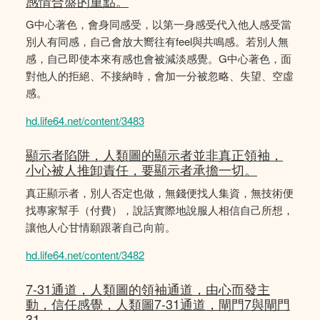
感情合盤的重點。
G中心著色，會身同感受，以第一身感受代入他人感受當
別人有同感，自己會放大嚮往有feel與共鳴感。若別人無
感，自己即使本來有感也會被減淡感覺。G中心著色，面
對他人的拒絕、不接納時，會加一分被忽略、失望、空虛
感。
hd.life64.net/content/3483
顯示者陷阱，人類圖的顯示者並非真正領袖，
小心被人推卸責任，要顯示者承擔一切。
真正顯示者，別人否定也做，無錢便找人集資，無技術便
找專家幫手（付費），說話實際地說服人相信自己所想，
讓他人心甘情願跟著自己向前。
hd.life64.net/content/3482
7-31通道，人類圖的領袖通道，由心而發主
動，信任感覺，人類圖7-31通道，閘門7與閘門
31