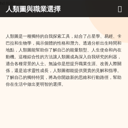
hd.life64.net
人類圖與職業選擇
人類圖是一種獨特的自我探索工具，結合了占星學、易經、卡
巴拉和生物學，揭示個體的性格和潛力。透過分析出生時間和
地點，人類圖能幫助你了解自己的能量類型、人生使命和內在
動機。這種綜合性的方法讓人類圖成為深入自我研究的利器，
適合各種背景的人士。無論你是想提升職業生涯、改善人際關
係，還是追求靈性成長，人類圖都能提供寶貴的見解和指導。
了解自己的獨特特質，將為你開啟新的思維和行動路徑，幫助
你在生活中做出更明智的選擇。