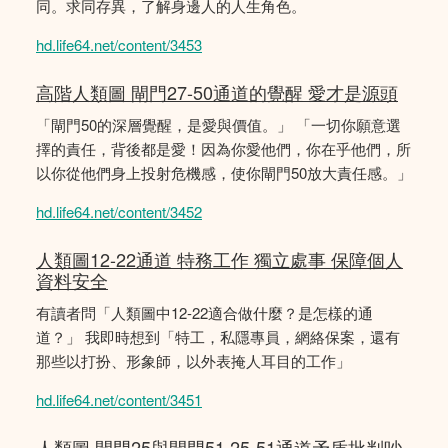
同。求同存異，了解身邊人的人生角色。
hd.life64.net/content/3453
高階人類圖 閘門27-50通道的覺醒 愛才是源頭
「閘門50的深層覺醒，是愛與價值。」 「一切你願意選
擇的責任，背後都是愛！因為你愛他們，你在乎他們，所
以你從他們身上投射危機感，使你閘門50放大責任感。」
hd.life64.net/content/3452
人類圖12-22通道 特務工作 獨立處事 保障個人
資料安全
有讀者問「人類圖中12-22適合做什麼？是怎樣的通
道？」 我即時想到「特工，私隱專員，網絡保案，還有
那些以打扮、形象師，以外表掩人耳目的工作」
hd.life64.net/content/3451
人類圖 閘門25與閘門51 25-51通道矛盾批判吵