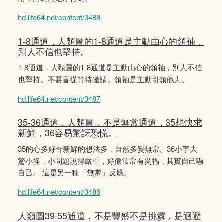
hd.life64.net/content/3488
1-8通道，人類圖的1-8通道是主動由心的領䄂，
別人不信也堅持。
1-8通道，人類圖的1-8通道是主動由心的領䄂，別人不信
也堅持。不要盲從等待邀請。領袖是主動引領他人。
hd.life64.net/content/3487
35-36通道，人類圖，不是無常通道，35想快求
新鮮，36容易驚訝恐慌。
35的心多好奇新鮮的想法多，自然多變無常。36小事大
驚小怪，小問題說得嚴重，好像常常有災禍，其實自己嚇
自己。 這是另一種「無常」反應。
hd.life64.net/content/3486
人類圖39-55通道，不是豐盛不是挑釁，是迴避