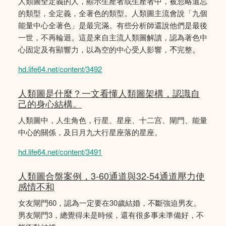
人類圖全定義的人，顯示生產者或生產者中，被忽略遺忘
的類型，全定義，全著色的類型。人類圖主流會說「九個
能量中心全著色」是最完滿。有些分析師還說他們是最後
一世，不再輪迴。這是來自主流人類圖解讀，認為著色中
心固定及有顯響力，以為空的中心受人影響，𣎴完整。
hd.life64.net/content/3492
人類圖是什麼？一文看懂人類圖架構，認識自
己的身心結構。
人類圖中，人生角色，行星、星座、十二宫、閘門、能量
中心的關係，及日月九大行星座落的星座。
hd.life64.net/content/3491
人類圖合盤案例，3-60通道與32-54通道壓力使
感情不和
女友閘門60，認為一定要在30歲結婚，不斷強迫男友。
男友閘門3，總覺得未是時候，還有很多事未準備好，不