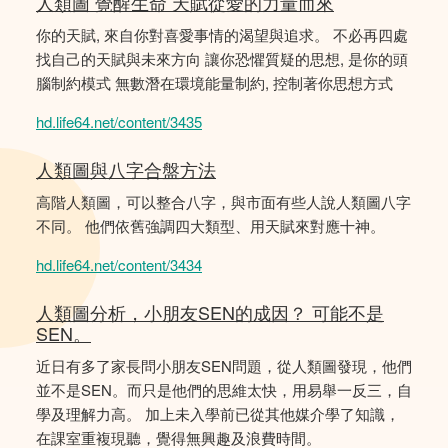
人類圖 覺醒生命 天賦從愛的力量而來
你的天賦, 來自你對喜愛事情的渴望與追求。 不必再四處
找自己的天賦與未來方向 讓你恐懼質疑的思想, 是你的頭
腦制約模式 無數潛在環境能量制約, 控制著你思想方式
hd.life64.net/content/3435
人類圖與八字合盤方法
高階人類圖，可以整合八字，與市面有些人說人類圖八字
不同。 他們依舊強調四大類型、用天賦來對應十神。
hd.life64.net/content/3434
人類圖分析，小朋友SEN的成因？ 可能不是
SEN。
近日有多了家長問小朋友SEN問題，從人類圖發現，他們
並不是SEN。而只是他們的思維太快，用易舉一反三，自
學及理解力高。 加上未入學前已從其他媒介學了知識，
在課室重複現聽，覺得無興趣及浪費時間。