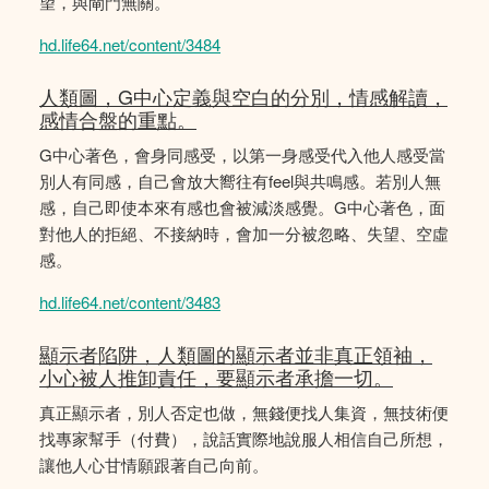
望，與閘門無關。
hd.life64.net/content/3484
人類圖，G中心定義與空白的分別，情感解讀，
感情合盤的重點。
G中心著色，會身同感受，以第一身感受代入他人感受當
別人有同感，自己會放大嚮往有feel與共鳴感。若別人無
感，自己即使本來有感也會被減淡感覺。G中心著色，面
對他人的拒絕、不接納時，會加一分被忽略、失望、空虛
感。
hd.life64.net/content/3483
顯示者陷阱，人類圖的顯示者並非真正領袖，
小心被人推卸責任，要顯示者承擔一切。
真正顯示者，別人否定也做，無錢便找人集資，無技術便
找專家幫手（付費），說話實際地說服人相信自己所想，
讓他人心甘情願跟著自己向前。