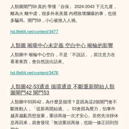
人類圖閘門59 真的 學懂「自保」 2024-2043 下元九運，
離為火 離中虛，很多外表美麗 內裡敗壞爛爆的事，也很
多騙局。閘門59，小心被推入人禍。
hd.life64.net/content/3477
人類圖 喉嚨中心未定義 空白中心 喉輪的影響
人類圖中 喉輪中心空白，不是「不說話」，當注意力在
看著東西，會自然說出話來。
hd.life64.net/content/3476
人類圖42-53通道 循環通道 不斷重新開始人類
圖閘門42 閘門53
人類圖中53與42，為什麼是循理？是因為這2個閘門會不
斷推動人，「從新再開始過。」 53會因為壓力，怕事件
越弄越亂而想放棄，重頭再做一次才安心。若然先冷靜休
息再回來，就會發現「無須重頭再做，也能一修正回到預