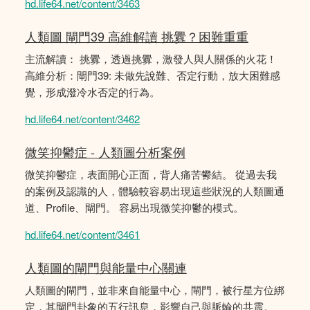
hd.life64.net/content/3463
人類圖 閘門39 高維解讀 挑釁？困難重重
主流解讀： 挑釁，透過挑釁，激發人與人關係的火花！
高維分析：閘門39: 未做先說難、否定行動，放大困難感
覺，形成潑冷水否定的行為。
hd.life64.net/content/3462
微笑抑鬱症 - 人類圖分析案例
微笑抑鬱症，表面開心正面，背人痛苦鬰結。 從過去我
的案例及認識的人，體驗較容易出現這些狀況的人類圖通
道、Profile、閘門。 容易出現微笑抑鬱的模式。
hd.life64.net/content/3461
人類圖的閘門與能量中心關連
人類圖的閘門，並非來自能量中心，閘門，被行星方位綁
定，其閘門卦象的五行訊息，影響自己與脈輪的共震。