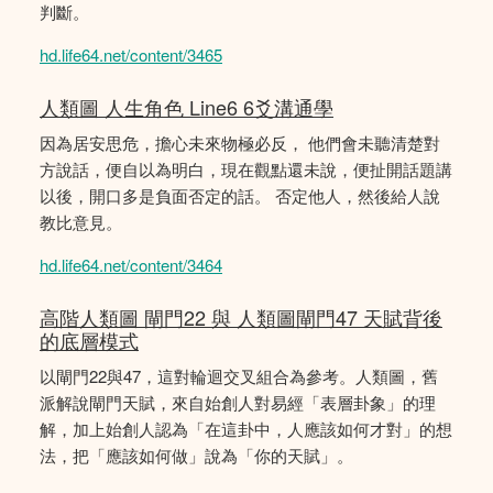
判斷。
hd.life64.net/content/3465
人類圖 人生角色 Line6 6爻溝通學
因為居安思危，擔心未來物極必反， 他們會未聽清楚對
方說話，便自以為明白，現在觀點還未說，便扯開話題講
以後，開口多是負面否定的話。 否定他人，然後給人說
教比意見。
hd.life64.net/content/3464
高階人類圖 閘門22 與 人類圖閘門47 天賦背後
的底層模式
以閘門22與47，這對輪迴交叉組合為參考。人類圖，舊
派解說閘門天賦，來自始創人對易經「表層卦象」的理
解，加上始創人認為「在這卦中，人應該如何才對」的想
法，把「應該如何做」說為「你的天賦」。