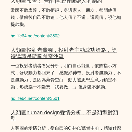
人類圖報告： 覺醒停止借錢給人的制約
常因不敢表達，不敢拒絕，身邊家人、朋友，都問他借
錢，借錢後自己不敢追，他人借了不還，還現借，視他如
提款機。
hd.life64.net/content/3502
人類圖投射者覺醒，投射者主動成功策略，等
待邀請是斬腳趾避沙蟲
一位投射者讀者看完分析，明白自己能量，依照指示方
式，發現動力都回來了，感覺好神奇。投射者無動力，不
是無動力，是因為薦骨空白，動力被思想注意力鎖定不
動，形成腦一不斷想「我要做.....」但身體不起動。
hd.life64.net/content/3501
人類圖human design愛情分析，不是類型對類
型
人類圖的愛情分析，從自己的G中心/薦骨中心，體驗什麼