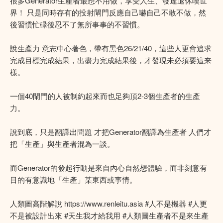
很多Generator生產者最想不用做，享受人生、發達退休嘆世
界！ 只是同時存有的投射閘門反應自己嚇自己不敢不做，然
後習慣忙碌後忍不了無所事事的不習慣。
說生產力 意志中心著色，帶有黑色26/21/40，這些人更會追求
完成目標完成結果，出盡力完成結果後，才發現未必須要這来
樣。
一個40閘門的人被制約起來而也足夠頂2-3個生產者的生產
力。
說到底，只是翻譯出問題 才把Generator翻譯為生產者 人們才
把「生產」與生產者混為一談。
而Generator的發起行動是來自內心自然想體驗，而非刻意有
目的有意識地「生產」某東西或事情。
人類圖高階解說 https://www.renleitu.asia #人不是機器 #人更
不是被設計出來 #天生我才給我用 #人類圖生產者不是來生產