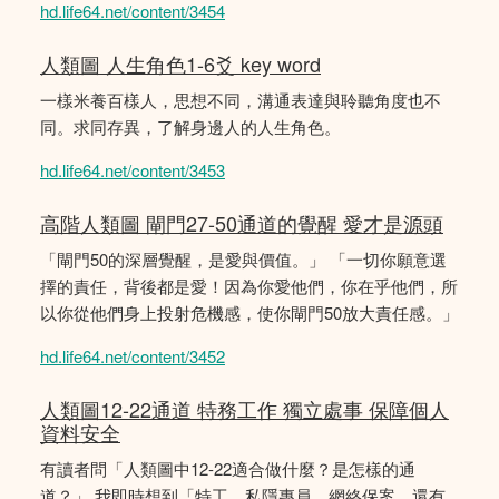
hd.life64.net/content/3454
人類圖 人生角色1-6爻 key word
一樣米養百樣人，思想不同，溝通表達與聆聽角度也不
同。求同存異，了解身邊人的人生角色。
hd.life64.net/content/3453
高階人類圖 閘門27-50通道的覺醒 愛才是源頭
「閘門50的深層覺醒，是愛與價值。」 「一切你願意選
擇的責任，背後都是愛！因為你愛他們，你在乎他們，所
以你從他們身上投射危機感，使你閘門50放大責任感。」
hd.life64.net/content/3452
人類圖12-22通道 特務工作 獨立處事 保障個人
資料安全
有讀者問「人類圖中12-22適合做什麼？是怎樣的通
道？」 我即時想到「特工，私隱專員，網絡保案，還有