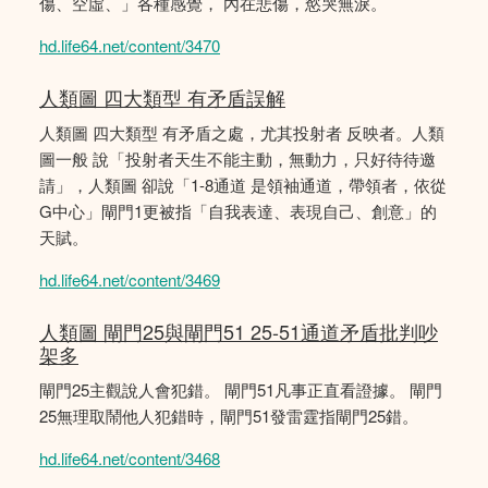
傷、空虛、」各種感覺， 內在悲傷，慾哭無淚。
hd.life64.net/content/3470
人類圖 四大類型 有矛盾誤解
人類圖 四大類型 有矛盾之處，尤其投射者 反映者。人類
圖一般 說「投射者天生不能主動，無動力，只好待待邀
請」，人類圖 卻說「1-8通道 是領袖通道，帶領者，依從
G中心」閘門1更被指「自我表達、表現自己、創意」的
天賦。
hd.life64.net/content/3469
人類圖 閘門25與閘門51 25-51通道矛盾批判吵
架多
閘門25主觀說人會犯錯。 閘門51凡事正直看證據。 閘門
25無理取鬧他人犯錯時，閘門51發雷霆指閘門25錯。
hd.life64.net/content/3468