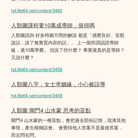
hd.life64.net/content/3460
人類圖課程要10萬成導師，值得嗎
人類圖諮詢 好多時聽方間的解說 都是「感覺良好、安慰
說話，說了無實質內容的話」。 上一個所謂認證導師
級，過10萬學費。 但說了些什麼？ 畢業後真的是導師？
又說什麼？
hd.life64.net/content/3459
人類圖八字，女士求姻緣，小心被誤導
hd.life64.net/content/3458
人類圖 閘門4 山水蒙 思考的盲點
閘門4 山水蒙的一種盲點，會把過去部份記憶，混淆其他
事情，產生模糊誤會。 會覺得他人答案不是最後答案，
而左問右問。