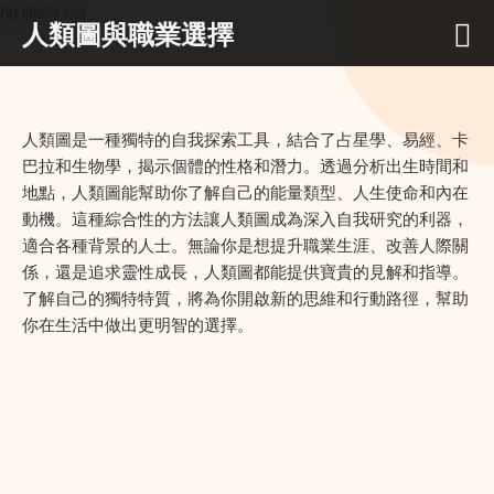
hd.life64.net
人類圖與職業選擇
人類圖是一種獨特的自我探索工具，結合了占星學、易經、卡
巴拉和生物學，揭示個體的性格和潛力。透過分析出生時間和
地點，人類圖能幫助你了解自己的能量類型、人生使命和內在
動機。這種綜合性的方法讓人類圖成為深入自我研究的利器，
適合各種背景的人士。無論你是想提升職業生涯、改善人際關
係，還是追求靈性成長，人類圖都能提供寶貴的見解和指導。
了解自己的獨特特質，將為你開啟新的思維和行動路徑，幫助
你在生活中做出更明智的選擇。