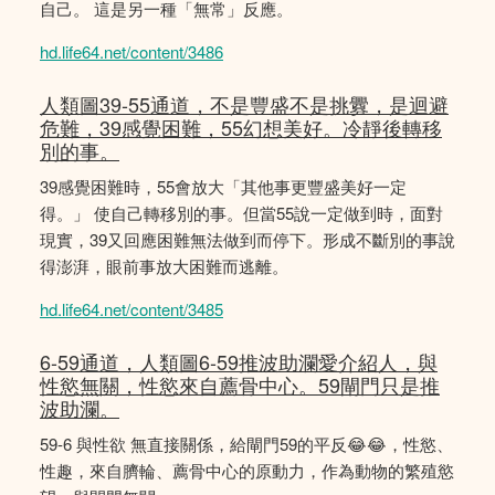
自己。 這是另一種「無常」反應。
hd.life64.net/content/3486
人類圖39-55通道，不是豐盛不是挑釁，是迴避
危難，39感覺困難，55幻想美好。冷靜後轉移
別的事。
39感覺困難時，55會放大「其他事更豐盛美好一定
得。」 使自己轉移別的事。但當55說一定做到時，面對
現實，39又回應困難無法做到而停下。形成不斷別的事說
得澎湃，眼前事放大困難而逃離。
hd.life64.net/content/3485
6-59通道，人類圖6-59推波助瀾愛介紹人，與
性慾無關，性慾來自薦骨中心。59閘門只是推
波助瀾。
59-6 與性欲 無直接關係，給閘門59的平反😂😂，性慾、
性趣，來自臍輪、薦骨中心的原動力，作為動物的繁殖慾