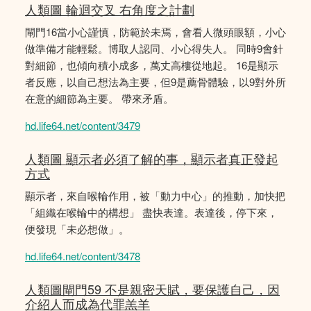
人類圖 輪迴交叉 右角度之計劃
閘門16當小心謹慎，防範於未焉，會看人微頭眼額，小心
做準備才能輕鬆。博取人認同、小心得失人。 同時9會針
對細節，也傾向積小成多，萬丈高樓從地起。 16是顯示
者反應，以自己想法為主要，但9是薦骨體驗，以9對外所
在意的細節為主要。 帶來矛盾。
hd.life64.net/content/3479
人類圖 顯示者必須了解的事，顯示者真正發起
方式
顯示者，來自喉輪作用，被「動力中心」的推動，加快把
「組織在喉輪中的構想」 盡快表達。表達後，停下來，
便發現「未必想做」。
hd.life64.net/content/3478
人類圖閘門59 不是親密天賦，要保護自己，因
介紹人而成為代罪羔羊