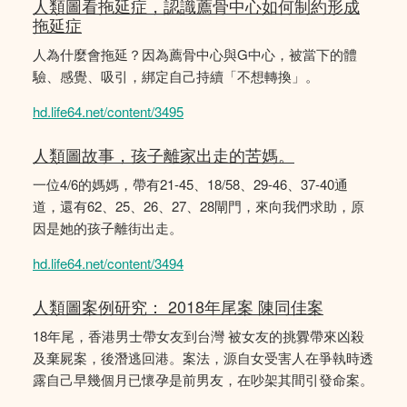
人類圖看拖延症，認識薦骨中心如何制約形成
拖延症
人為什麼會拖延？因為薦骨中心與G中心，被當下的體
驗、感覺、吸引，綁定自己持續「不想轉換」。
hd.life64.net/content/3495
人類圖故事，孩子離家出走的苦媽。
一位4/6的媽媽，帶有21-45、18/58、29-46、37-40通
道，還有62、25、26、27、28閘門，來向我們求助，原
因是她的孩子離街出走。
hd.life64.net/content/3494
人類圖案例研究： 2018年尾案 陳同佳案
18年尾，香港男士帶女友到台灣 被女友的挑釁帶來凶殺
及棄屍案，後潛逃回港。案法，源自女受害人在爭執時透
露自己早幾個月已懷孕是前男友，在吵架其間引發命案。