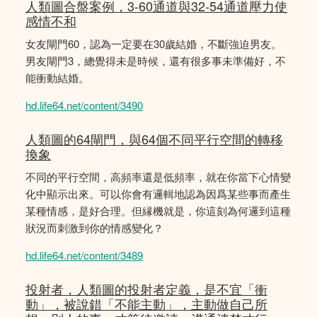
人類圖合盤案例，3-60通道與32-54通道壓力使
感情不和
女友閘門60，認為一定要在30歲結婚，不斷強迫男友。
男友閘門3，總覺得未是時候，還有很多事未準備好，不
能衝動結婚。
hd.life64.net/content/3490
人類圖的64閘門，與64個不同平行空間的轉移
換象
不同的平行空間，高頻率還是低頻率，就在你當下心情變
化中顯示出來。可以你會有邏輯地認為因爲某些事而產生
某種情感，是好合理。但縁機就是，你這刻為何邏到這種
狀況而刺激到你的情感變化？
hd.life64.net/content/3489
投射者，人類圖的投射者定義，是不宜「衝
動」，被說錯「不能主動」，主動做自己所